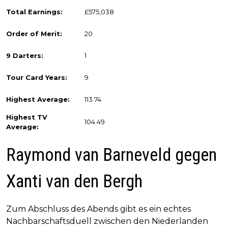
Total Earnings:
£575,038
Order of Merit:
20
9 Darters:
1
Tour Card Years:
9
Highest Average:
113.74
Highest TV
104.49
Average:
Raymond van Barneveld gegen
Xanti van den Bergh
Zum Abschluss des Abends gibt es ein echtes
Nachbarschaftsduell zwischen den Niederlanden