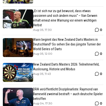
„Er ist sich nur zu gut bewusst, dass etwas
passieren und sich ändern muss“ – Van Gerwen
erhält erneut eine Warnung vor einem wichtigen
Herbst
0
Aug 05, 17:30
Wann beginnt das New Zealand Darts Masters in
Deutschland? So sehen Sie das jüngste Turnier der
World Series of Darts
0
Aug 05, 12:00
New Zealand Darts Masters 2026: Teilnehmerfeld,
Auslosung, Historie und Modus
0
Aug 05, 11:43
DRA veröffentlicht Disziplinarliste: Raymond van
Barneveld zweimal bestraft – auch deutsche Spieler
betroffen
0
Aug 04, 17:30