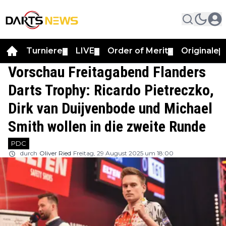
Turniere
LIVE
Order of Merit
Originale
▼
▼
▼
▼
Vorschau Freitagabend Flanders
Darts Trophy: Ricardo Pietreczko,
Dirk van Duijvenbode und Michael
Smith wollen in die zweite Runde
PDC
durch
Oliver Ried
Freitag, 29 August 2025 um 18:00