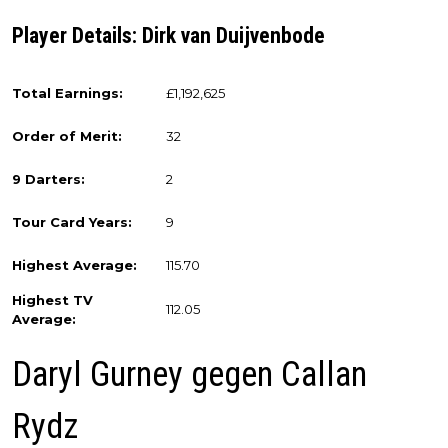
Player Details: Dirk van Duijvenbode
Total Earnings:
£1,192,625
Order of Merit:
32
9 Darters:
2
Tour Card Years:
9
Highest Average:
115.70
Highest TV
112.05
Average:
Daryl Gurney gegen Callan
Rydz