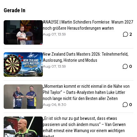
Gerade In
ANALYSE | Martin Schindlers Formkrise: Warum 2027
noch größere Herausforderungen warten
2
Aug 07, 13:59
New Zealand Darts Masters 2026: Teilnehmerfeld,
Auslosung, Historie und Modus
0
Aug 07, 13:59
„Momentan kommt er nicht einmal in die Nähe von
Phil Taylor“ – Darts-Analysten halten Luke Littler
noch lange nicht für den Besten aller Zeiten
0
Aug 06, 8:30
„Er ist sich nur zu gut bewusst, dass etwas
passieren und sich ändern muss“ – Van Gerwen
erhält erneut eine Warnung vor einem wichtigen
Herbst