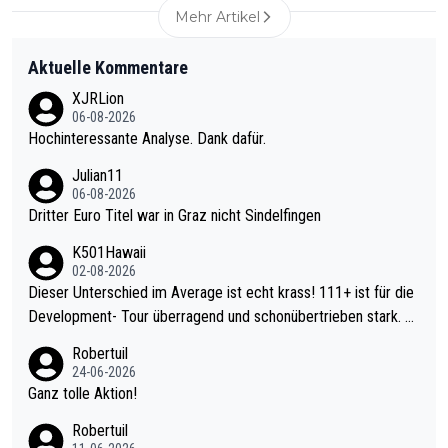
Mehr Artikel
Aktuelle Kommentare
XJRLion
06-08-2026
Hochinteressante Analyse. Dank dafür.
Julian11
06-08-2026
Dritter Euro Titel war in Graz nicht Sindelfingen
K501Hawaii
02-08-2026
Dieser Unterschied im Average ist echt krass! 111+ ist für die
Development- Tour überragend und schonübertrieben stark. U
nter 60 im Ave dagegen eigentlich schon zu schwach - gerade
Robertuil
mal 40+ erst recht. Da gewinnst keinen Blumentopf - ist ja noc
24-06-2026
h krasser wie ein Pokalspiel eines Kreisligisten vs einem Bund
Ganz tolle Aktion!
esligisten.
Robertuil