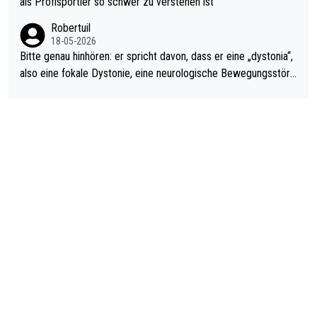
als Profisportler so schwer zu verstehen ist
ardo Pietreczko auf Social Media. Hmmmm. Finde den Fehler!
Robertuil
18-05-2026
Bitte genau hinhören: er spricht davon, dass er eine „dystonia“,
also eine fokale Dystonie, eine neurologische Bewegungsstöru
ng, bei der unkontrolliert Bewegungen und Krämpfe erzeugt w
erden, im Arm hat. Und, dass Medikamente ihm helfen! Ich glau
be immer noch, dass sehr viele der Dartits-Fälle fälschlich psy
chologisiert werden und eigentlich fokale Dystonien sind. Und
diese könnten teils wirksam behandelt werden! Dafür müsste
man nur zum Neurologen und nicht zum Mentaltrainer gehen…