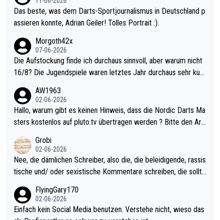
11-06-2026
Das beste, was dem Darts-Sportjournalismus in Deutschland p
assieren konnte, Adrian Geiler! Tolles Portrait :).
Morgoth42x
07-06-2026
Die Aufstockung finde ich durchaus sinnvoll, aber warum nicht
16/8? Die Jugendspiele waren letztes Jahr durchaus sehr kurz
weilig und besser anzuschauen, als manch Erwachsenenspiel.
AW1963
Allerdings ist Mitchell Lawrie als Nummer 1 der Welt eh qualifi
02-06-2026
ziert. Somit ändert die automatische Qualifikation des Weltmei
Hallo, warum gibt es keinen Hinweis, dass die Nordic Darts Ma
sters erstmal nichts. Ich denke sie wollen damit für nächstes J
sters kostenlos auf pluto.tv übertragen werden ? Bitte den Arti
ahr vorsorgen, denn da ist er alt genug für die PDC und wird w
kel aktualisieren, danke!
Grobi
ohl wenig WDF Turniere spielen. Dies war bei Archie Self letzt
02-06-2026
es Jahr der Fall. Er musste als amtierender Weltmeister durch
Nee, die dämlichen Schreiber, also die, die beleidigende, rassis
den Qualifier und ich glaube kaum, dass Mitchel sich das (in Ve
tische und/ oder sexistische Kommentare schreiben, die sollte
gas) antun würde, wenn er doch eigentlich die PDC-WM als Zi
n das einfach mal bleiben lassen. Sollten besser mal ihr eigene
FlyingGary170
el hat.
s Leben in den Griff kriegen. Nur eins wundert mich: Luke Little
02-06-2026
r war doch neulich erst derjenige, der über Social Media GvV p
Einfach kein Social Media benutzen. Verstehe nicht, wieso das
rovoziert hat. Und Littlers Mutter schießt öfters mal gegen Ric