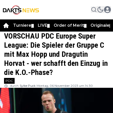
Turniere
LIVE
Order of Merit
Originale
▼
▼
▼
▼
VORSCHAU PDC Europe Super
League: Die Spieler der Gruppe C
mit Max Hopp und Dragutin
Horvat - wer schafft den Einzug in
die K.O.-Phase?
PDC
durch
Sylke Puck
Montag, 06 November 2023 um 14:30