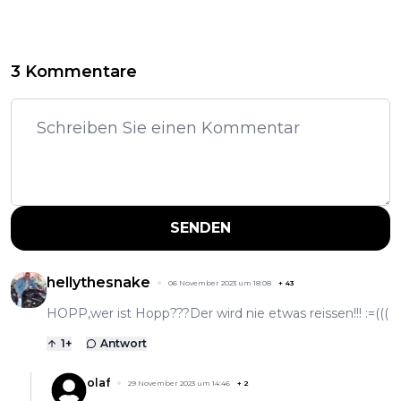
3 Kommentare
SENDEN
hellythesnake
06 November 2023 um 18:08
+
43
HOPP,wer ist Hopp???Der wird nie etwas reissen!!! :=(((
1
+
Antwort
olaf
29 November 2023 um 14:46
+
2