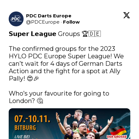
PDC Darts Europe
@
PDCEurope
·
Follow
𝗦𝘂𝗽𝗲𝗿 𝗟𝗲𝗮𝗴𝘂𝗲 Groups 🏆🇩🇪

The confirmed groups for the 2023 
HYLO PDC Europe Super League! We 
can’t wait for 4 days of German Darts 
Action and the fight for a spot at Ally 
Pally! 😍🎉

Who’s your favourite for going to 
London? 🤔 