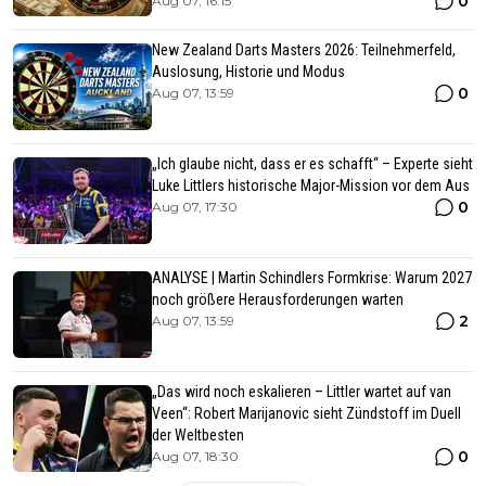
0
Aug 07, 16:15
New Zealand Darts Masters 2026: Teilnehmerfeld,
Auslosung, Historie und Modus
0
Aug 07, 13:59
„Ich glaube nicht, dass er es schafft“ – Experte sieht
Luke Littlers historische Major-Mission vor dem Aus
0
Aug 07, 17:30
ANALYSE | Martin Schindlers Formkrise: Warum 2027
noch größere Herausforderungen warten
2
Aug 07, 13:59
„Das wird noch eskalieren – Littler wartet auf van
Veen“: Robert Marijanovic sieht Zündstoff im Duell
der Weltbesten
0
Aug 07, 18:30