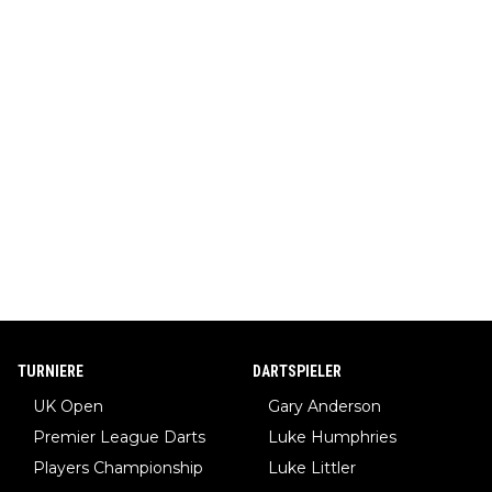
TURNIERE
DARTSPIELER
UK Open
Gary Anderson
Premier League Darts
Luke Humphries
Players Championship
Luke Littler