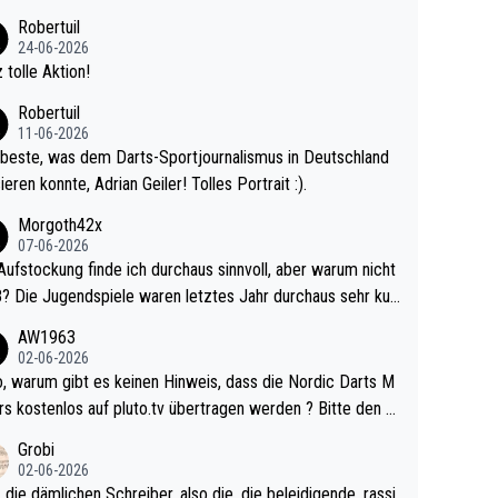
 Ave dagegen eigentlich schon zu schwach - gerad
Robertuil
st recht. Da gewinnst keinen Blumentopf - ist ja n
24-06-2026
kalspiel eines Kreisligisten vs einem Bu
 tolle Aktion!
ligisten.
Robertuil
11-06-2026
beste, was dem Darts-Sportjournalismus in Deutschland
ieren konnte, Adrian Geiler! Tolles Portrait :).
Morgoth42x
07-06-2026
Aufstockung finde ich durchaus sinnvoll, aber warum nicht
r durchaus sehr kur
lig und besser anzuschauen, als manch Erwachsenenspie
AW1963
02-06-2026
ert. Somit ändert die automatische Qualifikation des Weltm
e Nordic Darts M
mal nichts. Ich denke sie wollen damit für nächste
rs kostenlos auf pluto.tv übertragen werden ? Bitte den A
hr vorsorgen, denn da ist er alt genug für die PDC und wir
el aktualisieren, danke!
Grobi
hl wenig WDF Turniere spielen. Dies war bei Archie Self l
02-06-2026
es Jahr der Fall. Er musste als amtierender Weltmeister d
 die dämlichen Schreiber, also die, die beleidigende, rassi