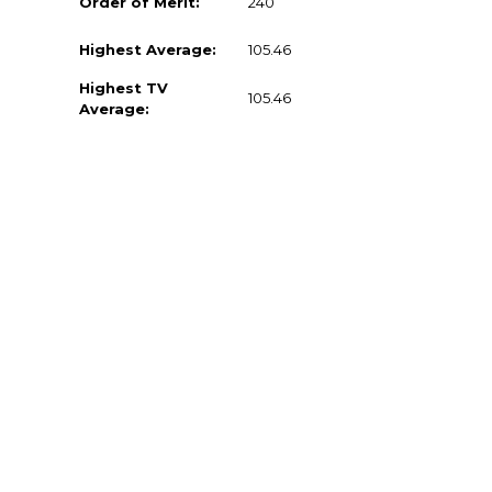
Order of Merit:
240
Highest Average:
105.46
Highest TV
105.46
Average: