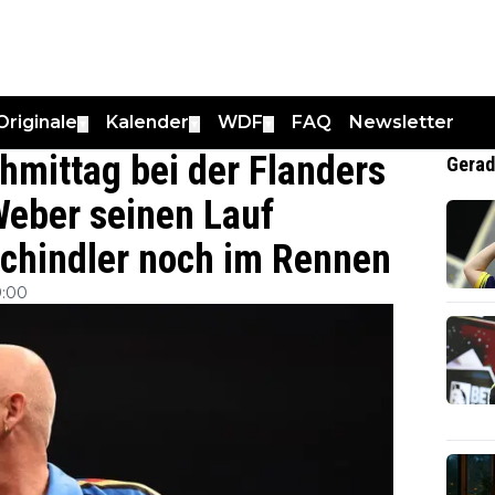
Originale
Kalender
WDF
FAQ
Newsletter
▼
▼
▼
ittag bei der Flanders
Gerad
Weber seinen Lauf
Schindler noch im Rennen
9:00