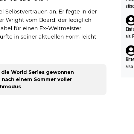
urch
stis
(in 
 Selbstvertrauen an. Er fegte in der
ten 
als Z
r Wright vom Board, der lediglich
nes 
ttle
tabel für einen Ex-Weltmeister.
Einf
vV p
als 
fte in seiner aktuellen Form leicht
n Ri
.
ehle
Bitt
also
r die World Series gewonnen
ung,
n nach einem Sommer voller
werd
tchmodus
aube
sych
d di
e ma
n…