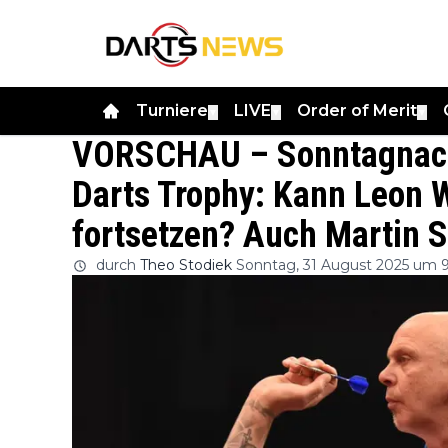
Turniere
LIVE
Order of Merit
▼
▼
▼
VORSCHAU – Sonntagnachm
Darts Trophy: Kann Leon 
fortsetzen? Auch Martin 
durch
Theo Stodiek
Sonntag, 31 August 2025 um 