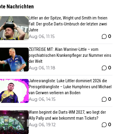
bte Nachrichten
Littler an der Spitze, Wright und Smith im freien
Fall: Der große Darts-Umbruch der letzten zwei
Jahre
0
Aug 06, 11:15
ZEITREISE MIT: Alan Warriner-Little – vom
psychiatrischen Krankenpfleger zur Nummer eins
der Welt
0
Aug 06, 11:18
Jahresrangliste: Luke Littler dominiert 2026 die
Preisgeldrangliste – Luke Humphries und Michael
van Gerwen verlieren an Boden
0
Aug 06, 14:15
Wann beginnt die Darts-WM 2027, wo liegt der
Ally Pally und wie bekommt man Tickets?
0
Aug 06, 19:12