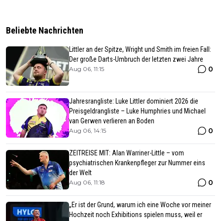
Beliebte Nachrichten
Littler an der Spitze, Wright und Smith im freien Fall:
Der große Darts-Umbruch der letzten zwei Jahre
0
Aug 06, 11:15
Jahresrangliste: Luke Littler dominiert 2026 die
Preisgeldrangliste – Luke Humphries und Michael
van Gerwen verlieren an Boden
0
Aug 06, 14:15
ZEITREISE MIT: Alan Warriner-Little – vom
psychiatrischen Krankenpfleger zur Nummer eins
der Welt
0
Aug 06, 11:18
„Er ist der Grund, warum ich eine Woche vor meiner
Hochzeit noch Exhibitions spielen muss, weil er