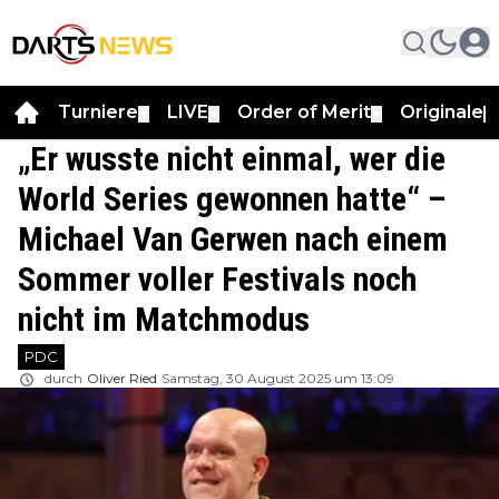
Turniere
LIVE
Order of Merit
Originale
▼
▼
▼
▼
„Er wusste nicht einmal, wer die
World Series gewonnen hatte“ –
Michael Van Gerwen nach einem
Sommer voller Festivals noch
nicht im Matchmodus
PDC
durch
Oliver Ried
Samstag, 30 August 2025 um 13:09