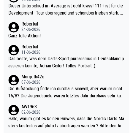
Dieser Unterschied im Average ist echt krass! 111+ ist für die
Development- Tour überragend und schonübertrieben stark. U
nter 60 im Ave dagegen eigentlich schon zu schwach - gerade
Robertuil
mal 40+ erst recht. Da gewinnst keinen Blumentopf - ist ja noc
24-06-2026
h krasser wie ein Pokalspiel eines Kreisligisten vs einem Bund
Ganz tolle Aktion!
esligisten.
Robertuil
11-06-2026
Das beste, was dem Darts-Sportjournalismus in Deutschland p
assieren konnte, Adrian Geiler! Tolles Portrait :).
Morgoth42x
07-06-2026
Die Aufstockung finde ich durchaus sinnvoll, aber warum nicht
16/8? Die Jugendspiele waren letztes Jahr durchaus sehr kurz
weilig und besser anzuschauen, als manch Erwachsenenspiel.
AW1963
Allerdings ist Mitchell Lawrie als Nummer 1 der Welt eh qualifi
02-06-2026
ziert. Somit ändert die automatische Qualifikation des Weltmei
Hallo, warum gibt es keinen Hinweis, dass die Nordic Darts Ma
sters erstmal nichts. Ich denke sie wollen damit für nächstes J
sters kostenlos auf pluto.tv übertragen werden ? Bitte den Arti
ahr vorsorgen, denn da ist er alt genug für die PDC und wird w
kel aktualisieren, danke!