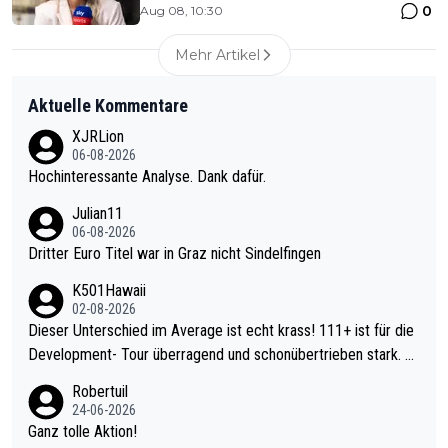
0
Aug 08, 10:30
Mehr Artikel
Aktuelle Kommentare
XJRLion
06-08-2026
Hochinteressante Analyse. Dank dafür.
Julian11
06-08-2026
Dritter Euro Titel war in Graz nicht Sindelfingen
K501Hawaii
02-08-2026
Dieser Unterschied im Average ist echt krass! 111+ ist für die
Development- Tour überragend und schonübertrieben stark. U
nter 60 im Ave dagegen eigentlich schon zu schwach - gerade
Robertuil
mal 40+ erst recht. Da gewinnst keinen Blumentopf - ist ja noc
24-06-2026
h krasser wie ein Pokalspiel eines Kreisligisten vs einem Bund
Ganz tolle Aktion!