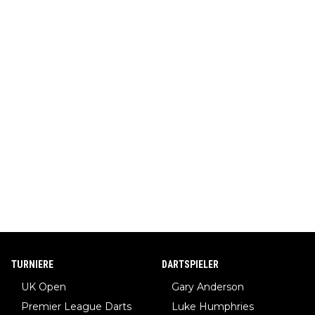
TURNIERE
DARTSPIELER
UK Open
Gary Anderson
Premier League Darts
Luke Humphries