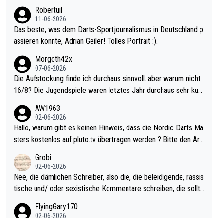
esligisten.
Robertuil
11-06-2026
Das beste, was dem Darts-Sportjournalismus in Deutschland p
assieren konnte, Adrian Geiler! Tolles Portrait :).
Morgoth42x
07-06-2026
Die Aufstockung finde ich durchaus sinnvoll, aber warum nicht
16/8? Die Jugendspiele waren letztes Jahr durchaus sehr kurz
weilig und besser anzuschauen, als manch Erwachsenenspiel.
AW1963
Allerdings ist Mitchell Lawrie als Nummer 1 der Welt eh qualifi
02-06-2026
ziert. Somit ändert die automatische Qualifikation des Weltmei
Hallo, warum gibt es keinen Hinweis, dass die Nordic Darts Ma
sters erstmal nichts. Ich denke sie wollen damit für nächstes J
sters kostenlos auf pluto.tv übertragen werden ? Bitte den Arti
ahr vorsorgen, denn da ist er alt genug für die PDC und wird w
kel aktualisieren, danke!
Grobi
ohl wenig WDF Turniere spielen. Dies war bei Archie Self letzt
02-06-2026
es Jahr der Fall. Er musste als amtierender Weltmeister durch
Nee, die dämlichen Schreiber, also die, die beleidigende, rassis
den Qualifier und ich glaube kaum, dass Mitchel sich das (in Ve
tische und/ oder sexistische Kommentare schreiben, die sollte
gas) antun würde, wenn er doch eigentlich die PDC-WM als Zi
n das einfach mal bleiben lassen. Sollten besser mal ihr eigene
FlyingGary170
el hat.
s Leben in den Griff kriegen. Nur eins wundert mich: Luke Little
02-06-2026