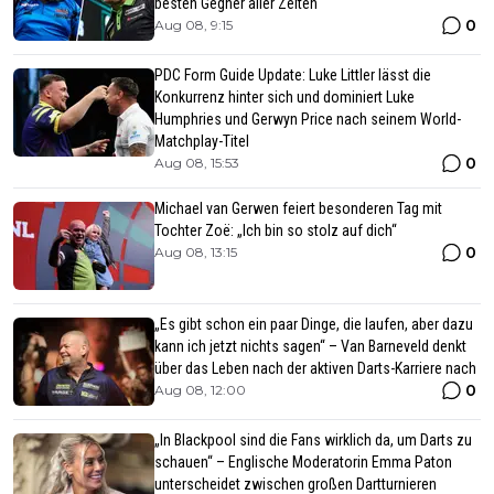
besten Gegner aller Zeiten
0
Aug 08, 9:15
PDC Form Guide Update: Luke Littler lässt die
Konkurrenz hinter sich und dominiert Luke
Humphries und Gerwyn Price nach seinem World-
Matchplay-Titel
0
Aug 08, 15:53
Michael van Gerwen feiert besonderen Tag mit
Tochter Zoë: „Ich bin so stolz auf dich“
0
Aug 08, 13:15
„Es gibt schon ein paar Dinge, die laufen, aber dazu
kann ich jetzt nichts sagen“ – Van Barneveld denkt
über das Leben nach der aktiven Darts-Karriere nach
0
Aug 08, 12:00
„In Blackpool sind die Fans wirklich da, um Darts zu
schauen“ – Englische Moderatorin Emma Paton
unterscheidet zwischen großen Dartturnieren