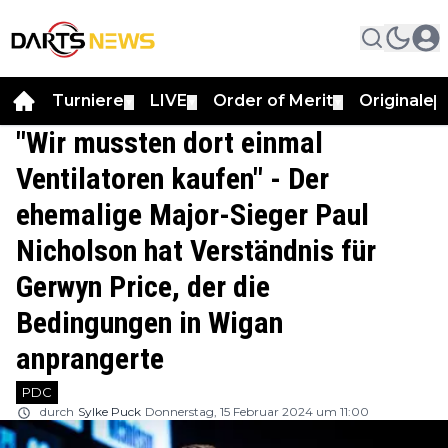
Turniere
LIVE
Order of Merit
Originale
▼
▼
▼
▼
"Wir mussten dort einmal
Ventilatoren kaufen" - Der
ehemalige Major-Sieger Paul
Nicholson hat Verständnis für
Gerwyn Price, der die
Bedingungen in Wigan
anprangerte
PDC
durch
Sylke Puck
Donnerstag, 15 Februar 2024 um 11:00