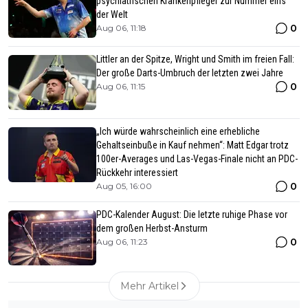
psychiatrischen Krankenpfleger zur Nummer eins
der Welt
0
Aug 06, 11:18
Littler an der Spitze, Wright und Smith im freien Fall:
Der große Darts-Umbruch der letzten zwei Jahre
0
Aug 06, 11:15
„Ich würde wahrscheinlich eine erhebliche
Gehaltseinbuße in Kauf nehmen“: Matt Edgar trotz
100er-Averages und Las-Vegas-Finale nicht an PDC-
Rückkehr interessiert
0
Aug 05, 16:00
PDC-Kalender August: Die letzte ruhige Phase vor
dem großen Herbst-Ansturm
0
Aug 06, 11:23
Mehr Artikel