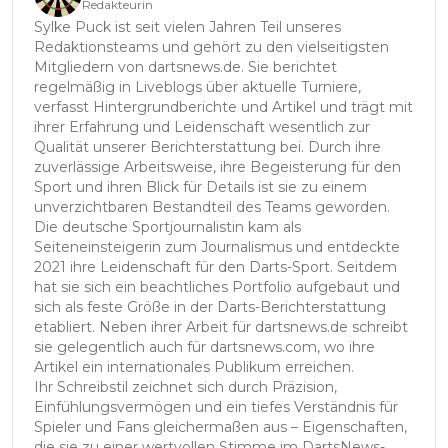
Redakteurin
Sylke Puck ist seit vielen Jahren Teil unseres
Redaktionsteams und gehört zu den vielseitigsten
Mitgliedern von dartsnews.de. Sie berichtet
regelmäßig in Liveblogs über aktuelle Turniere,
verfasst Hintergrundberichte und Artikel und trägt mit
ihrer Erfahrung und Leidenschaft wesentlich zur
Qualität unserer Berichterstattung bei. Durch ihre
zuverlässige Arbeitsweise, ihre Begeisterung für den
Sport und ihren Blick für Details ist sie zu einem
unverzichtbaren Bestandteil des Teams geworden.
Die deutsche Sportjournalistin kam als
Seiteneinsteigerin zum Journalismus und entdeckte
2021 ihre Leidenschaft für den Darts-Sport. Seitdem
hat sie sich ein beachtliches Portfolio aufgebaut und
sich als feste Größe in der Darts-Berichterstattung
etabliert. Neben ihrer Arbeit für dartsnews.de schreibt
sie gelegentlich auch für dartsnews.com, wo ihre
Artikel ein internationales Publikum erreichen.
Ihr Schreibstil zeichnet sich durch Präzision,
Einfühlungsvermögen und ein tiefes Verständnis für
Spieler und Fans gleichermaßen aus – Eigenschaften,
die sie zu einer wertvollen Stimme im DartsNews-