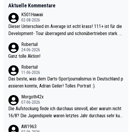
Aktuelle Kommentare
K501Hawaii
02-08-2026
Dieser Unterschied im Average ist echt krass! 111+ ist für die
Development- Tour überragend und schonübertrieben stark. U
nter 60 im Ave dagegen eigentlich schon zu schwach - gerade
Robertuil
mal 40+ erst recht. Da gewinnst keinen Blumentopf - ist ja noc
24-06-2026
h krasser wie ein Pokalspiel eines Kreisligisten vs einem Bund
Ganz tolle Aktion!
esligisten.
Robertuil
11-06-2026
Das beste, was dem Darts-Sportjournalismus in Deutschland p
assieren konnte, Adrian Geiler! Tolles Portrait :).
Morgoth42x
07-06-2026
Die Aufstockung finde ich durchaus sinnvoll, aber warum nicht
16/8? Die Jugendspiele waren letztes Jahr durchaus sehr kurz
weilig und besser anzuschauen, als manch Erwachsenenspiel.
AW1963
Allerdings ist Mitchell Lawrie als Nummer 1 der Welt eh qualifi