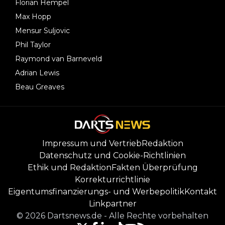
Florian Hempel
Max Hopp
Mensur Suljovic
Phil Taylor
Raymond van Barneveld
Adrian Lewis
Beau Greaves
Impressum und Vertrieb
Redaktion
Datenschutz und Cookie-Richtlinien
Ethik und Redaktion
Fakten Überprüfung
Korrekturrichtlinie
Eigentumsfinanzierungs- und Werbepolitik
Kontakt
Linkpartner
©
2026
Dartsnews.de
-
Alle Rechte vorbehalten