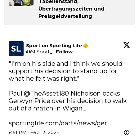
Tabellenstand,
Übertragungszeiten und
Preisgeldverteilung
Sport on Sporting Life
@
SLSport_
·
Follow
"I'm on his side and I think we should 
support his decision to stand up for 
what he felt was right."

Paul 
@TheAsset180
 Nicholson backs 
Gerwyn Price over his decision to walk 
out of a match in Wigan...

sportinglife.com/darts/news/ger…
8:51 PM · Feb 13, 2024