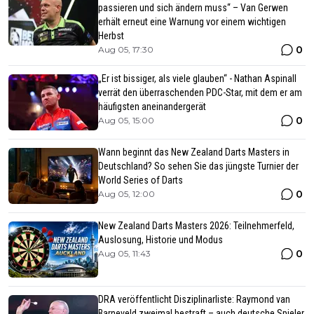
passieren und sich ändern muss“ – Van Gerwen
erhält erneut eine Warnung vor einem wichtigen
Herbst
0
Aug 05, 17:30
„Er ist bissiger, als viele glauben“ - Nathan Aspinall
verrät den überraschenden PDC-Star, mit dem er am
häufigsten aneinandergerät
0
Aug 05, 15:00
Wann beginnt das New Zealand Darts Masters in
Deutschland? So sehen Sie das jüngste Turnier der
World Series of Darts
0
Aug 05, 12:00
New Zealand Darts Masters 2026: Teilnehmerfeld,
Auslosung, Historie und Modus
0
Aug 05, 11:43
DRA veröffentlicht Disziplinarliste: Raymond van
Barneveld zweimal bestraft – auch deutsche Spieler