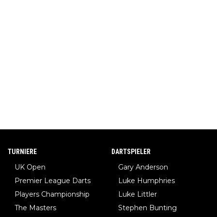
TURNIERE
DARTSPIELER
UK Open
Gary Anderson
Premier League Darts
Luke Humphries
Players Championship
Luke Littler
The Masters
Stephen Bunting