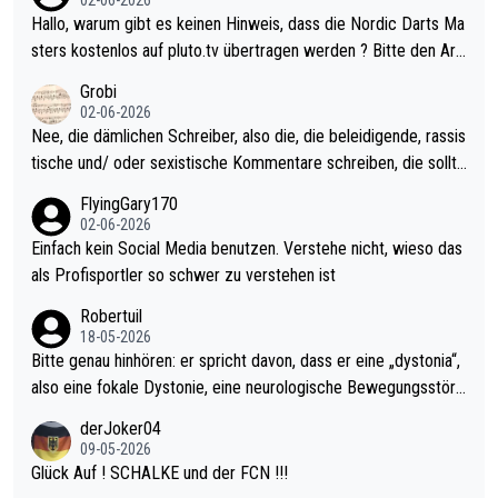
02-06-2026
ziert. Somit ändert die automatische Qualifikation des Weltmei
Hallo, warum gibt es keinen Hinweis, dass die Nordic Darts Ma
sters erstmal nichts. Ich denke sie wollen damit für nächstes J
sters kostenlos auf pluto.tv übertragen werden ? Bitte den Arti
ahr vorsorgen, denn da ist er alt genug für die PDC und wird w
kel aktualisieren, danke!
Grobi
ohl wenig WDF Turniere spielen. Dies war bei Archie Self letzt
02-06-2026
es Jahr der Fall. Er musste als amtierender Weltmeister durch
Nee, die dämlichen Schreiber, also die, die beleidigende, rassis
den Qualifier und ich glaube kaum, dass Mitchel sich das (in Ve
tische und/ oder sexistische Kommentare schreiben, die sollte
gas) antun würde, wenn er doch eigentlich die PDC-WM als Zi
n das einfach mal bleiben lassen. Sollten besser mal ihr eigene
FlyingGary170
el hat.
s Leben in den Griff kriegen. Nur eins wundert mich: Luke Little
02-06-2026
r war doch neulich erst derjenige, der über Social Media GvV p
Einfach kein Social Media benutzen. Verstehe nicht, wieso das
rovoziert hat. Und Littlers Mutter schießt öfters mal gegen Ric
als Profisportler so schwer zu verstehen ist
ardo Pietreczko auf Social Media. Hmmmm. Finde den Fehler!
Robertuil
18-05-2026
Bitte genau hinhören: er spricht davon, dass er eine „dystonia“,
also eine fokale Dystonie, eine neurologische Bewegungsstöru
ng, bei der unkontrolliert Bewegungen und Krämpfe erzeugt w
derJoker04
erden, im Arm hat. Und, dass Medikamente ihm helfen! Ich glau
09-05-2026
be immer noch, dass sehr viele der Dartits-Fälle fälschlich psy
Glück Auf ! SCHALKE und der FCN !!!
chologisiert werden und eigentlich fokale Dystonien sind. Und