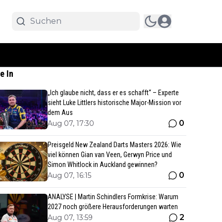
e In
„Ich glaube nicht, dass er es schafft“ – Experte
sieht Luke Littlers historische Major-Mission vor
dem Aus
0
Aug 07, 17:30
Preisgeld New Zealand Darts Masters 2026: Wie
viel können Gian van Veen, Gerwyn Price und
Simon Whitlock in Auckland gewinnen?
0
Aug 07, 16:15
ANALYSE | Martin Schindlers Formkrise: Warum
2027 noch größere Herausforderungen warten
2
Aug 07, 13:59