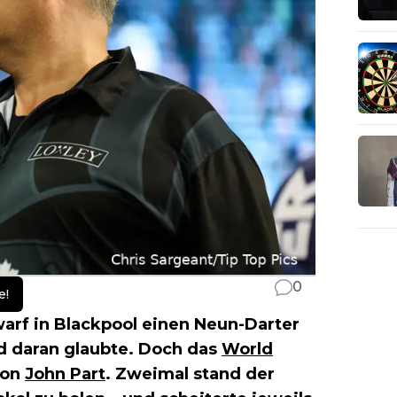
0
e!
arf in Blackpool einen Neun-Darter
nd daran glaubte. Doch das
World
von
John Part
. Zweimal stand der