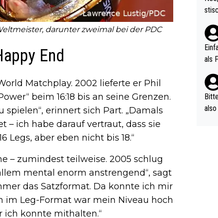
urch
stis
(in 
ten 
als Z
Weltmeister, darunter zweimal bei der PDC
nes 
ttle
Einf
 Happy End
vV p
als 
n Ri
ehle
orld Matchplay. 2002 lieferte er Phil
Power“ beim 16:18 bis an seine Grenzen.
Bitt
also
 spielen“, erinnert sich Part. „Damals
ung,
– ich habe darauf vertraut, dass sie
werd
6 Legs, aber eben nicht bis 18.“
aube
sych
e – zumindest teilweise. 2005 schlug
d di
r allem mental enorm anstrengend“, sagt
e ma
mmer das Satzformat. Da konnte ich mir
n…
h im Leg-Format war mein Niveau hoch
er ich konnte mithalten.“