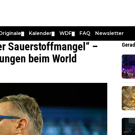
Originale
Kalender
WDF
FAQ
Newsletter
▼
▼
▼
er Sauerstoffmangel“ –
Gerad
gungen beim World