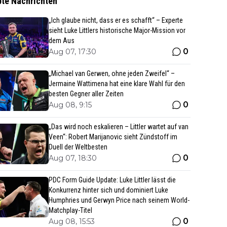
bte Nachrichten
„Ich glaube nicht, dass er es schafft“ – Experte
sieht Luke Littlers historische Major-Mission vor
dem Aus
0
Aug 07, 17:30
„Michael van Gerwen, ohne jeden Zweifel“ –
Jermaine Wattimena hat eine klare Wahl für den
besten Gegner aller Zeiten
0
Aug 08, 9:15
„Das wird noch eskalieren – Littler wartet auf van
Veen“: Robert Marijanovic sieht Zündstoff im
Duell der Weltbesten
0
Aug 07, 18:30
PDC Form Guide Update: Luke Littler lässt die
Konkurrenz hinter sich und dominiert Luke
Humphries und Gerwyn Price nach seinem World-
Matchplay-Titel
0
Aug 08, 15:53