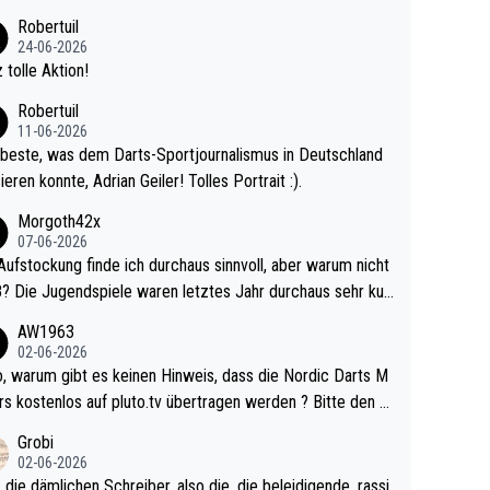
 Ave dagegen eigentlich schon zu schwach - gerad
Robertuil
st recht. Da gewinnst keinen Blumentopf - ist ja n
24-06-2026
kalspiel eines Kreisligisten vs einem Bu
 tolle Aktion!
ligisten.
Robertuil
11-06-2026
beste, was dem Darts-Sportjournalismus in Deutschland
ieren konnte, Adrian Geiler! Tolles Portrait :).
Morgoth42x
07-06-2026
Aufstockung finde ich durchaus sinnvoll, aber warum nicht
r durchaus sehr kur
lig und besser anzuschauen, als manch Erwachsenenspie
AW1963
02-06-2026
ert. Somit ändert die automatische Qualifikation des Weltm
e Nordic Darts M
mal nichts. Ich denke sie wollen damit für nächste
rs kostenlos auf pluto.tv übertragen werden ? Bitte den A
hr vorsorgen, denn da ist er alt genug für die PDC und wir
el aktualisieren, danke!
Grobi
hl wenig WDF Turniere spielen. Dies war bei Archie Self l
02-06-2026
es Jahr der Fall. Er musste als amtierender Weltmeister d
 die dämlichen Schreiber, also die, die beleidigende, rassi