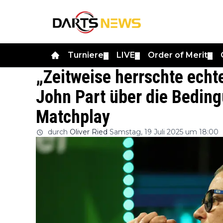
Turniere
LIVE
Order of Merit
▼
▼
▼
„Zeitweise herrschte echt
John Part über die Bedin
Matchplay
durch
Oliver Ried
Samstag, 19 Juli 2025 um 18:00