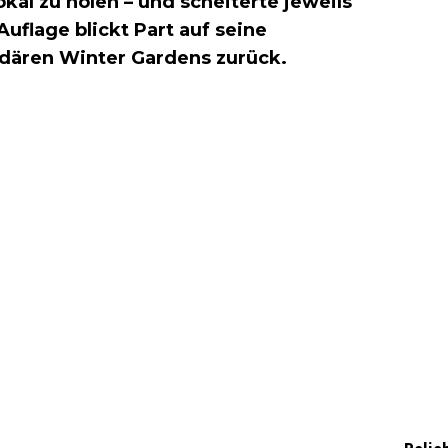
al zu holen – und scheiterte jeweils
uflage blickt Part auf seine
dären Winter Gardens zurück.