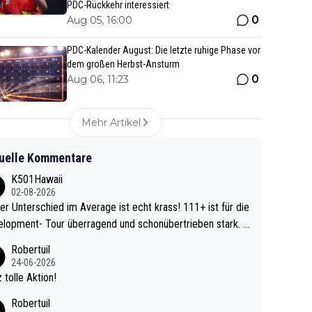
PDC-Rückkehr interessiert
0
Aug 05, 16:00
PDC-Kalender August: Die letzte ruhige Phase vor
dem großen Herbst-Ansturm
0
Aug 06, 11:23
Mehr Artikel
uelle Kommentare
K501Hawaii
02-08-2026
r Unterschied im Average ist echt krass! 111+ ist für die
lopment- Tour überragend und schonübertrieben stark. U
 Ave dagegen eigentlich schon zu schwach - gerad
Robertuil
st recht. Da gewinnst keinen Blumentopf - ist ja n
24-06-2026
kalspiel eines Kreisligisten vs einem Bu
 tolle Aktion!
ligisten.
Robertuil