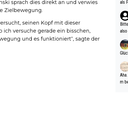
vV p
nski sprach dies direkt an und verwies
als 
n Ri
se Zielbewegung.
ehle
 versucht, seinen Kopf mit dieser
Bitt
so ich versuche gerade ein bisschen,
also
ung,
wegung und es funktioniert“, sagte der
werd
aube
Glüc
sych
d di
e ma
Aha.
n…
m be
ft s
Männ
rper
Spiele
esch
ar m