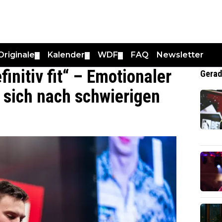
Originale
Kalender
WDF
FAQ
Newsletter
▼
▼
▼
initiv fit“ – Emotionaler
Gerad
 sich nach schwierigen