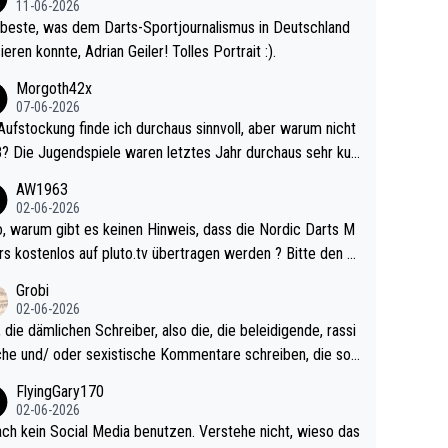
11-06-2026
beste, was dem Darts-Sportjournalismus in Deutschland
ieren konnte, Adrian Geiler! Tolles Portrait :).
Morgoth42x
07-06-2026
Aufstockung finde ich durchaus sinnvoll, aber warum nicht
r durchaus sehr kur
lig und besser anzuschauen, als manch Erwachsenenspie
AW1963
02-06-2026
ert. Somit ändert die automatische Qualifikation des Weltm
e Nordic Darts M
mal nichts. Ich denke sie wollen damit für nächste
rs kostenlos auf pluto.tv übertragen werden ? Bitte den A
hr vorsorgen, denn da ist er alt genug für die PDC und wir
el aktualisieren, danke!
Grobi
hl wenig WDF Turniere spielen. Dies war bei Archie Self l
02-06-2026
es Jahr der Fall. Er musste als amtierender Weltmeister d
 die dämlichen Schreiber, also die, die beleidigende, rassi
 den Qualifier und ich glaube kaum, dass Mitchel sich das
che und/ oder sexistische Kommentare schreiben, die soll
Vegas) antun würde, wenn er doch eigentlich die PDC-WM
das einfach mal bleiben lassen. Sollten besser mal ihr eige
FlyingGary170
iel hat.
Leben in den Griff kriegen. Nur eins wundert mich: Luke Li
02-06-2026
r war doch neulich erst derjenige, der über Social Media G
ach kein Social Media benutzen. Verstehe nicht, wieso das