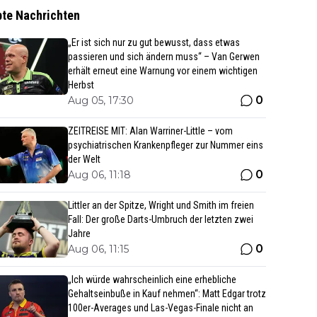
bte Nachrichten
„Er ist sich nur zu gut bewusst, dass etwas
passieren und sich ändern muss“ – Van Gerwen
erhält erneut eine Warnung vor einem wichtigen
Herbst
0
Aug 05, 17:30
ZEITREISE MIT: Alan Warriner-Little – vom
psychiatrischen Krankenpfleger zur Nummer eins
der Welt
0
Aug 06, 11:18
Littler an der Spitze, Wright und Smith im freien
Fall: Der große Darts-Umbruch der letzten zwei
Jahre
0
Aug 06, 11:15
„Ich würde wahrscheinlich eine erhebliche
Gehaltseinbuße in Kauf nehmen“: Matt Edgar trotz
100er-Averages und Las-Vegas-Finale nicht an