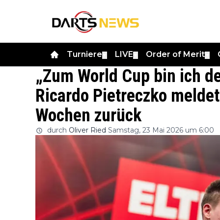
Turniere
LIVE
Order of Merit
▼
▼
▼
„Zum World Cup bin ich def
Ricardo Pietreczko meldet
Wochen zurück
durch
Oliver Ried
Samstag, 23 Mai 2026 um 6:00