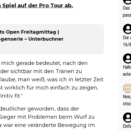
 Spiel auf der Pro Tour ab.
Das 
pass
ts Open Freitagmittag |
Die 
agenserie – Unterbuchner
16/8? Die Jugendspiele waren letztes Jah
zwei
l. Allerdings ist Mitchell Lawrie als Nummer 1 der Welt eh quali
r mich gerade bedeutet, nach den
fizi
Hallo, warum gibt es keinen Hinweis, dass di
, der sichtbar mit den Tränen zu
eisters erst
aste
laube, man weiß, was ich in letzter Zeit
s Ja
rtik
d wo
t wirklich für mich einfach zu zeigen,
etzt
tiv fit.“
Nee,
urch
stis
(in 
eutlicher geworden, dass der
ten 
als Z
ieger mit Problemen beim Wurf zu
nes 
sa war eine veränderte Bewegung im
ttle
Einf