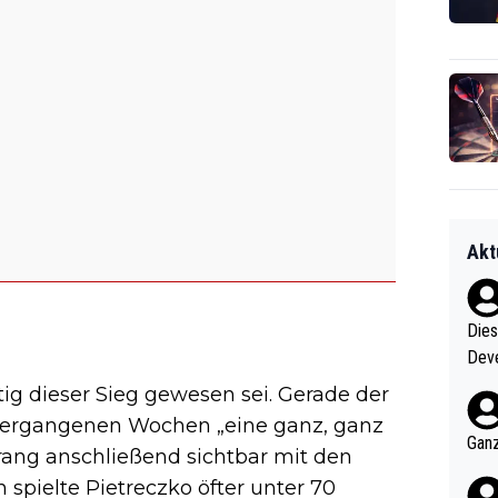
Akt
Diese
Deve
nter 60 im
tig dieser Sieg gewesen sei. Gerade der
e mal 40+ er
vergangenen Wochen „eine ganz, ganz
och krasser wie ein Po
Ganz
rang anschließend sichtbar mit den
ndes
spielte Pietreczko öfter unter 70