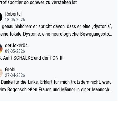
rovoziert hat. Und Littlers Mutter schießt öfters mal gege
Profisportler so schwer zu verstehen ist
cardo Pietreczko auf Social Media. Hmmmm. Finde den F
Robertuil
r!
18-05-2026
e genau hinhören: er spricht davon, dass er eine „dystonia“,
 eine fokale Dystonie, eine neurologische Bewegungsstör
 bei der unkontrolliert Bewegungen und Krämpfe erzeugt
derJoker04
en, im Arm hat. Und, dass Medikamente ihm helfen! Ich gl
09-05-2026
 immer noch, dass sehr viele der Dartits-Fälle fälschlich p
k Auf ! SCHALKE und der FCN !!!
ologisiert werden und eigentlich fokale Dystonien sind. Un
Grobi
ese könnten teils wirksam behandelt werden! Dafür müsst
27-04-2026
n nur zum Neurologen und nicht zum Mentaltrainer gehe
 Danke für die Links. Erklärt für mich trotzdem nicht, waru
im Bogenschießen Frauen und Männer in einer Mannscha
pielen. Und beim Dressurreiten sind ebenfalls Frauen und
er in einer Mannschaft und das, obwohl hier auch eine Kö
lichkeit vorausgesetzt ist. Gilt sogar bei den olympischen
n! Der Podcast "Tops Tops Tops" (Folgen 70 und 72) b
äftigt sich ausführlich, sachlich und absolut nachvollziehb
it dem Thema.