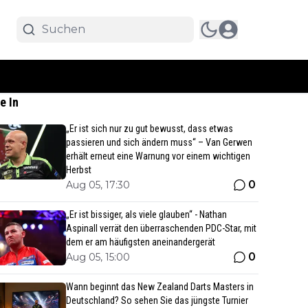
e In
„Er ist sich nur zu gut bewusst, dass etwas
passieren und sich ändern muss“ – Van Gerwen
erhält erneut eine Warnung vor einem wichtigen
Herbst
0
Aug 05, 17:30
„Er ist bissiger, als viele glauben“ - Nathan
Aspinall verrät den überraschenden PDC-Star, mit
dem er am häufigsten aneinandergerät
0
Aug 05, 15:00
Wann beginnt das New Zealand Darts Masters in
Deutschland? So sehen Sie das jüngste Turnier