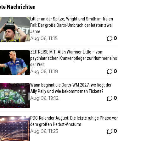
bte Nachrichten
Littler an der Spitze, Wright und Smith im freien
Fall: Der große Darts-Umbruch der letzten zwei
Jahre
0
Aug 06, 11:15
ZEITREISE MIT: Alan Warriner-Little – vom
psychiatrischen Krankenpfleger zur Nummer eins
der Welt
0
Aug 06, 11:18
Wann beginnt die Darts-WM 2027, wo liegt der
Ally Pally und wie bekommt man Tickets?
0
Aug 06, 19:12
PDC-Kalender August: Die letzte ruhige Phase vor
dem großen Herbst-Ansturm
0
Aug 06, 11:23