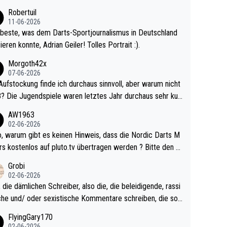
ligisten.
Robertuil
11-06-2026
beste, was dem Darts-Sportjournalismus in Deutschland
ieren konnte, Adrian Geiler! Tolles Portrait :).
Morgoth42x
07-06-2026
Aufstockung finde ich durchaus sinnvoll, aber warum nicht
r durchaus sehr kur
lig und besser anzuschauen, als manch Erwachsenenspie
AW1963
02-06-2026
ert. Somit ändert die automatische Qualifikation des Weltm
e Nordic Darts M
mal nichts. Ich denke sie wollen damit für nächste
rs kostenlos auf pluto.tv übertragen werden ? Bitte den A
hr vorsorgen, denn da ist er alt genug für die PDC und wir
el aktualisieren, danke!
Grobi
hl wenig WDF Turniere spielen. Dies war bei Archie Self l
02-06-2026
es Jahr der Fall. Er musste als amtierender Weltmeister d
 die dämlichen Schreiber, also die, die beleidigende, rassi
 den Qualifier und ich glaube kaum, dass Mitchel sich das
che und/ oder sexistische Kommentare schreiben, die soll
Vegas) antun würde, wenn er doch eigentlich die PDC-WM
das einfach mal bleiben lassen. Sollten besser mal ihr eige
FlyingGary170
iel hat.
Leben in den Griff kriegen. Nur eins wundert mich: Luke Li
02-06-2026