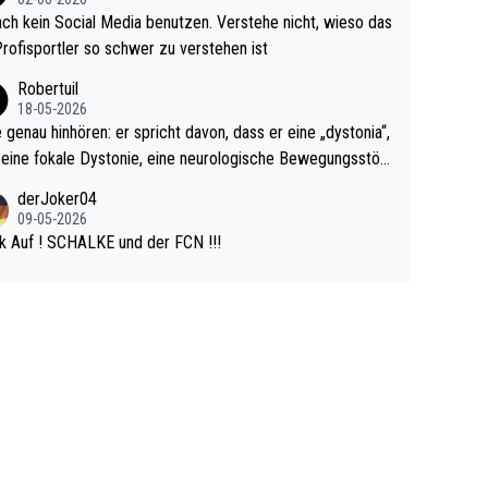
r war doch neulich erst derjenige, der über Social Media G
ach kein Social Media benutzen. Verstehe nicht, wieso das
rovoziert hat. Und Littlers Mutter schießt öfters mal gege
Profisportler so schwer zu verstehen ist
cardo Pietreczko auf Social Media. Hmmmm. Finde den F
Robertuil
r!
18-05-2026
e genau hinhören: er spricht davon, dass er eine „dystonia“,
 eine fokale Dystonie, eine neurologische Bewegungsstör
 bei der unkontrolliert Bewegungen und Krämpfe erzeugt
derJoker04
en, im Arm hat. Und, dass Medikamente ihm helfen! Ich gl
09-05-2026
 immer noch, dass sehr viele der Dartits-Fälle fälschlich p
k Auf ! SCHALKE und der FCN !!!
ologisiert werden und eigentlich fokale Dystonien sind. Un
ese könnten teils wirksam behandelt werden! Dafür müsst
n nur zum Neurologen und nicht zum Mentaltrainer gehe