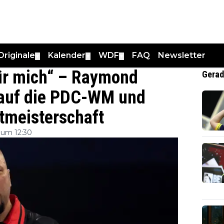
Originale
Kalender
WDF
FAQ
Newsletter
▼
▼
▼
ür mich“ – Raymond
Gerad
 auf die PDC-WM und
ltmeisterschaft
 um 12:30