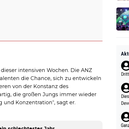
Akt
t dieser intensiven Wochen. Die ANZ
Drit
alenten die Chance, sich zu entwickeln
ieren von der Konstanz des
artig, die großen Jungs immer wieder
Diese
g und Konzentration“, sagt er.
Deve
nter 60 im
e mal 40+ er
och krasser wie ein Po
Ganz
ein schlechtestes Jahr