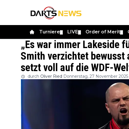
Turniere
LIVE
Order of Merit
▼
▼
▼
„Es war immer Lakeside f
Smith verzichtet bewusst
setzt voll auf die WDF-We
durch
Oliver Ried
Donnerstag, 27 November 2025