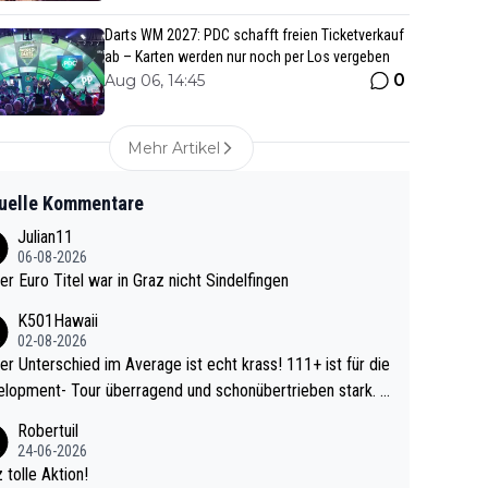
Darts WM 2027: PDC schafft freien Ticketverkauf
ab – Karten werden nur noch per Los vergeben
0
Aug 06, 14:45
Mehr Artikel
uelle Kommentare
Julian11
06-08-2026
ter Euro Titel war in Graz nicht Sindelfingen
K501Hawaii
02-08-2026
r Unterschied im Average ist echt krass! 111+ ist für die
lopment- Tour überragend und schonübertrieben stark. U
 Ave dagegen eigentlich schon zu schwach - gerad
Robertuil
st recht. Da gewinnst keinen Blumentopf - ist ja n
24-06-2026
kalspiel eines Kreisligisten vs einem Bu
 tolle Aktion!