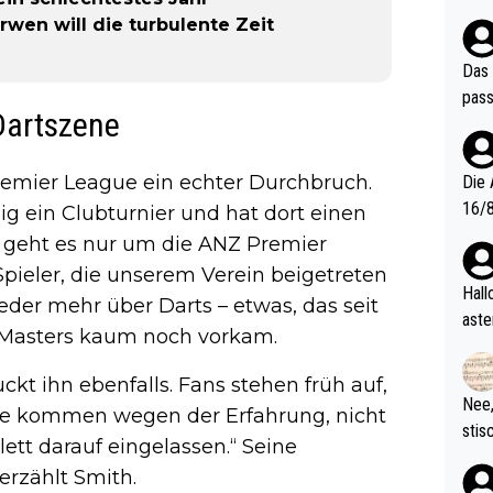
ndes
rwen will die turbulente Zeit
Das 
pass
Dartszene
Premier League ein echter Durchbruch.
Die 
16/8? Die Jugendspiele waren letztes Jah
g ein Clubturnier und hat dort einen
zwei
 geht es nur um die ANZ Premier
l. Allerdings ist Mitchell Lawrie als Nummer 1 der Welt eh quali
pieler, die unserem Verein beigetreten
fizi
Hallo, warum gibt es keinen Hinweis, dass di
eder mehr über Darts – etwas, das seit
eisters erst
aste
Masters kaum noch vorkam.
s Ja
rtik
d wo
kt ihn ebenfalls. Fans stehen früh auf,
etzt
Nee,
„Sie kommen wegen der Erfahrung, nicht
urch
stis
ett darauf eingelassen.“ Seine
(in 
ten 
als Z
erzählt Smith.
nes 