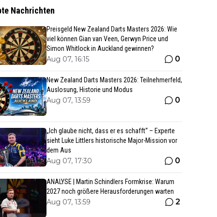
bte Nachrichten
Preisgeld New Zealand Darts Masters 2026: Wie
viel können Gian van Veen, Gerwyn Price und
Simon Whitlock in Auckland gewinnen?
0
Aug 07, 16:15
New Zealand Darts Masters 2026: Teilnehmerfeld,
Auslosung, Historie und Modus
0
Aug 07, 13:59
„Ich glaube nicht, dass er es schafft“ – Experte
sieht Luke Littlers historische Major-Mission vor
dem Aus
0
Aug 07, 17:30
ANALYSE | Martin Schindlers Formkrise: Warum
2027 noch größere Herausforderungen warten
2
Aug 07, 13:59