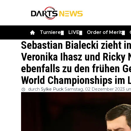
Turniere
LIVE
Order of Merit
▼
▼
▼
Sebastian Bialecki zieht i
Veronika Ihasz und Ricky
ebenfalls zu den frühen 
World Championships im 
durch
Sylke Puck
Samstag, 02 Dezember 2023 um