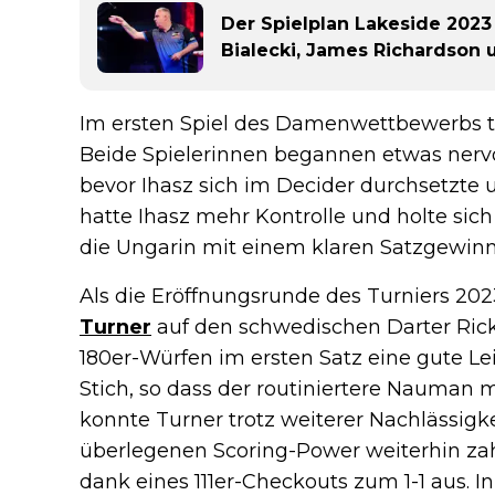
Der Spielplan Lakeside 2023
Bialecki, James Richardson
Im ersten Spiel des Damenwettbewerbs tr
Beide Spielerinnen begannen etwas nervös
bevor Ihasz sich im Decider durchsetzte 
hatte Ihasz mehr Kontrolle und holte sich 
die Ungarin mit einem klaren Satzgewinn
Als die Eröffnungsrunde des Turniers 2023 
Turner
auf den schwedischen Darter Ric
180er-Würfen im ersten Satz eine gute Lei
Stich, so dass der routiniertere Nauman m
konnte Turner trotz weiterer Nachlässigk
überlegenen Scoring-Power weiterhin za
dank eines 111er-Checkouts zum 1-1 aus. 