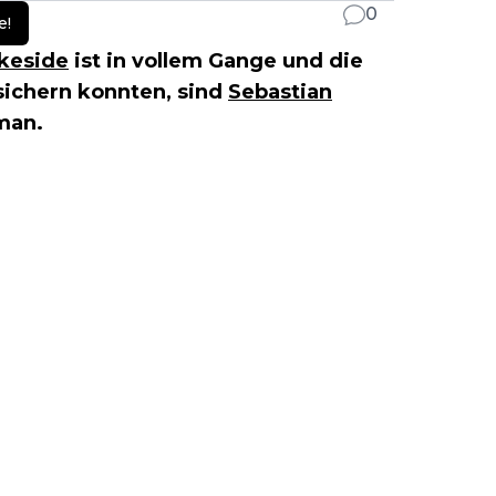
0
e!
keside
ist in vollem Gange und die
 sichern konnten, sind
Sebastian
man.