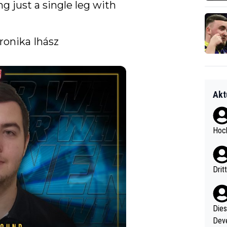
 just a single leg with 
⏭️ NEXT: Jo Clements Vs Veronika Ihász 
Akt
Hoch
Drit
Diese
Deve