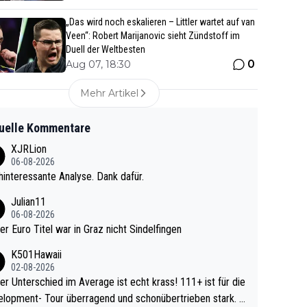
„Das wird noch eskalieren – Littler wartet auf van
Veen“: Robert Marijanovic sieht Zündstoff im
Duell der Weltbesten
0
Aug 07, 18:30
Mehr Artikel
uelle Kommentare
XJRLion
06-08-2026
interessante Analyse. Dank dafür.
Julian11
06-08-2026
ter Euro Titel war in Graz nicht Sindelfingen
K501Hawaii
02-08-2026
r Unterschied im Average ist echt krass! 111+ ist für die
lopment- Tour überragend und schonübertrieben stark. U