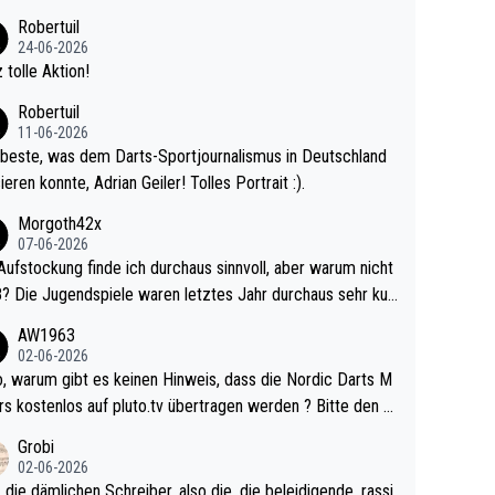
 Ave dagegen eigentlich schon zu schwach - gerad
Robertuil
st recht. Da gewinnst keinen Blumentopf - ist ja n
24-06-2026
kalspiel eines Kreisligisten vs einem Bu
 tolle Aktion!
ligisten.
Robertuil
11-06-2026
beste, was dem Darts-Sportjournalismus in Deutschland
ieren konnte, Adrian Geiler! Tolles Portrait :).
Morgoth42x
07-06-2026
Aufstockung finde ich durchaus sinnvoll, aber warum nicht
r durchaus sehr kur
lig und besser anzuschauen, als manch Erwachsenenspie
AW1963
02-06-2026
ert. Somit ändert die automatische Qualifikation des Weltm
e Nordic Darts M
mal nichts. Ich denke sie wollen damit für nächste
rs kostenlos auf pluto.tv übertragen werden ? Bitte den A
hr vorsorgen, denn da ist er alt genug für die PDC und wir
el aktualisieren, danke!
Grobi
hl wenig WDF Turniere spielen. Dies war bei Archie Self l
02-06-2026
es Jahr der Fall. Er musste als amtierender Weltmeister d
 die dämlichen Schreiber, also die, die beleidigende, rassi