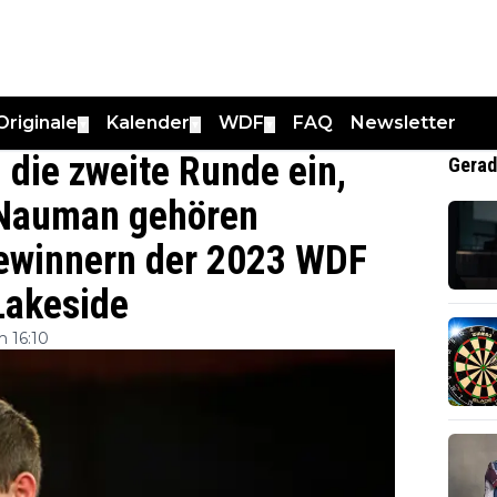
Originale
Kalender
WDF
FAQ
Newsletter
▼
▼
▼
n die zweite Runde ein,
Gerad
 Nauman gehören
Gewinnern der 2023 WDF
Lakeside
 16:10