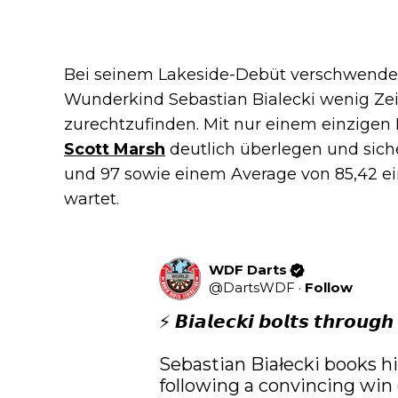
Bei seinem Lakeside-Debüt verschwendete
Wunderkind Sebastian Bialecki wenig Zei
zurechtzufinden. Mit nur einem einzigen 
Scott Marsh
deutlich überlegen und sich
und 97 sowie einem Average von 85,42 ei
wartet.
WDF Darts
@
DartsWDF
·
Follow
⚡ 𝘽𝙞𝙖𝙡𝙚𝙘𝙠𝙞 𝙗𝙤𝙡𝙩𝙨 𝙩𝙝𝙧𝙤𝙪𝙜𝙝

Sebastian Białecki books hi
following a convincing win 