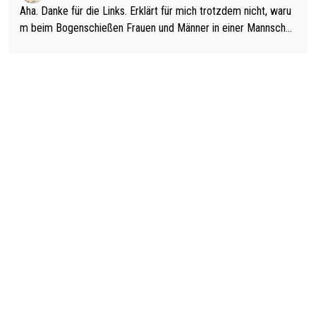
man nur zum Neurologen und nicht zum Mentaltrainer gehen…
Aha. Danke für die Links. Erklärt für mich trotzdem nicht, waru
m beim Bogenschießen Frauen und Männer in einer Mannschaf
t spielen. Und beim Dressurreiten sind ebenfalls Frauen und Mä
nner in einer Mannschaft und das, obwohl hier auch eine Körpe
rlichkeit vorausgesetzt ist. Gilt sogar bei den olympischen Spie
len! Der Podcast "Tops Tops Tops" (Folgen 70 und 72) beschä
ftigt sich ausführlich, sachlich und absolut nachvollziehbar mit
dem Thema.