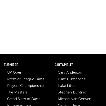
TURNIERE
DARTSPIELER
UK Open
Gary Anderson
Premier League Darts
Luke Humphries
Players Championship
Luke Littler
The Masters
Stephen Bunting
Grand Slam of Darts
Michael van Gerwen
European Tour
Gerwyn Price