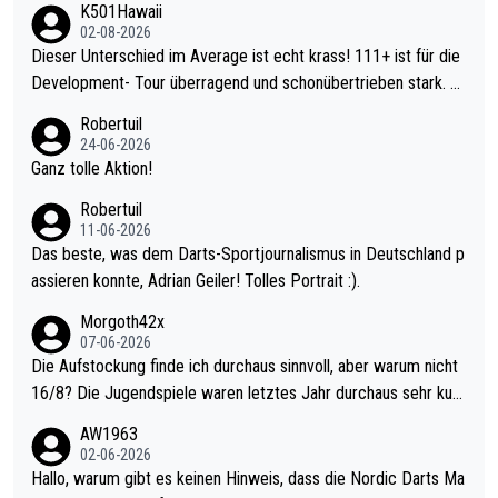
K501Hawaii
02-08-2026
Dieser Unterschied im Average ist echt krass! 111+ ist für die
Development- Tour überragend und schonübertrieben stark. U
nter 60 im Ave dagegen eigentlich schon zu schwach - gerade
Robertuil
mal 40+ erst recht. Da gewinnst keinen Blumentopf - ist ja noc
24-06-2026
h krasser wie ein Pokalspiel eines Kreisligisten vs einem Bund
Ganz tolle Aktion!
esligisten.
Robertuil
11-06-2026
Das beste, was dem Darts-Sportjournalismus in Deutschland p
assieren konnte, Adrian Geiler! Tolles Portrait :).
Morgoth42x
07-06-2026
Die Aufstockung finde ich durchaus sinnvoll, aber warum nicht
16/8? Die Jugendspiele waren letztes Jahr durchaus sehr kurz
weilig und besser anzuschauen, als manch Erwachsenenspiel.
AW1963
Allerdings ist Mitchell Lawrie als Nummer 1 der Welt eh qualifi
02-06-2026
ziert. Somit ändert die automatische Qualifikation des Weltmei
Hallo, warum gibt es keinen Hinweis, dass die Nordic Darts Ma