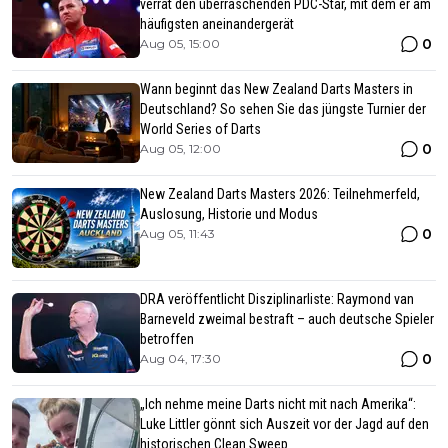
verrät den überraschenden PDC-Star, mit dem er am
häufigsten aneinandergerät
0
Aug 05, 15:00
Wann beginnt das New Zealand Darts Masters in
Deutschland? So sehen Sie das jüngste Turnier der
World Series of Darts
0
Aug 05, 12:00
New Zealand Darts Masters 2026: Teilnehmerfeld,
Auslosung, Historie und Modus
0
Aug 05, 11:43
DRA veröffentlicht Disziplinarliste: Raymond van
Barneveld zweimal bestraft – auch deutsche Spieler
betroffen
0
Aug 04, 17:30
„Ich nehme meine Darts nicht mit nach Amerika“:
Luke Littler gönnt sich Auszeit vor der Jagd auf den
historischen Clean Sweep