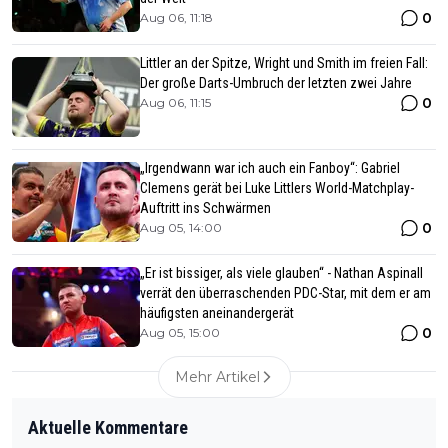
0
Aug 06, 11:18
Littler an der Spitze, Wright und Smith im freien Fall:
Der große Darts-Umbruch der letzten zwei Jahre
0
Aug 06, 11:15
„Irgendwann war ich auch ein Fanboy“: Gabriel
Clemens gerät bei Luke Littlers World-Matchplay-
Auftritt ins Schwärmen
0
Aug 05, 14:00
„Er ist bissiger, als viele glauben“ - Nathan Aspinall
verrät den überraschenden PDC-Star, mit dem er am
häufigsten aneinandergerät
0
Aug 05, 15:00
Mehr Artikel
Aktuelle Kommentare