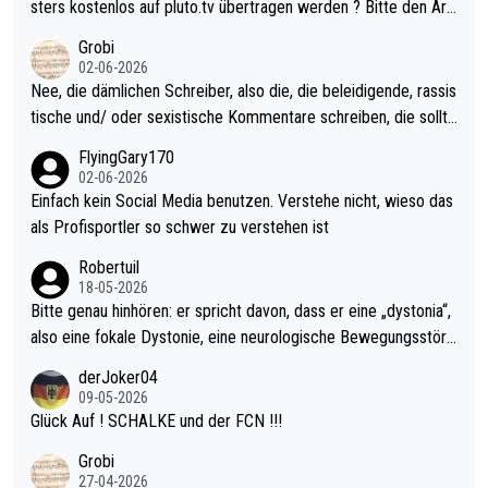
sters erstmal nichts. Ich denke sie wollen damit für nächstes J
sters kostenlos auf pluto.tv übertragen werden ? Bitte den Arti
ahr vorsorgen, denn da ist er alt genug für die PDC und wird w
kel aktualisieren, danke!
Grobi
ohl wenig WDF Turniere spielen. Dies war bei Archie Self letzt
02-06-2026
es Jahr der Fall. Er musste als amtierender Weltmeister durch
Nee, die dämlichen Schreiber, also die, die beleidigende, rassis
den Qualifier und ich glaube kaum, dass Mitchel sich das (in Ve
tische und/ oder sexistische Kommentare schreiben, die sollte
gas) antun würde, wenn er doch eigentlich die PDC-WM als Zi
n das einfach mal bleiben lassen. Sollten besser mal ihr eigene
FlyingGary170
el hat.
s Leben in den Griff kriegen. Nur eins wundert mich: Luke Little
02-06-2026
r war doch neulich erst derjenige, der über Social Media GvV p
Einfach kein Social Media benutzen. Verstehe nicht, wieso das
rovoziert hat. Und Littlers Mutter schießt öfters mal gegen Ric
als Profisportler so schwer zu verstehen ist
ardo Pietreczko auf Social Media. Hmmmm. Finde den Fehler!
Robertuil
18-05-2026
Bitte genau hinhören: er spricht davon, dass er eine „dystonia“,
also eine fokale Dystonie, eine neurologische Bewegungsstöru
ng, bei der unkontrolliert Bewegungen und Krämpfe erzeugt w
derJoker04
erden, im Arm hat. Und, dass Medikamente ihm helfen! Ich glau
09-05-2026
be immer noch, dass sehr viele der Dartits-Fälle fälschlich psy
Glück Auf ! SCHALKE und der FCN !!!
chologisiert werden und eigentlich fokale Dystonien sind. Und
Grobi
diese könnten teils wirksam behandelt werden! Dafür müsste
27-04-2026