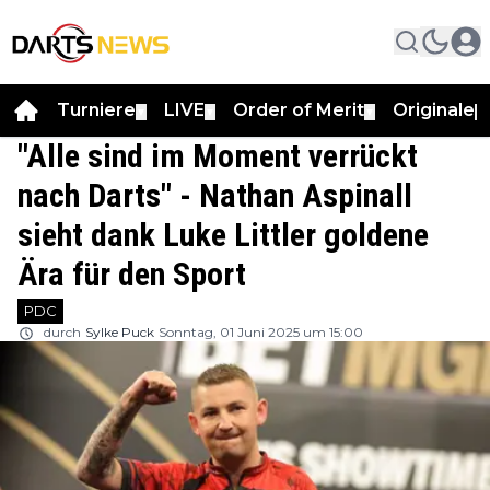
Turniere
LIVE
Order of Merit
Originale
▼
▼
▼
▼
"Alle sind im Moment verrückt
nach Darts" - Nathan Aspinall
sieht dank Luke Littler goldene
Ära für den Sport
PDC
durch
Sylke Puck
Sonntag, 01 Juni 2025 um 15:00