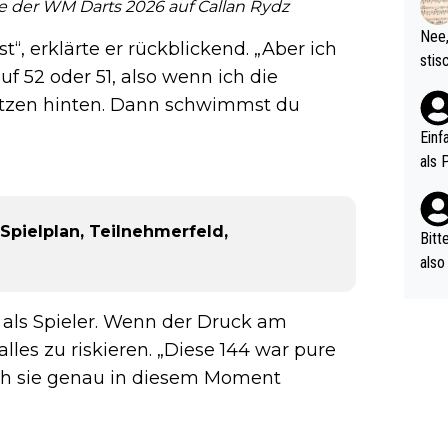
d wo
de der WM Darts 2026 auf Callan Rydz
etzt
Nee,
t“, erklärte er rückblickend. „Aber ich
urch
stis
(in 
auf 52 oder 51, also wenn ich die
ten 
als Z
 Sätzen hinten. Dann schwimmst du
nes 
ttle
Einf
vV p
als 
n Ri
ehle
Spielplan, Teilnehmerfeld,
Bitt
also
ung,
werd
als Spieler. Wenn der Druck am
aube
alles zu riskieren. „Diese 144 war pure
sych
s ich sie genau in diesem Moment
d di
e ma
n…