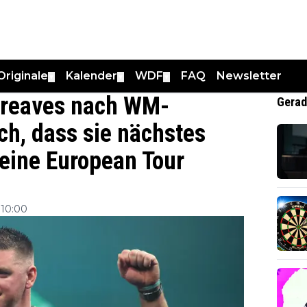
Originale
Kalender
WDF
FAQ
Newsletter
▼
▼
▼
Greaves nach WM-
Gerad
ich, dass sie nächstes
 eine European Tour
10:00