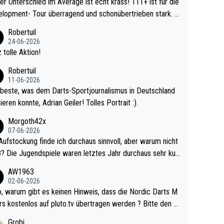
r Unterschied im Average ist echt krass! 111+ ist für die
lopment- Tour überragend und schonübertrieben stark. U
 Ave dagegen eigentlich schon zu schwach - gerad
Robertuil
st recht. Da gewinnst keinen Blumentopf - ist ja n
24-06-2026
kalspiel eines Kreisligisten vs einem Bu
 tolle Aktion!
ligisten.
Robertuil
11-06-2026
beste, was dem Darts-Sportjournalismus in Deutschland
ieren konnte, Adrian Geiler! Tolles Portrait :).
Morgoth42x
07-06-2026
Aufstockung finde ich durchaus sinnvoll, aber warum nicht
r durchaus sehr kur
lig und besser anzuschauen, als manch Erwachsenenspie
AW1963
02-06-2026
ert. Somit ändert die automatische Qualifikation des Weltm
e Nordic Darts M
mal nichts. Ich denke sie wollen damit für nächste
rs kostenlos auf pluto.tv übertragen werden ? Bitte den A
hr vorsorgen, denn da ist er alt genug für die PDC und wir
el aktualisieren, danke!
Grobi