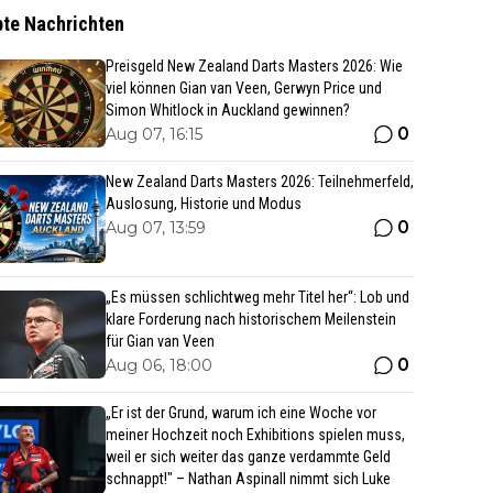
bte Nachrichten
Preisgeld New Zealand Darts Masters 2026: Wie
viel können Gian van Veen, Gerwyn Price und
Simon Whitlock in Auckland gewinnen?
0
Aug 07, 16:15
New Zealand Darts Masters 2026: Teilnehmerfeld,
Auslosung, Historie und Modus
0
Aug 07, 13:59
„Es müssen schlichtweg mehr Titel her“: Lob und
klare Forderung nach historischem Meilenstein
für Gian van Veen
0
Aug 06, 18:00
„Er ist der Grund, warum ich eine Woche vor
meiner Hochzeit noch Exhibitions spielen muss,
weil er sich weiter das ganze verdammte Geld
schnappt!" – Nathan Aspinall nimmt sich Luke