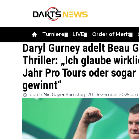
Turniere
LIVE
Order of Merit
▼
▼
▼
Daryl Gurney adelt Beau 
Thriller: „Ich glaube wirkl
Jahr Pro Tours oder sogar
gewinnt“
durch
Nic Gayer
Samstag, 20 Dezember 2025 um 