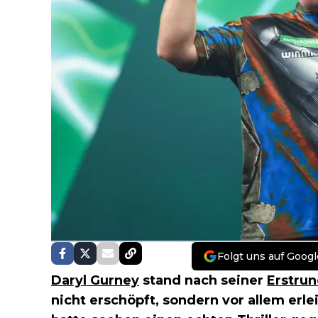
Folgt uns auf Googl
Daryl Gurney
stand nach seiner
Erstru
nicht erschöpft, sondern vor allem erle