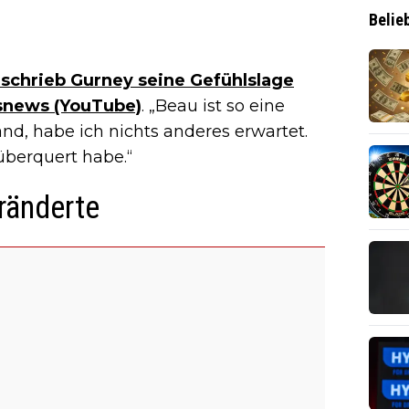
Belie
schrieb Gurney seine Gefühlslage
snews (YouTube)
. „Beau ist so eine
and, habe ich nichts anderes erwartet.
 überquert habe.“
ränderte