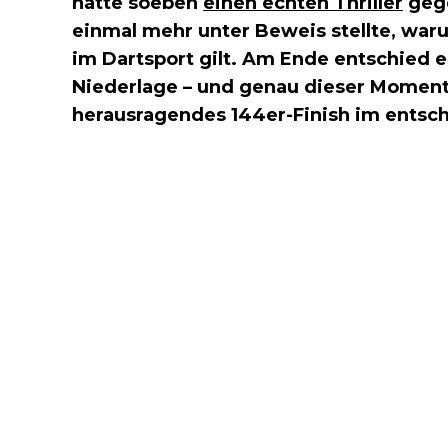
hatte soeben
einen echten Thriller
geg
einmal mehr unter Beweis stellte, waru
im Dartsport gilt. Am Ende entschied 
Niederlage – und genau dieser Moment 
herausragendes 144er-Finish im entsc