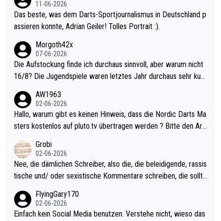
11-06-2026
Das beste, was dem Darts-Sportjournalismus in Deutschland p
assieren konnte, Adrian Geiler! Tolles Portrait :).
Morgoth42x
07-06-2026
Die Aufstockung finde ich durchaus sinnvoll, aber warum nicht
16/8? Die Jugendspiele waren letztes Jahr durchaus sehr kurz
weilig und besser anzuschauen, als manch Erwachsenenspiel.
AW1963
Allerdings ist Mitchell Lawrie als Nummer 1 der Welt eh qualifi
02-06-2026
ziert. Somit ändert die automatische Qualifikation des Weltmei
Hallo, warum gibt es keinen Hinweis, dass die Nordic Darts Ma
sters erstmal nichts. Ich denke sie wollen damit für nächstes J
sters kostenlos auf pluto.tv übertragen werden ? Bitte den Arti
ahr vorsorgen, denn da ist er alt genug für die PDC und wird w
kel aktualisieren, danke!
Grobi
ohl wenig WDF Turniere spielen. Dies war bei Archie Self letzt
02-06-2026
es Jahr der Fall. Er musste als amtierender Weltmeister durch
Nee, die dämlichen Schreiber, also die, die beleidigende, rassis
den Qualifier und ich glaube kaum, dass Mitchel sich das (in Ve
tische und/ oder sexistische Kommentare schreiben, die sollte
gas) antun würde, wenn er doch eigentlich die PDC-WM als Zi
n das einfach mal bleiben lassen. Sollten besser mal ihr eigene
FlyingGary170
el hat.
s Leben in den Griff kriegen. Nur eins wundert mich: Luke Little
02-06-2026
r war doch neulich erst derjenige, der über Social Media GvV p
Einfach kein Social Media benutzen. Verstehe nicht, wieso das