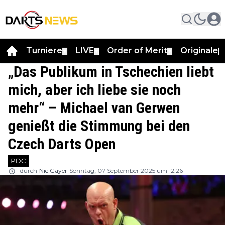
Turniere
LIVE
Order of Merit
Originale
▼
▼
▼
▼
„Das Publikum in Tschechien liebt
mich, aber ich liebe sie noch
mehr“ – Michael van Gerwen
genießt die Stimmung bei den
Czech Darts Open
PDC
durch
Nic Gayer
Sonntag, 07 September 2025 um 12:26