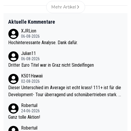
Mehr Artikel
Aktuelle Kommentare
XJRLion
06-08-2026
Hochinteressante Analyse. Dank dafür.
Julian11
06-08-2026
Dritter Euro Titel war in Graz nicht Sindelfingen
K501Hawaii
02-08-2026
Dieser Unterschied im Average ist echt krass! 111+ ist für die
Development- Tour überragend und schonübertrieben stark. U
nter 60 im Ave dagegen eigentlich schon zu schwach - gerade
Robertuil
mal 40+ erst recht. Da gewinnst keinen Blumentopf - ist ja noc
24-06-2026
h krasser wie ein Pokalspiel eines Kreisligisten vs einem Bund
Ganz tolle Aktion!
esligisten.
Robertuil