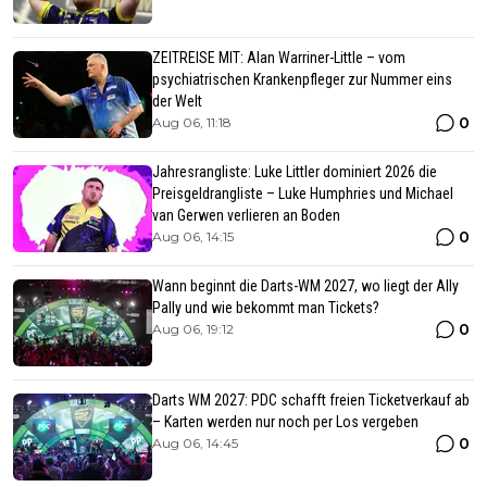
ZEITREISE MIT: Alan Warriner-Little – vom
psychiatrischen Krankenpfleger zur Nummer eins
der Welt
0
Aug 06, 11:18
Jahresrangliste: Luke Littler dominiert 2026 die
Preisgeldrangliste – Luke Humphries und Michael
van Gerwen verlieren an Boden
0
Aug 06, 14:15
Wann beginnt die Darts-WM 2027, wo liegt der Ally
Pally und wie bekommt man Tickets?
0
Aug 06, 19:12
Darts WM 2027: PDC schafft freien Ticketverkauf ab
– Karten werden nur noch per Los vergeben
0
Aug 06, 14:45