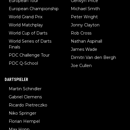
European Tour
Gerwyn Price
European Championship
Michael Smith
World Grand Prix
Peter Wright
World Matchplay
Jonny Clayton
World Cup of Darts
Rob Cross
World Series of Darts
Nathan Aspinall
Finals
James Wade
PDC Challenge Tour
Dimitri Van den Bergh
PDC Q-School
Joe Cullen
DARTSPIELER
Martin Schindler
Gabriel Clemens
Ricardo Pietreczko
Niko Springer
Florian Hempel
Max Hopp