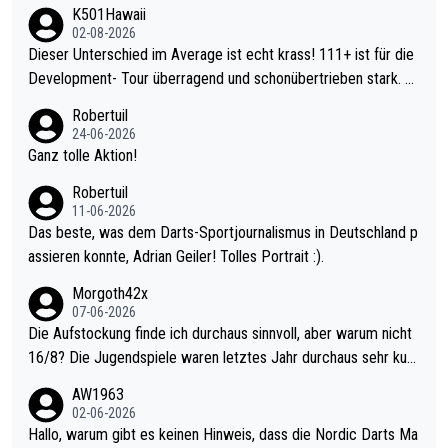
K501Hawaii
02-08-2026
Dieser Unterschied im Average ist echt krass! 111+ ist für die
Development- Tour überragend und schonübertrieben stark. U
nter 60 im Ave dagegen eigentlich schon zu schwach - gerade
Robertuil
mal 40+ erst recht. Da gewinnst keinen Blumentopf - ist ja noc
24-06-2026
h krasser wie ein Pokalspiel eines Kreisligisten vs einem Bund
Ganz tolle Aktion!
esligisten.
Robertuil
11-06-2026
Das beste, was dem Darts-Sportjournalismus in Deutschland p
assieren konnte, Adrian Geiler! Tolles Portrait :).
Morgoth42x
07-06-2026
Die Aufstockung finde ich durchaus sinnvoll, aber warum nicht
16/8? Die Jugendspiele waren letztes Jahr durchaus sehr kurz
weilig und besser anzuschauen, als manch Erwachsenenspiel.
AW1963
Allerdings ist Mitchell Lawrie als Nummer 1 der Welt eh qualifi
02-06-2026
ziert. Somit ändert die automatische Qualifikation des Weltmei
Hallo, warum gibt es keinen Hinweis, dass die Nordic Darts Ma