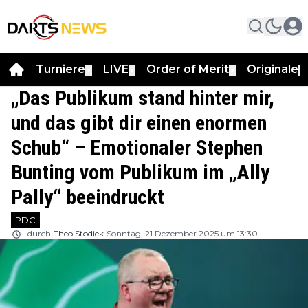
Turniere
LIVE
Order of Merit
Originale
▼
▼
▼
▼
„Das Publikum stand hinter mir,
und das gibt dir einen enormen
Schub“ – Emotionaler Stephen
Bunting vom Publikum im „Ally
Pally“ beeindruckt
PDC
durch
Theo Stodiek
Sonntag, 21 Dezember 2025 um 13:30