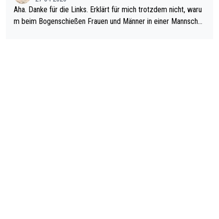
man nur zum Neurologen und nicht zum Mentaltrainer gehen…
Aha. Danke für die Links. Erklärt für mich trotzdem nicht, waru
m beim Bogenschießen Frauen und Männer in einer Mannschaf
t spielen. Und beim Dressurreiten sind ebenfalls Frauen und Mä
nner in einer Mannschaft und das, obwohl hier auch eine Körpe
rlichkeit vorausgesetzt ist. Gilt sogar bei den olympischen Spie
len! Der Podcast "Tops Tops Tops" (Folgen 70 und 72) beschä
ftigt sich ausführlich, sachlich und absolut nachvollziehbar mit
dem Thema.