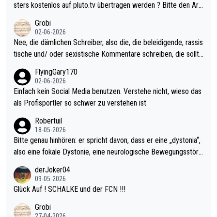
sters erstmal nichts. Ich denke sie wollen damit für nächstes J
sters kostenlos auf pluto.tv übertragen werden ? Bitte den Arti
ahr vorsorgen, denn da ist er alt genug für die PDC und wird w
kel aktualisieren, danke!
Grobi
ohl wenig WDF Turniere spielen. Dies war bei Archie Self letzt
02-06-2026
es Jahr der Fall. Er musste als amtierender Weltmeister durch
Nee, die dämlichen Schreiber, also die, die beleidigende, rassis
den Qualifier und ich glaube kaum, dass Mitchel sich das (in Ve
tische und/ oder sexistische Kommentare schreiben, die sollte
gas) antun würde, wenn er doch eigentlich die PDC-WM als Zi
n das einfach mal bleiben lassen. Sollten besser mal ihr eigene
FlyingGary170
el hat.
s Leben in den Griff kriegen. Nur eins wundert mich: Luke Little
02-06-2026
r war doch neulich erst derjenige, der über Social Media GvV p
Einfach kein Social Media benutzen. Verstehe nicht, wieso das
rovoziert hat. Und Littlers Mutter schießt öfters mal gegen Ric
als Profisportler so schwer zu verstehen ist
ardo Pietreczko auf Social Media. Hmmmm. Finde den Fehler!
Robertuil
18-05-2026
Bitte genau hinhören: er spricht davon, dass er eine „dystonia“,
also eine fokale Dystonie, eine neurologische Bewegungsstöru
ng, bei der unkontrolliert Bewegungen und Krämpfe erzeugt w
derJoker04
erden, im Arm hat. Und, dass Medikamente ihm helfen! Ich glau
09-05-2026
be immer noch, dass sehr viele der Dartits-Fälle fälschlich psy
Glück Auf ! SCHALKE und der FCN !!!
chologisiert werden und eigentlich fokale Dystonien sind. Und
Grobi
diese könnten teils wirksam behandelt werden! Dafür müsste
27-04-2026