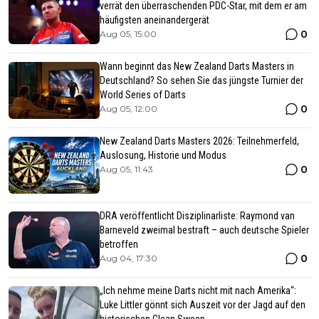
verrät den überraschenden PDC-Star, mit dem er am
häufigsten aneinandergerät
0
Aug 05, 15:00
Wann beginnt das New Zealand Darts Masters in
Deutschland? So sehen Sie das jüngste Turnier der
World Series of Darts
0
Aug 05, 12:00
New Zealand Darts Masters 2026: Teilnehmerfeld,
Auslosung, Historie und Modus
0
Aug 05, 11:43
DRA veröffentlicht Disziplinarliste: Raymond van
Barneveld zweimal bestraft – auch deutsche Spieler
betroffen
0
Aug 04, 17:30
„Ich nehme meine Darts nicht mit nach Amerika“:
Luke Littler gönnt sich Auszeit vor der Jagd auf den
historischen Clean Sweep