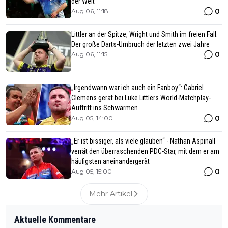
der Welt
0
Aug 06, 11:18
Littler an der Spitze, Wright und Smith im freien Fall:
Der große Darts-Umbruch der letzten zwei Jahre
0
Aug 06, 11:15
„Irgendwann war ich auch ein Fanboy“: Gabriel
Clemens gerät bei Luke Littlers World-Matchplay-
Auftritt ins Schwärmen
0
Aug 05, 14:00
„Er ist bissiger, als viele glauben“ - Nathan Aspinall
verrät den überraschenden PDC-Star, mit dem er am
häufigsten aneinandergerät
0
Aug 05, 15:00
Mehr Artikel
Aktuelle Kommentare