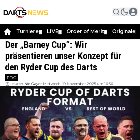
Turniere
LIVE
Order of Merit
Originale
▼
▼
▼
▼
Der „Barney Cup“: Wir
präsentieren unser Konzept für
den Ryder Cup des Darts
PDC
durch
Nic Gayer
Mittwoch, 19 November 2025 um 16:56