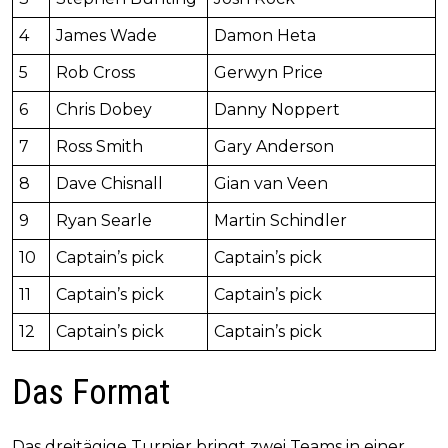
4
James Wade
Damon Heta
5
Rob Cross
Gerwyn Price
6
Chris Dobey
Danny Noppert
7
Ross Smith
Gary Anderson
8
Dave Chisnall
Gian van Veen
9
Ryan Searle
Martin Schindler
10
Captain’s pick
Captain’s pick
11
Captain’s pick
Captain’s pick
12
Captain’s pick
Captain’s pick
Das Format
Das dreitägige Turnier bringt zwei Teams in einer