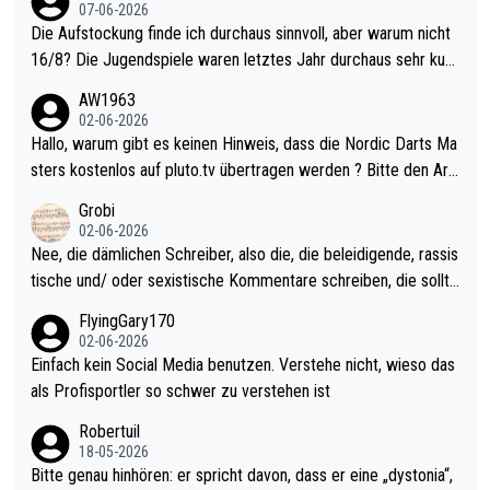
07-06-2026
Die Aufstockung finde ich durchaus sinnvoll, aber warum nicht
16/8? Die Jugendspiele waren letztes Jahr durchaus sehr kurz
weilig und besser anzuschauen, als manch Erwachsenenspiel.
AW1963
Allerdings ist Mitchell Lawrie als Nummer 1 der Welt eh qualifi
02-06-2026
ziert. Somit ändert die automatische Qualifikation des Weltmei
Hallo, warum gibt es keinen Hinweis, dass die Nordic Darts Ma
sters erstmal nichts. Ich denke sie wollen damit für nächstes J
sters kostenlos auf pluto.tv übertragen werden ? Bitte den Arti
ahr vorsorgen, denn da ist er alt genug für die PDC und wird w
kel aktualisieren, danke!
Grobi
ohl wenig WDF Turniere spielen. Dies war bei Archie Self letzt
02-06-2026
es Jahr der Fall. Er musste als amtierender Weltmeister durch
Nee, die dämlichen Schreiber, also die, die beleidigende, rassis
den Qualifier und ich glaube kaum, dass Mitchel sich das (in Ve
tische und/ oder sexistische Kommentare schreiben, die sollte
gas) antun würde, wenn er doch eigentlich die PDC-WM als Zi
n das einfach mal bleiben lassen. Sollten besser mal ihr eigene
FlyingGary170
el hat.
s Leben in den Griff kriegen. Nur eins wundert mich: Luke Little
02-06-2026
r war doch neulich erst derjenige, der über Social Media GvV p
Einfach kein Social Media benutzen. Verstehe nicht, wieso das
rovoziert hat. Und Littlers Mutter schießt öfters mal gegen Ric
als Profisportler so schwer zu verstehen ist
ardo Pietreczko auf Social Media. Hmmmm. Finde den Fehler!
Robertuil
18-05-2026
Bitte genau hinhören: er spricht davon, dass er eine „dystonia“,