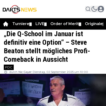
Turniere
LIVE
Order of Merit
Originale
▼
▼
▼
▼
„Die Q-School im Januar ist
definitiv eine Option“ – Steve
Beaton stellt mögliches Profi-
Comeback in Aussicht
PDC
durch
Nic Gayer
Dienstag, 02 September 2025 um 10:00