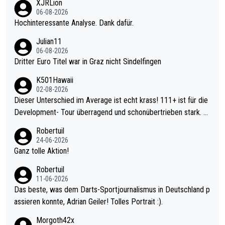
XJRLion
06-08-2026
Hochinteressante Analyse. Dank dafür.
Julian11
06-08-2026
Dritter Euro Titel war in Graz nicht Sindelfingen
K501Hawaii
02-08-2026
Dieser Unterschied im Average ist echt krass! 111+ ist für die
Development- Tour überragend und schonübertrieben stark. U
nter 60 im Ave dagegen eigentlich schon zu schwach - gerade
Robertuil
mal 40+ erst recht. Da gewinnst keinen Blumentopf - ist ja noc
24-06-2026
h krasser wie ein Pokalspiel eines Kreisligisten vs einem Bund
Ganz tolle Aktion!
esligisten.
Robertuil
11-06-2026
Das beste, was dem Darts-Sportjournalismus in Deutschland p
assieren konnte, Adrian Geiler! Tolles Portrait :).
Morgoth42x