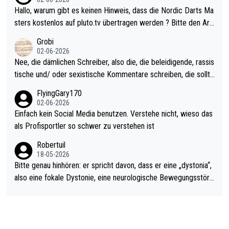
ziert. Somit ändert die automatische Qualifikation des Weltmei
Hallo, warum gibt es keinen Hinweis, dass die Nordic Darts Ma
sters erstmal nichts. Ich denke sie wollen damit für nächstes J
sters kostenlos auf pluto.tv übertragen werden ? Bitte den Arti
ahr vorsorgen, denn da ist er alt genug für die PDC und wird w
kel aktualisieren, danke!
Grobi
ohl wenig WDF Turniere spielen. Dies war bei Archie Self letzt
02-06-2026
es Jahr der Fall. Er musste als amtierender Weltmeister durch
Nee, die dämlichen Schreiber, also die, die beleidigende, rassis
den Qualifier und ich glaube kaum, dass Mitchel sich das (in Ve
tische und/ oder sexistische Kommentare schreiben, die sollte
gas) antun würde, wenn er doch eigentlich die PDC-WM als Zi
n das einfach mal bleiben lassen. Sollten besser mal ihr eigene
FlyingGary170
el hat.
s Leben in den Griff kriegen. Nur eins wundert mich: Luke Little
02-06-2026
r war doch neulich erst derjenige, der über Social Media GvV p
Einfach kein Social Media benutzen. Verstehe nicht, wieso das
rovoziert hat. Und Littlers Mutter schießt öfters mal gegen Ric
als Profisportler so schwer zu verstehen ist
ardo Pietreczko auf Social Media. Hmmmm. Finde den Fehler!
Robertuil
18-05-2026
Bitte genau hinhören: er spricht davon, dass er eine „dystonia“,
also eine fokale Dystonie, eine neurologische Bewegungsstöru
ng, bei der unkontrolliert Bewegungen und Krämpfe erzeugt w
erden, im Arm hat. Und, dass Medikamente ihm helfen! Ich glau
be immer noch, dass sehr viele der Dartits-Fälle fälschlich psy
chologisiert werden und eigentlich fokale Dystonien sind. Und