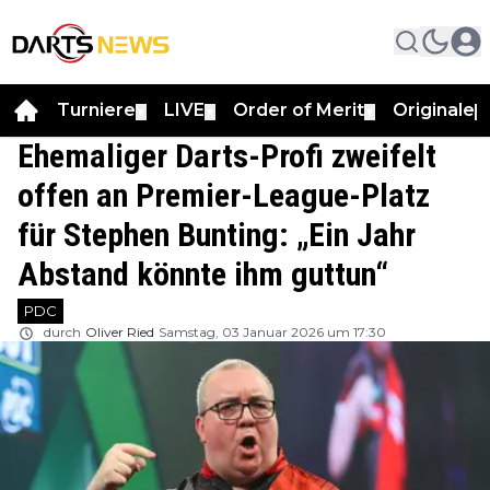
Turniere
LIVE
Order of Merit
Originale
▼
▼
▼
▼
Ehemaliger Darts-Profi zweifelt
offen an Premier-League-Platz
für Stephen Bunting: „Ein Jahr
Abstand könnte ihm guttun“
PDC
durch
Oliver Ried
Samstag, 03 Januar 2026 um 17:30