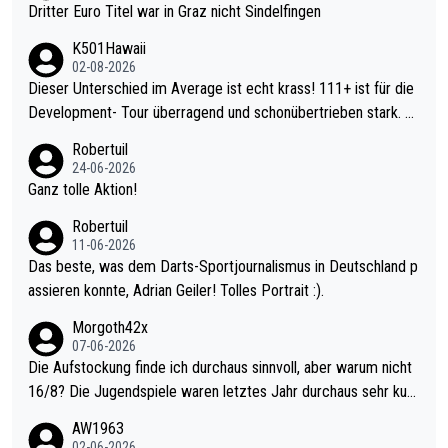
Dritter Euro Titel war in Graz nicht Sindelfingen
K501Hawaii
02-08-2026
Dieser Unterschied im Average ist echt krass! 111+ ist für die
Development- Tour überragend und schonübertrieben stark. U
nter 60 im Ave dagegen eigentlich schon zu schwach - gerade
Robertuil
mal 40+ erst recht. Da gewinnst keinen Blumentopf - ist ja noc
24-06-2026
h krasser wie ein Pokalspiel eines Kreisligisten vs einem Bund
Ganz tolle Aktion!
esligisten.
Robertuil
11-06-2026
Das beste, was dem Darts-Sportjournalismus in Deutschland p
assieren konnte, Adrian Geiler! Tolles Portrait :).
Morgoth42x
07-06-2026
Die Aufstockung finde ich durchaus sinnvoll, aber warum nicht
16/8? Die Jugendspiele waren letztes Jahr durchaus sehr kurz
weilig und besser anzuschauen, als manch Erwachsenenspiel.
AW1963
Allerdings ist Mitchell Lawrie als Nummer 1 der Welt eh qualifi
02-06-2026