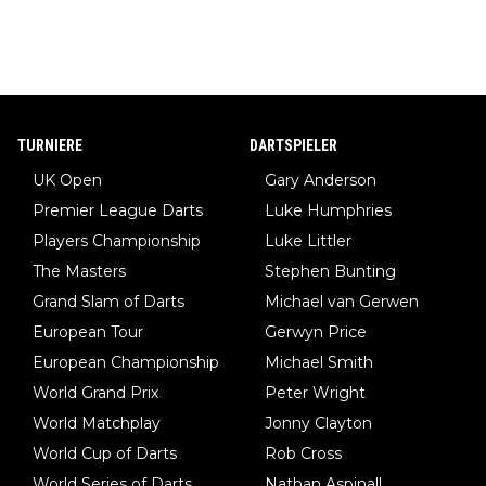
TURNIERE
DARTSPIELER
UK Open
Gary Anderson
Premier League Darts
Luke Humphries
Players Championship
Luke Littler
The Masters
Stephen Bunting
Grand Slam of Darts
Michael van Gerwen
European Tour
Gerwyn Price
European Championship
Michael Smith
World Grand Prix
Peter Wright
World Matchplay
Jonny Clayton
World Cup of Darts
Rob Cross
World Series of Darts
Nathan Aspinall