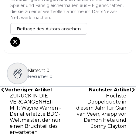
Spieler und Fans gleichermaßen aus – Eigenschaften,
die sie zu einer wertvollen Stimme im DartsNews-
Netzwerk machen.
Beiträge des Autors ansehen
Klatscht
0
Besucher
0
Vorheriger Artikel
Nächster Artikel
ZURÜCK IN DIE
Höchste
VERGANGENHEIT
Doppelquote in
MIT: Wayne Warren -
diesem Jahr für Gian
Der allerletzte BDO-
van Veen, knapp vor
Weltmeister, der nur
Damon Heta und
einen Bruchteil des
Jonny Clayton
erwarteten