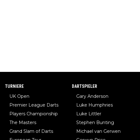
TURNIERE
DARTSPIELER
UK Open
Gary Anderson
Premier League Darts
Luke Humphries
Players Championship
Luke Littler
The Masters
Stephen Bunting
Grand Slam of Darts
Michael van Gerwen
European Tour
Gerwyn Price