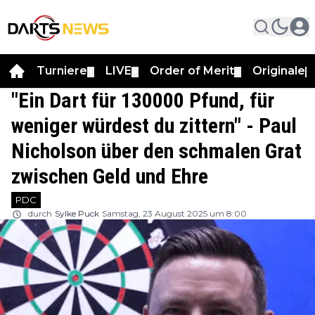
Turniere
LIVE
Order of Merit
Originale
▼
▼
▼
▼
"Ein Dart für 130000 Pfund, für
weniger würdest du zittern" - Paul
Nicholson über den schmalen Grat
zwischen Geld und Ehre
PDC
durch
Sylke Puck
Samstag, 23 August 2025 um 8:00