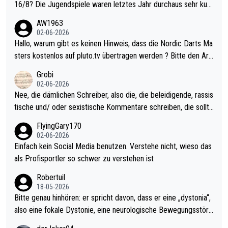
16/8? Die Jugendspiele waren letztes Jahr durchaus sehr kurz
weilig und besser anzuschauen, als manch Erwachsenenspiel.
AW1963
Allerdings ist Mitchell Lawrie als Nummer 1 der Welt eh qualifi
02-06-2026
ziert. Somit ändert die automatische Qualifikation des Weltmei
Hallo, warum gibt es keinen Hinweis, dass die Nordic Darts Ma
sters erstmal nichts. Ich denke sie wollen damit für nächstes J
sters kostenlos auf pluto.tv übertragen werden ? Bitte den Arti
ahr vorsorgen, denn da ist er alt genug für die PDC und wird w
kel aktualisieren, danke!
Grobi
ohl wenig WDF Turniere spielen. Dies war bei Archie Self letzt
02-06-2026
es Jahr der Fall. Er musste als amtierender Weltmeister durch
Nee, die dämlichen Schreiber, also die, die beleidigende, rassis
den Qualifier und ich glaube kaum, dass Mitchel sich das (in Ve
tische und/ oder sexistische Kommentare schreiben, die sollte
gas) antun würde, wenn er doch eigentlich die PDC-WM als Zi
n das einfach mal bleiben lassen. Sollten besser mal ihr eigene
FlyingGary170
el hat.
s Leben in den Griff kriegen. Nur eins wundert mich: Luke Little
02-06-2026
r war doch neulich erst derjenige, der über Social Media GvV p
Einfach kein Social Media benutzen. Verstehe nicht, wieso das
rovoziert hat. Und Littlers Mutter schießt öfters mal gegen Ric
als Profisportler so schwer zu verstehen ist
ardo Pietreczko auf Social Media. Hmmmm. Finde den Fehler!
Robertuil
18-05-2026
Bitte genau hinhören: er spricht davon, dass er eine „dystonia“,
also eine fokale Dystonie, eine neurologische Bewegungsstöru
ng, bei der unkontrolliert Bewegungen und Krämpfe erzeugt w