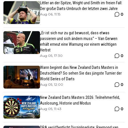
Littler an der Spitze, Wright und Smith im freien Fall:
Der große Darts-Umbruch der letzten zwei Jahre
0
Aug 06, 11:15
„Er ist sich nur zu gut bewusst, dass etwas
passieren und sich ändern muss“ – Van Gerwen
erhält erneut eine Warnung vor einem wichtigen
Herbst
0
Aug 05, 17:30
Wann beginnt das New Zealand Darts Masters in
Deutschland? So sehen Sie das jüngste Turnier der
World Series of Darts
0
Aug 05, 12:00
New Zealand Darts Masters 2026: Teilnehmerfeld,
Auslosung, Historie und Modus
0
Aug 05, 11:43
DRA veröffentlicht Disziplinarliste: Raymond van