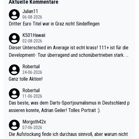
Aktuelle Kommentare
Julian11
06-08-2026
Dritter Euro Titel war in Graz nicht Sindelfingen
K501Hawaii
02-08-2026
Dieser Unterschied im Average ist echt krass! 111+ ist für die
Development- Tour überragend und schonübertrieben stark. U
nter 60 im Ave dagegen eigentlich schon zu schwach - gerade
Robertuil
mal 40+ erst recht. Da gewinnst keinen Blumentopf - ist ja noc
24-06-2026
h krasser wie ein Pokalspiel eines Kreisligisten vs einem Bund
Ganz tolle Aktion!
esligisten.
Robertuil
11-06-2026
Das beste, was dem Darts-Sportjournalismus in Deutschland p
assieren konnte, Adrian Geiler! Tolles Portrait :).
Morgoth42x
07-06-2026
Die Aufstockung finde ich durchaus sinnvoll, aber warum nicht