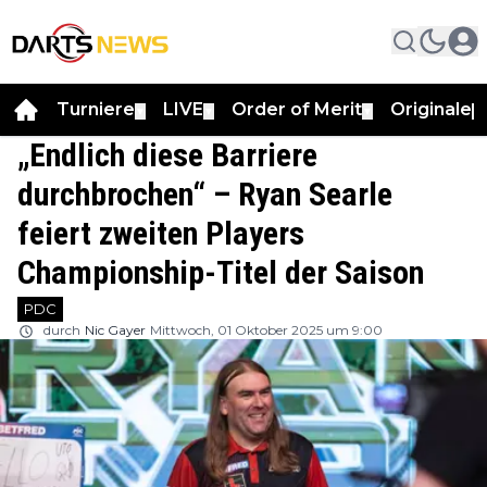
Turniere
LIVE
Order of Merit
Originale
▼
▼
▼
▼
„Endlich diese Barriere
durchbrochen“ – Ryan Searle
feiert zweiten Players
Championship-Titel der Saison
PDC
durch
Nic Gayer
Mittwoch, 01 Oktober 2025 um 9:00