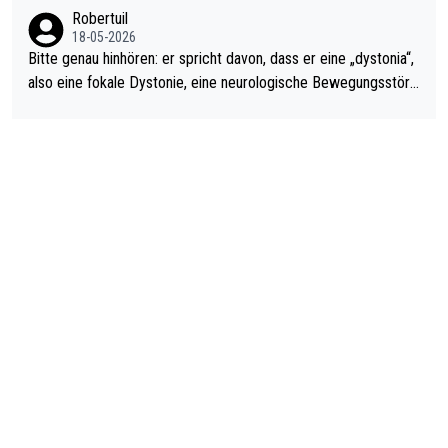
ardo Pietreczko auf Social Media. Hmmmm. Finde den Fehler!
Robertuil
18-05-2026
Bitte genau hinhören: er spricht davon, dass er eine „dystonia“,
also eine fokale Dystonie, eine neurologische Bewegungsstöru
ng, bei der unkontrolliert Bewegungen und Krämpfe erzeugt w
erden, im Arm hat. Und, dass Medikamente ihm helfen! Ich glau
be immer noch, dass sehr viele der Dartits-Fälle fälschlich psy
chologisiert werden und eigentlich fokale Dystonien sind. Und
diese könnten teils wirksam behandelt werden! Dafür müsste
man nur zum Neurologen und nicht zum Mentaltrainer gehen…