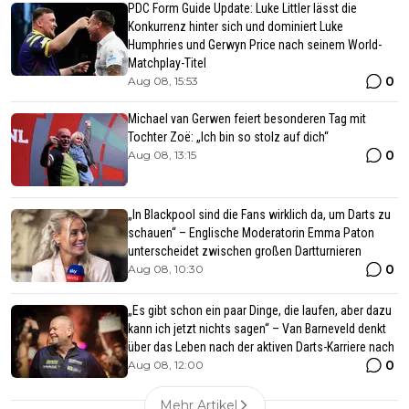
PDC Form Guide Update: Luke Littler lässt die
Konkurrenz hinter sich und dominiert Luke
Humphries und Gerwyn Price nach seinem World-
Matchplay-Titel
0
Aug 08, 15:53
Michael van Gerwen feiert besonderen Tag mit
Tochter Zoë: „Ich bin so stolz auf dich“
0
Aug 08, 13:15
„In Blackpool sind die Fans wirklich da, um Darts zu
schauen“ – Englische Moderatorin Emma Paton
unterscheidet zwischen großen Dartturnieren
0
Aug 08, 10:30
„Es gibt schon ein paar Dinge, die laufen, aber dazu
kann ich jetzt nichts sagen“ – Van Barneveld denkt
über das Leben nach der aktiven Darts-Karriere nach
0
Aug 08, 12:00
Mehr Artikel