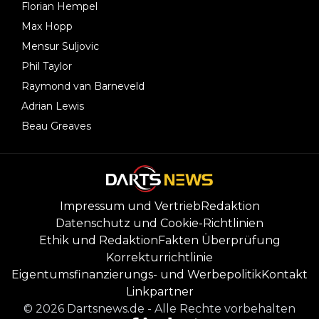
Florian Hempel
Max Hopp
Mensur Suljovic
Phil Taylor
Raymond van Barneveld
Adrian Lewis
Beau Greaves
Impressum und Vertrieb
Redaktion
Datenschutz und Cookie-Richtlinien
Ethik und Redaktion
Fakten Überprüfung
Korrekturrichtlinie
Eigentumsfinanzierungs- und Werbepolitik
Kontakt
Linkpartner
©
2026
Dartsnews.de
-
Alle Rechte vorbehalten