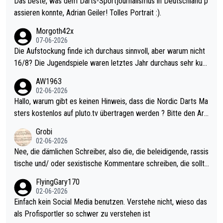
Das beste, was dem Darts-Sportjournalismus in Deutschland p
assieren konnte, Adrian Geiler! Tolles Portrait :).
Morgoth42x
07-06-2026
Die Aufstockung finde ich durchaus sinnvoll, aber warum nicht
16/8? Die Jugendspiele waren letztes Jahr durchaus sehr kurz
weilig und besser anzuschauen, als manch Erwachsenenspiel.
AW1963
Allerdings ist Mitchell Lawrie als Nummer 1 der Welt eh qualifi
02-06-2026
ziert. Somit ändert die automatische Qualifikation des Weltmei
Hallo, warum gibt es keinen Hinweis, dass die Nordic Darts Ma
sters erstmal nichts. Ich denke sie wollen damit für nächstes J
sters kostenlos auf pluto.tv übertragen werden ? Bitte den Arti
ahr vorsorgen, denn da ist er alt genug für die PDC und wird w
kel aktualisieren, danke!
Grobi
ohl wenig WDF Turniere spielen. Dies war bei Archie Self letzt
02-06-2026
es Jahr der Fall. Er musste als amtierender Weltmeister durch
Nee, die dämlichen Schreiber, also die, die beleidigende, rassis
den Qualifier und ich glaube kaum, dass Mitchel sich das (in Ve
tische und/ oder sexistische Kommentare schreiben, die sollte
gas) antun würde, wenn er doch eigentlich die PDC-WM als Zi
n das einfach mal bleiben lassen. Sollten besser mal ihr eigene
FlyingGary170
el hat.
s Leben in den Griff kriegen. Nur eins wundert mich: Luke Little
02-06-2026
r war doch neulich erst derjenige, der über Social Media GvV p
Einfach kein Social Media benutzen. Verstehe nicht, wieso das
rovoziert hat. Und Littlers Mutter schießt öfters mal gegen Ric
als Profisportler so schwer zu verstehen ist