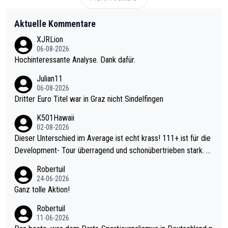
Aktuelle Kommentare
XJRLion
06-08-2026
Hochinteressante Analyse. Dank dafür.
Julian11
06-08-2026
Dritter Euro Titel war in Graz nicht Sindelfingen
K501Hawaii
02-08-2026
Dieser Unterschied im Average ist echt krass! 111+ ist für die
Development- Tour überragend und schonübertrieben stark. U
nter 60 im Ave dagegen eigentlich schon zu schwach - gerade
Robertuil
mal 40+ erst recht. Da gewinnst keinen Blumentopf - ist ja noc
24-06-2026
h krasser wie ein Pokalspiel eines Kreisligisten vs einem Bund
Ganz tolle Aktion!
esligisten.
Robertuil
11-06-2026