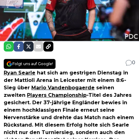
0
Folgt uns auf Google!
Ryan Searle
hat sich am gestrigen Dienstag in
der Mattioli Arena in Leicester mit einem 8:6-
Sieg über
Mario Vandenbogaerde
seinen
zweiten
Players Championship
-Titel des Jahres
gesichert. Der 37-jährige Engländer bewies in
einem hochklassigen Finale erneut seine
Nervenstärke und drehte das Match nach einem
Rückstand. Mit diesem Erfolg holte sich Searle
nicht nur den Turniersieg, sondern auch den