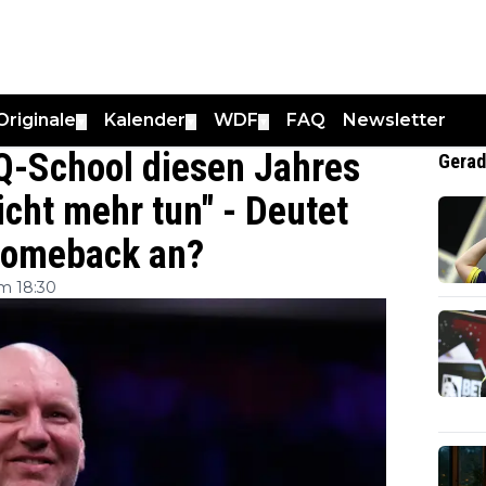
Originale
Kalender
WDF
FAQ
Newsletter
▼
▼
▼
Q-School diesen Jahres
Gerad
icht mehr tun" - Deutet
Comeback an?
m 18:30