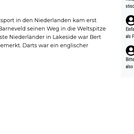
urch
stis
(in 
ten 
als Z
sport in den Niederlanden kam erst
nes 
ttle
Barneveld seinen Weg in die Weltspitze
Einf
vV p
als 
rste Niederländer in Lakeside war Bert
n Ri
emerkt. Darts war ein englischer
ehle
Bitt
also
ung,
werd
aube
sych
d di
e ma
n…