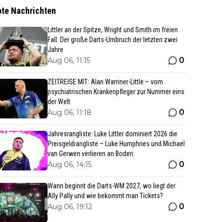
bte Nachrichten
Littler an der Spitze, Wright und Smith im freien
Fall: Der große Darts-Umbruch der letzten zwei
Jahre
0
Aug 06, 11:15
ZEITREISE MIT: Alan Warriner-Little – vom
psychiatrischen Krankenpfleger zur Nummer eins
der Welt
0
Aug 06, 11:18
Jahresrangliste: Luke Littler dominiert 2026 die
Preisgeldrangliste – Luke Humphries und Michael
van Gerwen verlieren an Boden
0
Aug 06, 14:15
Wann beginnt die Darts-WM 2027, wo liegt der
Ally Pally und wie bekommt man Tickets?
0
Aug 06, 19:12