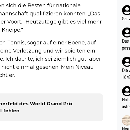
nter 60 im
sich die Besten für nationale
e mal 40+ er
annschaft qualifizieren konnten. „Das
och krasser wie ein Po
Ganz
er Voort. „Heutzutage gibt es viel mehr
ndes
 Kneipe."
Das 
h Tennis, sogar auf einer Ebene, auf
pass
e eine Verletzung und wir spielten ein
te. Ich dachte, ich sei ziemlich gut, aber
ll nicht einmal gesehen. Mein Niveau
Die 
cht er.
16/8? Die Jugendspiele waren letztes Jah
zwei
l. Allerdings ist Mitchell Lawrie als Nummer 1 der Welt eh quali
fizi
Hallo, warum gibt es keinen Hinweis, dass di
erfeld des World Grand Prix
eisters erst
aste
l fehlen
s Ja
rtik
d wo
etzt
Nee,