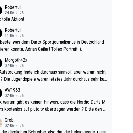
 Ave dagegen eigentlich schon zu schwach - gerad
Robertuil
st recht. Da gewinnst keinen Blumentopf - ist ja n
24-06-2026
kalspiel eines Kreisligisten vs einem Bu
 tolle Aktion!
ligisten.
Robertuil
11-06-2026
beste, was dem Darts-Sportjournalismus in Deutschland
ieren konnte, Adrian Geiler! Tolles Portrait :).
Morgoth42x
07-06-2026
Aufstockung finde ich durchaus sinnvoll, aber warum nicht
r durchaus sehr kur
lig und besser anzuschauen, als manch Erwachsenenspie
AW1963
02-06-2026
ert. Somit ändert die automatische Qualifikation des Weltm
e Nordic Darts M
mal nichts. Ich denke sie wollen damit für nächste
rs kostenlos auf pluto.tv übertragen werden ? Bitte den A
hr vorsorgen, denn da ist er alt genug für die PDC und wir
el aktualisieren, danke!
Grobi
hl wenig WDF Turniere spielen. Dies war bei Archie Self l
02-06-2026
es Jahr der Fall. Er musste als amtierender Weltmeister d
 die dämlichen Schreiber, also die, die beleidigende, rassi