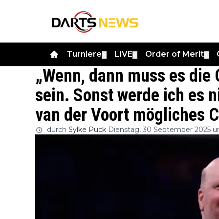
Turniere
LIVE
Order of Merit
▼
▼
▼
„Wenn, dann muss es die 
sein. Sonst werde ich es n
van der Voort mögliches 
durch
Sylke Puck
Dienstag, 30 September 2025 u