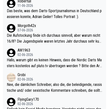
Robertuil
11-06-2026
Das beste, was dem Darts-Sportjournalismus in Deutschland p
assieren konnte, Adrian Geiler! Tolles Portrait :).
Morgoth42x
07-06-2026
Die Aufstockung finde ich durchaus sinnvoll, aber warum nicht
16/8? Die Jugendspiele waren letztes Jahr durchaus sehr kurz
weilig und besser anzuschauen, als manch Erwachsenenspiel.
AW1963
Allerdings ist Mitchell Lawrie als Nummer 1 der Welt eh qualifi
02-06-2026
ziert. Somit ändert die automatische Qualifikation des Weltmei
Hallo, warum gibt es keinen Hinweis, dass die Nordic Darts Ma
sters erstmal nichts. Ich denke sie wollen damit für nächstes J
sters kostenlos auf pluto.tv übertragen werden ? Bitte den Arti
ahr vorsorgen, denn da ist er alt genug für die PDC und wird w
kel aktualisieren, danke!
Grobi
ohl wenig WDF Turniere spielen. Dies war bei Archie Self letzt
02-06-2026
es Jahr der Fall. Er musste als amtierender Weltmeister durch
Nee, die dämlichen Schreiber, also die, die beleidigende, rassis
den Qualifier und ich glaube kaum, dass Mitchel sich das (in Ve
tische und/ oder sexistische Kommentare schreiben, die sollte
gas) antun würde, wenn er doch eigentlich die PDC-WM als Zi
n das einfach mal bleiben lassen. Sollten besser mal ihr eigene
FlyingGary170
el hat.
s Leben in den Griff kriegen. Nur eins wundert mich: Luke Little
02-06-2026
r war doch neulich erst derjenige, der über Social Media GvV p