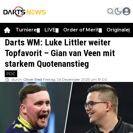
Turniere
LIVE
Order of Merit
Originale
▼
▼
▼
▼
Darts WM: Luke Littler weiter
Topfavorit – Gian van Veen mit
starkem Quotenanstieg
PDC
durch
Oliver Ried
Freitag, 26 Dezember 2025 um 19:00