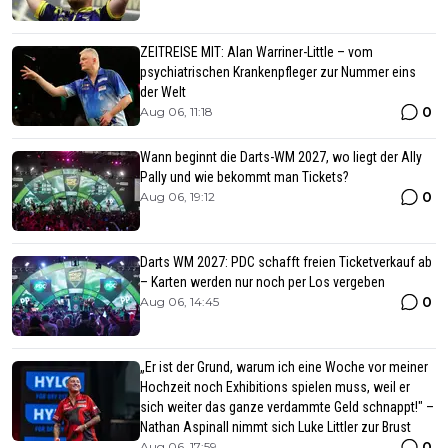
ZEITREISE MIT: Alan Warriner-Little – vom
psychiatrischen Krankenpfleger zur Nummer eins
der Welt
0
Aug 06, 11:18
Wann beginnt die Darts-WM 2027, wo liegt der Ally
Pally und wie bekommt man Tickets?
0
Aug 06, 19:12
Darts WM 2027: PDC schafft freien Ticketverkauf ab
– Karten werden nur noch per Los vergeben
0
Aug 06, 14:45
„Er ist der Grund, warum ich eine Woche vor meiner
Hochzeit noch Exhibitions spielen muss, weil er
sich weiter das ganze verdammte Geld schnappt!" –
Nathan Aspinall nimmt sich Luke Littler zur Brust
0
Aug 06, 17:59