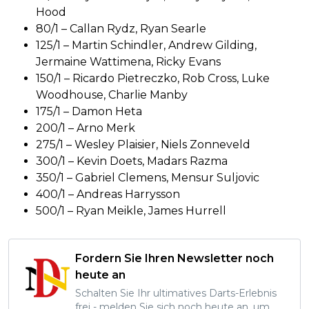
Hood
80/1 – Callan Rydz, Ryan Searle
125/1 – Martin Schindler, Andrew Gilding,
Jermaine Wattimena, Ricky Evans
150/1 – Ricardo Pietreczko, Rob Cross, Luke
Woodhouse, Charlie Manby
175/1 – Damon Heta
200/1 – Arno Merk
275/1 – Wesley Plaisier, Niels Zonneveld
300/1 – Kevin Doets, Madars Razma
350/1 – Gabriel Clemens, Mensur Suljovic
400/1 – Andreas Harrysson
500/1 – Ryan Meikle, James Hurrell
Fordern Sie Ihren Newsletter noch
heute an
Schalten Sie Ihr ultimatives Darts-Erlebnis
frei - melden Sie sich noch heute an, um