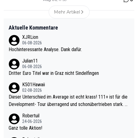
Mehr Artikel
Aktuelle Kommentare
XJRLion
06-08-2026
Hochinteressante Analyse. Dank dafür.
Julian11
06-08-2026
Dritter Euro Titel war in Graz nicht Sindelfingen
K501Hawaii
02-08-2026
Dieser Unterschied im Average ist echt krass! 111+ ist für die
Development- Tour überragend und schonübertrieben stark. U
nter 60 im Ave dagegen eigentlich schon zu schwach - gerade
Robertuil
mal 40+ erst recht. Da gewinnst keinen Blumentopf - ist ja noc
24-06-2026
h krasser wie ein Pokalspiel eines Kreisligisten vs einem Bund
Ganz tolle Aktion!
esligisten.