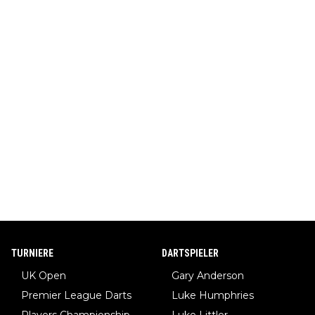
TURNIERE
DARTSPIELER
UK Open
Gary Anderson
Premier League Darts
Luke Humphries
Players Championship
Luke Littler