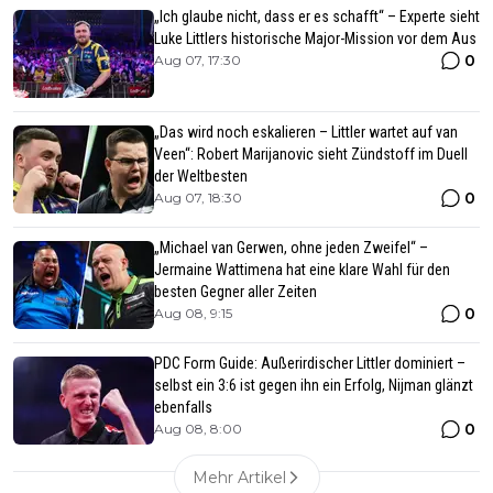
„Ich glaube nicht, dass er es schafft“ – Experte sieht
Luke Littlers historische Major-Mission vor dem Aus
0
Aug 07, 17:30
„Das wird noch eskalieren – Littler wartet auf van
Veen“: Robert Marijanovic sieht Zündstoff im Duell
der Weltbesten
0
Aug 07, 18:30
„Michael van Gerwen, ohne jeden Zweifel“ –
Jermaine Wattimena hat eine klare Wahl für den
besten Gegner aller Zeiten
0
Aug 08, 9:15
PDC Form Guide: Außerirdischer Littler dominiert –
selbst ein 3:6 ist gegen ihn ein Erfolg, Nijman glänzt
ebenfalls
0
Aug 08, 8:00
Mehr Artikel