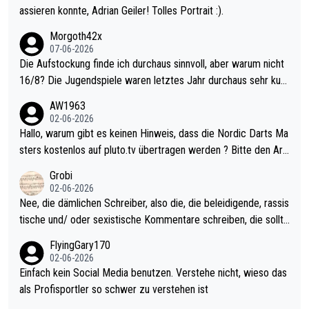
assieren konnte, Adrian Geiler! Tolles Portrait :).
Morgoth42x
07-06-2026
Die Aufstockung finde ich durchaus sinnvoll, aber warum nicht
16/8? Die Jugendspiele waren letztes Jahr durchaus sehr kurz
weilig und besser anzuschauen, als manch Erwachsenenspiel.
AW1963
Allerdings ist Mitchell Lawrie als Nummer 1 der Welt eh qualifi
02-06-2026
ziert. Somit ändert die automatische Qualifikation des Weltmei
Hallo, warum gibt es keinen Hinweis, dass die Nordic Darts Ma
sters erstmal nichts. Ich denke sie wollen damit für nächstes J
sters kostenlos auf pluto.tv übertragen werden ? Bitte den Arti
ahr vorsorgen, denn da ist er alt genug für die PDC und wird w
kel aktualisieren, danke!
Grobi
ohl wenig WDF Turniere spielen. Dies war bei Archie Self letzt
02-06-2026
es Jahr der Fall. Er musste als amtierender Weltmeister durch
Nee, die dämlichen Schreiber, also die, die beleidigende, rassis
den Qualifier und ich glaube kaum, dass Mitchel sich das (in Ve
tische und/ oder sexistische Kommentare schreiben, die sollte
gas) antun würde, wenn er doch eigentlich die PDC-WM als Zi
n das einfach mal bleiben lassen. Sollten besser mal ihr eigene
FlyingGary170
el hat.
s Leben in den Griff kriegen. Nur eins wundert mich: Luke Little
02-06-2026
r war doch neulich erst derjenige, der über Social Media GvV p
Einfach kein Social Media benutzen. Verstehe nicht, wieso das
rovoziert hat. Und Littlers Mutter schießt öfters mal gegen Ric
als Profisportler so schwer zu verstehen ist
ardo Pietreczko auf Social Media. Hmmmm. Finde den Fehler!