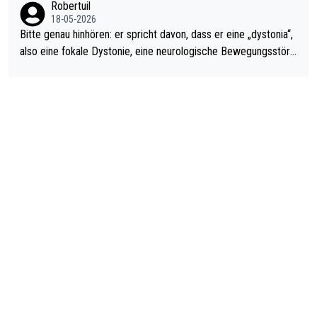
Robertuil
18-05-2026
Bitte genau hinhören: er spricht davon, dass er eine „dystonia“,
also eine fokale Dystonie, eine neurologische Bewegungsstöru
ng, bei der unkontrolliert Bewegungen und Krämpfe erzeugt w
erden, im Arm hat. Und, dass Medikamente ihm helfen! Ich glau
be immer noch, dass sehr viele der Dartits-Fälle fälschlich psy
chologisiert werden und eigentlich fokale Dystonien sind. Und
diese könnten teils wirksam behandelt werden! Dafür müsste
man nur zum Neurologen und nicht zum Mentaltrainer gehen…