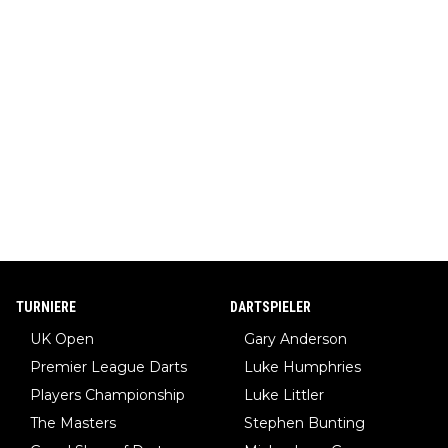
TURNIERE
DARTSPIELER
UK Open
Gary Anderson
Premier League Darts
Luke Humphries
Players Championship
Luke Littler
The Masters
Stephen Bunting