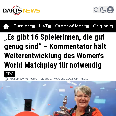
Turniere
LIVE
Order of Merit
Originale
▼
▼
▼
▼
„Es gibt 16 Spielerinnen, die gut
genug sind“ – Kommentator hält
Weiterentwicklung des Women's
World Matchplay für notwendig
PDC
durch
Sylke Puck
Freitag, 01 August 2025 um 18:30