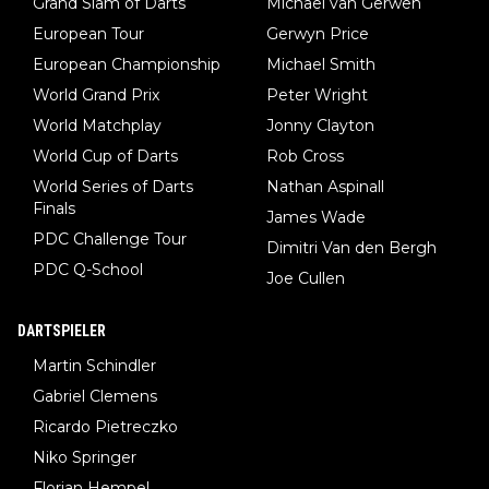
Grand Slam of Darts
Michael van Gerwen
European Tour
Gerwyn Price
European Championship
Michael Smith
World Grand Prix
Peter Wright
World Matchplay
Jonny Clayton
World Cup of Darts
Rob Cross
World Series of Darts
Nathan Aspinall
Finals
James Wade
PDC Challenge Tour
Dimitri Van den Bergh
PDC Q-School
Joe Cullen
DARTSPIELER
Martin Schindler
Gabriel Clemens
Ricardo Pietreczko
Niko Springer
Florian Hempel