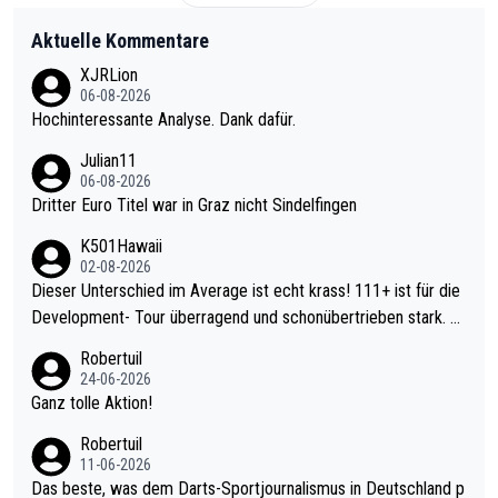
Aktuelle Kommentare
XJRLion
06-08-2026
Hochinteressante Analyse. Dank dafür.
Julian11
06-08-2026
Dritter Euro Titel war in Graz nicht Sindelfingen
K501Hawaii
02-08-2026
Dieser Unterschied im Average ist echt krass! 111+ ist für die
Development- Tour überragend und schonübertrieben stark. U
nter 60 im Ave dagegen eigentlich schon zu schwach - gerade
Robertuil
mal 40+ erst recht. Da gewinnst keinen Blumentopf - ist ja noc
24-06-2026
h krasser wie ein Pokalspiel eines Kreisligisten vs einem Bund
Ganz tolle Aktion!
esligisten.
Robertuil
11-06-2026
Das beste, was dem Darts-Sportjournalismus in Deutschland p