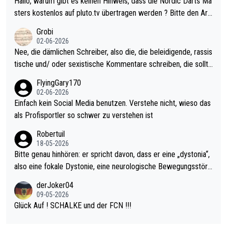
Hallo, warum gibt es keinen Hinweis, dass die Nordic Darts Ma
sters erstmal nichts. Ich denke sie wollen damit für nächstes J
sters kostenlos auf pluto.tv übertragen werden ? Bitte den Arti
ahr vorsorgen, denn da ist er alt genug für die PDC und wird w
kel aktualisieren, danke!
Grobi
ohl wenig WDF Turniere spielen. Dies war bei Archie Self letzt
02-06-2026
es Jahr der Fall. Er musste als amtierender Weltmeister durch
Nee, die dämlichen Schreiber, also die, die beleidigende, rassis
den Qualifier und ich glaube kaum, dass Mitchel sich das (in Ve
tische und/ oder sexistische Kommentare schreiben, die sollte
gas) antun würde, wenn er doch eigentlich die PDC-WM als Zi
n das einfach mal bleiben lassen. Sollten besser mal ihr eigene
FlyingGary170
el hat.
s Leben in den Griff kriegen. Nur eins wundert mich: Luke Little
02-06-2026
r war doch neulich erst derjenige, der über Social Media GvV p
Einfach kein Social Media benutzen. Verstehe nicht, wieso das
rovoziert hat. Und Littlers Mutter schießt öfters mal gegen Ric
als Profisportler so schwer zu verstehen ist
ardo Pietreczko auf Social Media. Hmmmm. Finde den Fehler!
Robertuil
18-05-2026
Bitte genau hinhören: er spricht davon, dass er eine „dystonia“,
also eine fokale Dystonie, eine neurologische Bewegungsstöru
ng, bei der unkontrolliert Bewegungen und Krämpfe erzeugt w
derJoker04
erden, im Arm hat. Und, dass Medikamente ihm helfen! Ich glau
09-05-2026
be immer noch, dass sehr viele der Dartits-Fälle fälschlich psy
Glück Auf ! SCHALKE und der FCN !!!
chologisiert werden und eigentlich fokale Dystonien sind. Und