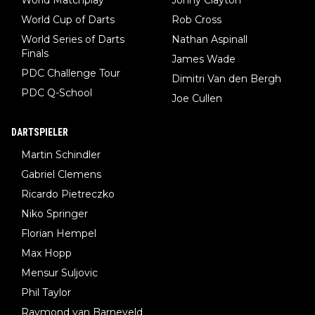
World Cup of Darts
Rob Cross
World Series of Darts
Nathan Aspinall
Finals
James Wade
PDC Challenge Tour
Dimitri Van den Bergh
PDC Q-School
Joe Cullen
DARTSPIELER
Martin Schindler
Gabriel Clemens
Ricardo Pietreczko
Niko Springer
Florian Hempel
Max Hopp
Mensur Suljovic
Phil Taylor
Raymond van Barneveld