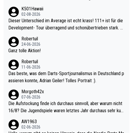
K501Hawaii
02-08-2026
Dieser Unterschied im Average ist echt krass! 111+ ist für die
Development- Tour überragend und schonübertrieben stark. U
nter 60 im Ave dagegen eigentlich schon zu schwach - gerade
Robertuil
mal 40+ erst recht. Da gewinnst keinen Blumentopf - ist ja noc
24-06-2026
h krasser wie ein Pokalspiel eines Kreisligisten vs einem Bund
Ganz tolle Aktion!
esligisten.
Robertuil
11-06-2026
Das beste, was dem Darts-Sportjournalismus in Deutschland p
assieren konnte, Adrian Geiler! Tolles Portrait :).
Morgoth42x
07-06-2026
Die Aufstockung finde ich durchaus sinnvoll, aber warum nicht
16/8? Die Jugendspiele waren letztes Jahr durchaus sehr kurz
weilig und besser anzuschauen, als manch Erwachsenenspiel.
AW1963
Allerdings ist Mitchell Lawrie als Nummer 1 der Welt eh qualifi
02-06-2026
ziert. Somit ändert die automatische Qualifikation des Weltmei