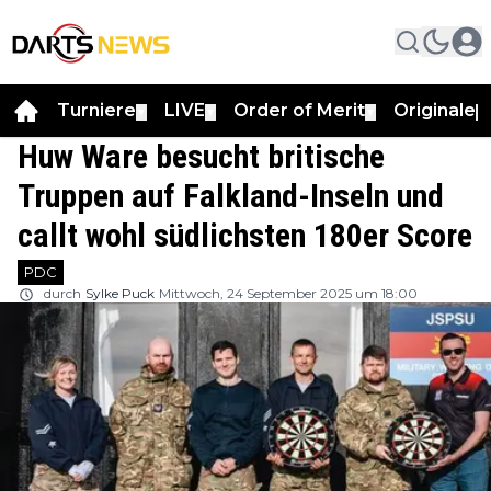
Turniere
LIVE
Order of Merit
Originale
▼
▼
▼
▼
Huw Ware besucht britische
Truppen auf Falkland-Inseln und
callt wohl südlichsten 180er Score
PDC
durch
Sylke Puck
Mittwoch, 24 September 2025 um 18:00