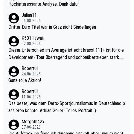
Hochinteressante Analyse. Dank dafür.
Julian11
06-08-2026
Dritter Euro Titel war in Graz nicht Sindelfingen
K501Hawaii
02-08-2026
Dieser Unterschied im Average ist echt krass! 111+ ist für die
Development- Tour überragend und schonübertrieben stark. U
nter 60 im Ave dagegen eigentlich schon zu schwach - gerade
Robertuil
mal 40+ erst recht. Da gewinnst keinen Blumentopf - ist ja noc
24-06-2026
h krasser wie ein Pokalspiel eines Kreisligisten vs einem Bund
Ganz tolle Aktion!
esligisten.
Robertuil
11-06-2026
Das beste, was dem Darts-Sportjournalismus in Deutschland p
assieren konnte, Adrian Geiler! Tolles Portrait :).
Morgoth42x
07-06-2026
Die Aufstockung finde ich durchaus sinnvoll, aber warum nicht