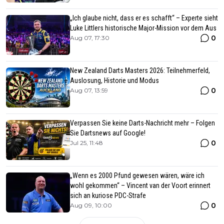
„Ich glaube nicht, dass er es schafft“ – Experte sieht
Luke Littlers historische Major-Mission vor dem Aus
0
Aug 07, 17:30
New Zealand Darts Masters 2026: Teilnehmerfeld,
Auslosung, Historie und Modus
0
Aug 07, 13:59
Verpassen Sie keine Darts-Nachricht mehr – Folgen
Sie Dartsnews auf Google!
0
Jul 25, 11:48
„Wenn es 2000 Pfund gewesen wären, wäre ich
wohl gekommen“ – Vincent van der Voort erinnert
sich an kuriose PDC-Strafe
0
Aug 09, 10:00