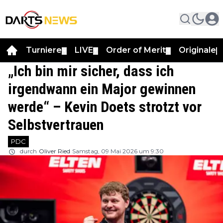
Turniere
LIVE
Order of Merit
Originale
▼
▼
▼
▼
„Ich bin mir sicher, dass ich
irgendwann ein Major gewinnen
werde“ – Kevin Doets strotzt vor
Selbstvertrauen
PDC
durch
Oliver Ried
Samstag, 09 Mai 2026 um 9:30