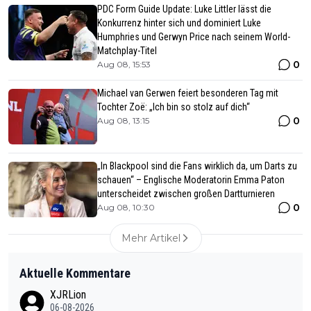
PDC Form Guide Update: Luke Littler lässt die
Konkurrenz hinter sich und dominiert Luke
Humphries und Gerwyn Price nach seinem World-
Matchplay-Titel
0
Aug 08, 15:53
Michael van Gerwen feiert besonderen Tag mit
Tochter Zoë: „Ich bin so stolz auf dich“
0
Aug 08, 13:15
„In Blackpool sind die Fans wirklich da, um Darts zu
schauen“ – Englische Moderatorin Emma Paton
unterscheidet zwischen großen Dartturnieren
0
Aug 08, 10:30
Mehr Artikel
Aktuelle Kommentare
XJRLion
06-08-2026