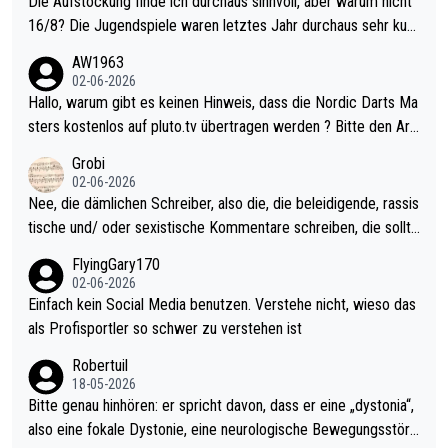
Die Aufstockung finde ich durchaus sinnvoll, aber warum nicht
16/8? Die Jugendspiele waren letztes Jahr durchaus sehr kurz
weilig und besser anzuschauen, als manch Erwachsenenspiel.
AW1963
Allerdings ist Mitchell Lawrie als Nummer 1 der Welt eh qualifi
02-06-2026
ziert. Somit ändert die automatische Qualifikation des Weltmei
Hallo, warum gibt es keinen Hinweis, dass die Nordic Darts Ma
sters erstmal nichts. Ich denke sie wollen damit für nächstes J
sters kostenlos auf pluto.tv übertragen werden ? Bitte den Arti
ahr vorsorgen, denn da ist er alt genug für die PDC und wird w
kel aktualisieren, danke!
Grobi
ohl wenig WDF Turniere spielen. Dies war bei Archie Self letzt
02-06-2026
es Jahr der Fall. Er musste als amtierender Weltmeister durch
Nee, die dämlichen Schreiber, also die, die beleidigende, rassis
den Qualifier und ich glaube kaum, dass Mitchel sich das (in Ve
tische und/ oder sexistische Kommentare schreiben, die sollte
gas) antun würde, wenn er doch eigentlich die PDC-WM als Zi
n das einfach mal bleiben lassen. Sollten besser mal ihr eigene
FlyingGary170
el hat.
s Leben in den Griff kriegen. Nur eins wundert mich: Luke Little
02-06-2026
r war doch neulich erst derjenige, der über Social Media GvV p
Einfach kein Social Media benutzen. Verstehe nicht, wieso das
rovoziert hat. Und Littlers Mutter schießt öfters mal gegen Ric
als Profisportler so schwer zu verstehen ist
ardo Pietreczko auf Social Media. Hmmmm. Finde den Fehler!
Robertuil
18-05-2026
Bitte genau hinhören: er spricht davon, dass er eine „dystonia“,
also eine fokale Dystonie, eine neurologische Bewegungsstöru