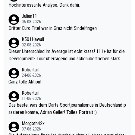
Hochinteressante Analyse. Dank dafür.
Julian11
06-08-2026
Dritter Euro Titel war in Graz nicht Sindelfingen
K501Hawaii
02-08-2026
Dieser Unterschied im Average ist echt krass! 111+ ist für die
Development- Tour überragend und schonübertrieben stark. U
nter 60 im Ave dagegen eigentlich schon zu schwach - gerade
Robertuil
mal 40+ erst recht. Da gewinnst keinen Blumentopf - ist ja noc
24-06-2026
h krasser wie ein Pokalspiel eines Kreisligisten vs einem Bund
Ganz tolle Aktion!
esligisten.
Robertuil
11-06-2026
Das beste, was dem Darts-Sportjournalismus in Deutschland p
assieren konnte, Adrian Geiler! Tolles Portrait :).
Morgoth42x
07-06-2026