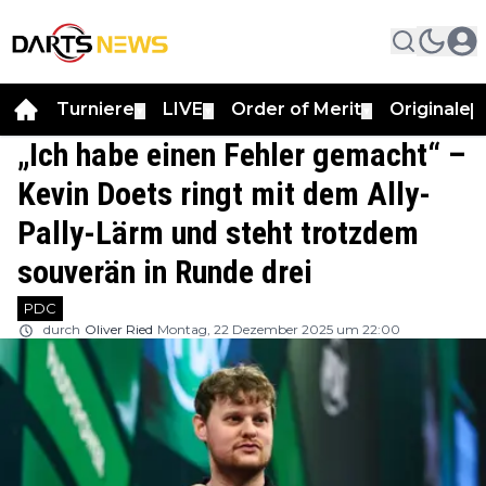
Turniere
LIVE
Order of Merit
Originale
▼
▼
▼
▼
„Ich habe einen Fehler gemacht“ –
Kevin Doets ringt mit dem Ally-
Pally-Lärm und steht trotzdem
souverän in Runde drei
PDC
durch
Oliver Ried
Montag, 22 Dezember 2025 um 22:00