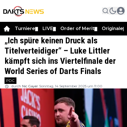
Turniere
LIVE
Order of Merit
Originale
▼
▼
▼
▼
„Ich spüre keinen Druck als
Titelverteidiger“ – Luke Littler
kämpft sich ins Viertelfinale der
World Series of Darts Finals
PDC
durch
Nic Gayer
Sonntag, 14 September 2025 um 11:00