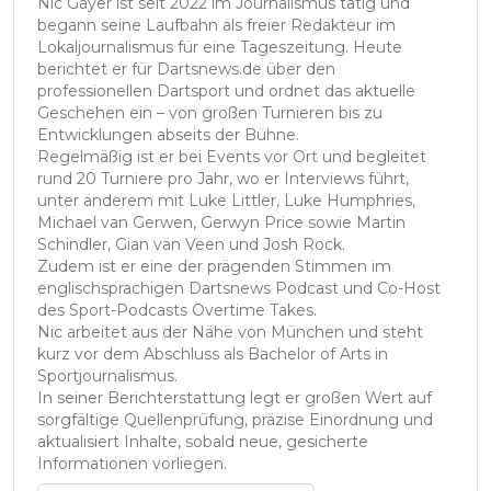
Nic Gayer ist seit 2022 im Journalismus tätig und
begann seine Laufbahn als freier Redakteur im
Lokaljournalismus für eine Tageszeitung. Heute
berichtet er für Dartsnews.de über den
professionellen Dartsport und ordnet das aktuelle
Geschehen ein – von großen Turnieren bis zu
Entwicklungen abseits der Bühne.
Regelmäßig ist er bei Events vor Ort und begleitet
rund 20 Turniere pro Jahr, wo er Interviews führt,
unter anderem mit Luke Littler, Luke Humphries,
Michael van Gerwen, Gerwyn Price sowie Martin
Schindler, Gian van Veen und Josh Rock.
Zudem ist er eine der prägenden Stimmen im
englischsprachigen Dartsnews Podcast und Co-Host
des Sport-Podcasts Overtime Takes.
Nic arbeitet aus der Nähe von München und steht
kurz vor dem Abschluss als Bachelor of Arts in
Sportjournalismus.
In seiner Berichterstattung legt er großen Wert auf
sorgfältige Quellenprüfung, präzise Einordnung und
aktualisiert Inhalte, sobald neue, gesicherte
Informationen vorliegen.