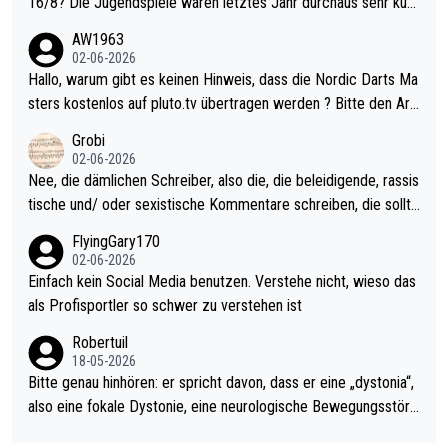
16/8? Die Jugendspiele waren letztes Jahr durchaus sehr kurz
weilig und besser anzuschauen, als manch Erwachsenenspiel.
AW1963
Allerdings ist Mitchell Lawrie als Nummer 1 der Welt eh qualifi
02-06-2026
ziert. Somit ändert die automatische Qualifikation des Weltmei
Hallo, warum gibt es keinen Hinweis, dass die Nordic Darts Ma
sters erstmal nichts. Ich denke sie wollen damit für nächstes J
sters kostenlos auf pluto.tv übertragen werden ? Bitte den Arti
ahr vorsorgen, denn da ist er alt genug für die PDC und wird w
kel aktualisieren, danke!
Grobi
ohl wenig WDF Turniere spielen. Dies war bei Archie Self letzt
02-06-2026
es Jahr der Fall. Er musste als amtierender Weltmeister durch
Nee, die dämlichen Schreiber, also die, die beleidigende, rassis
den Qualifier und ich glaube kaum, dass Mitchel sich das (in Ve
tische und/ oder sexistische Kommentare schreiben, die sollte
gas) antun würde, wenn er doch eigentlich die PDC-WM als Zi
n das einfach mal bleiben lassen. Sollten besser mal ihr eigene
FlyingGary170
el hat.
s Leben in den Griff kriegen. Nur eins wundert mich: Luke Little
02-06-2026
r war doch neulich erst derjenige, der über Social Media GvV p
Einfach kein Social Media benutzen. Verstehe nicht, wieso das
rovoziert hat. Und Littlers Mutter schießt öfters mal gegen Ric
als Profisportler so schwer zu verstehen ist
ardo Pietreczko auf Social Media. Hmmmm. Finde den Fehler!
Robertuil
18-05-2026
Bitte genau hinhören: er spricht davon, dass er eine „dystonia“,
also eine fokale Dystonie, eine neurologische Bewegungsstöru
ng, bei der unkontrolliert Bewegungen und Krämpfe erzeugt w