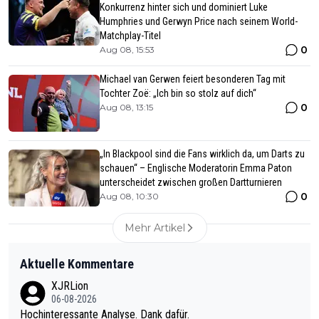
Konkurrenz hinter sich und dominiert Luke
Humphries und Gerwyn Price nach seinem World-
Matchplay-Titel
0
Aug 08, 15:53
Michael van Gerwen feiert besonderen Tag mit
Tochter Zoë: „Ich bin so stolz auf dich“
0
Aug 08, 13:15
„In Blackpool sind die Fans wirklich da, um Darts zu
schauen“ – Englische Moderatorin Emma Paton
unterscheidet zwischen großen Dartturnieren
0
Aug 08, 10:30
Mehr Artikel
Aktuelle Kommentare
XJRLion
06-08-2026
Hochinteressante Analyse. Dank dafür.