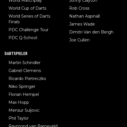
World Matchplay
Jonny Clayton
World Cup of Darts
Rob Cross
World Series of Darts
Nathan Aspinall
Finals
James Wade
PDC Challenge Tour
Dimitri Van den Bergh
PDC Q-School
Joe Cullen
DARTSPIELER
Martin Schindler
Gabriel Clemens
Ricardo Pietreczko
Niko Springer
Florian Hempel
Max Hopp
Mensur Suljovic
Phil Taylor
Raymond van Barneveld