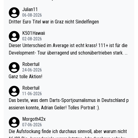
Julian11
06-08-2026
Dritter Euro Titel war in Graz nicht Sindelfingen
K501Hawaii
02-08-2026
Dieser Unterschied im Average ist echt krass! 111+ ist für die
Development- Tour überragend und schonübertrieben stark. U
nter 60 im Ave dagegen eigentlich schon zu schwach - gerade
Robertuil
mal 40+ erst recht. Da gewinnst keinen Blumentopf - ist ja noc
24-06-2026
h krasser wie ein Pokalspiel eines Kreisligisten vs einem Bund
Ganz tolle Aktion!
esligisten.
Robertuil
11-06-2026
Das beste, was dem Darts-Sportjournalismus in Deutschland p
assieren konnte, Adrian Geiler! Tolles Portrait :).
Morgoth42x
07-06-2026
Die Aufstockung finde ich durchaus sinnvoll, aber warum nicht