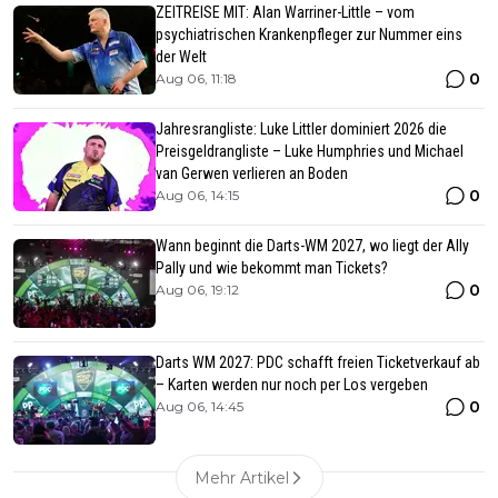
ZEITREISE MIT: Alan Warriner-Little – vom
psychiatrischen Krankenpfleger zur Nummer eins
der Welt
0
Aug 06, 11:18
Jahresrangliste: Luke Littler dominiert 2026 die
Preisgeldrangliste – Luke Humphries und Michael
van Gerwen verlieren an Boden
0
Aug 06, 14:15
Wann beginnt die Darts-WM 2027, wo liegt der Ally
Pally und wie bekommt man Tickets?
0
Aug 06, 19:12
Darts WM 2027: PDC schafft freien Ticketverkauf ab
– Karten werden nur noch per Los vergeben
0
Aug 06, 14:45
Mehr Artikel