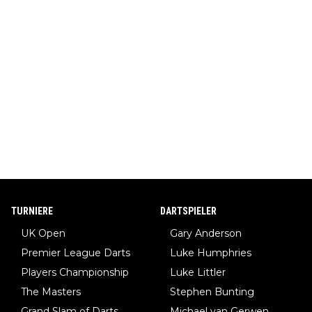
TURNIERE
DARTSPIELER
UK Open
Gary Anderson
Premier League Darts
Luke Humphries
Players Championship
Luke Littler
The Masters
Stephen Bunting
Grand Slam of Darts
Michael van Gerwen