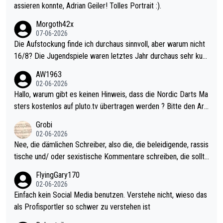
assieren konnte, Adrian Geiler! Tolles Portrait :).
Morgoth42x
07-06-2026
Die Aufstockung finde ich durchaus sinnvoll, aber warum nicht
16/8? Die Jugendspiele waren letztes Jahr durchaus sehr kurz
weilig und besser anzuschauen, als manch Erwachsenenspiel.
AW1963
Allerdings ist Mitchell Lawrie als Nummer 1 der Welt eh qualifi
02-06-2026
ziert. Somit ändert die automatische Qualifikation des Weltmei
Hallo, warum gibt es keinen Hinweis, dass die Nordic Darts Ma
sters erstmal nichts. Ich denke sie wollen damit für nächstes J
sters kostenlos auf pluto.tv übertragen werden ? Bitte den Arti
ahr vorsorgen, denn da ist er alt genug für die PDC und wird w
kel aktualisieren, danke!
Grobi
ohl wenig WDF Turniere spielen. Dies war bei Archie Self letzt
02-06-2026
es Jahr der Fall. Er musste als amtierender Weltmeister durch
Nee, die dämlichen Schreiber, also die, die beleidigende, rassis
den Qualifier und ich glaube kaum, dass Mitchel sich das (in Ve
tische und/ oder sexistische Kommentare schreiben, die sollte
gas) antun würde, wenn er doch eigentlich die PDC-WM als Zi
n das einfach mal bleiben lassen. Sollten besser mal ihr eigene
FlyingGary170
el hat.
s Leben in den Griff kriegen. Nur eins wundert mich: Luke Little
02-06-2026
r war doch neulich erst derjenige, der über Social Media GvV p
Einfach kein Social Media benutzen. Verstehe nicht, wieso das
rovoziert hat. Und Littlers Mutter schießt öfters mal gegen Ric
als Profisportler so schwer zu verstehen ist
ardo Pietreczko auf Social Media. Hmmmm. Finde den Fehler!