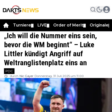
Turniere
LIVE
Order of Merit
Originale
▼
▼
▼
▼
„Ich will die Nummer eins sein,
bevor die WM beginnt“ – Luke
Littler kündigt Angriff auf
Weltranglistenplatz eins an
PDC
durch
Nic Gayer
Donnerstag, 31 Juli 2025 um 11:00