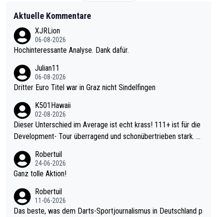
Aktuelle Kommentare
XJRLion
06-08-2026
Hochinteressante Analyse. Dank dafür.
Julian11
06-08-2026
Dritter Euro Titel war in Graz nicht Sindelfingen
K501Hawaii
02-08-2026
Dieser Unterschied im Average ist echt krass! 111+ ist für die
Development- Tour überragend und schonübertrieben stark. U
nter 60 im Ave dagegen eigentlich schon zu schwach - gerade
Robertuil
mal 40+ erst recht. Da gewinnst keinen Blumentopf - ist ja noc
24-06-2026
h krasser wie ein Pokalspiel eines Kreisligisten vs einem Bund
Ganz tolle Aktion!
esligisten.
Robertuil
11-06-2026
Das beste, was dem Darts-Sportjournalismus in Deutschland p