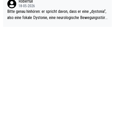
Robertuil
18-05-2026
Bitte genau hinhören: er spricht davon, dass er eine „dystonia“,
also eine fokale Dystonie, eine neurologische Bewegungsstöru
ng, bei der unkontrolliert Bewegungen und Krämpfe erzeugt w
erden, im Arm hat. Und, dass Medikamente ihm helfen! Ich glau
be immer noch, dass sehr viele der Dartits-Fälle fälschlich psy
chologisiert werden und eigentlich fokale Dystonien sind. Und
diese könnten teils wirksam behandelt werden! Dafür müsste
man nur zum Neurologen und nicht zum Mentaltrainer gehen…