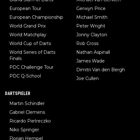
European Tour
Gerwyn Price
European Championship
Michael Smith
World Grand Prix
Peter Wright
World Matchplay
Jonny Clayton
World Cup of Darts
Rob Cross
World Series of Darts
Nathan Aspinall
Finals
James Wade
PDC Challenge Tour
Dimitri Van den Bergh
PDC Q-School
Joe Cullen
DARTSPIELER
Martin Schindler
Gabriel Clemens
Ricardo Pietreczko
Niko Springer
Florian Hempel