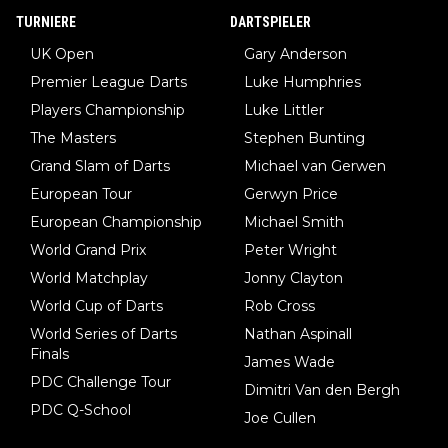
TURNIERE
DARTSPIELER
UK Open
Gary Anderson
Premier League Darts
Luke Humphries
Players Championship
Luke Littler
The Masters
Stephen Bunting
Grand Slam of Darts
Michael van Gerwen
European Tour
Gerwyn Price
European Championship
Michael Smith
World Grand Prix
Peter Wright
World Matchplay
Jonny Clayton
World Cup of Darts
Rob Cross
World Series of Darts
Nathan Aspinall
Finals
James Wade
PDC Challenge Tour
Dimitri Van den Bergh
PDC Q-School
Joe Cullen