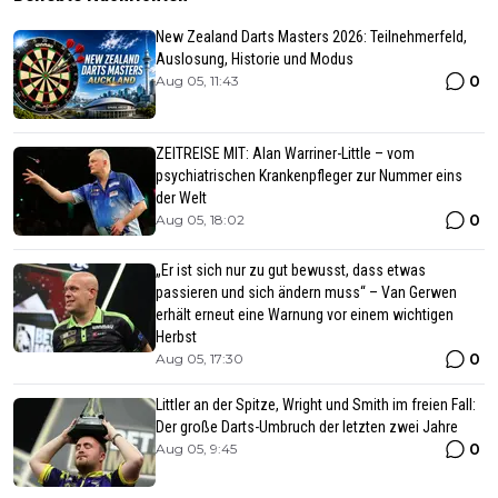
New Zealand Darts Masters 2026: Teilnehmerfeld,
Auslosung, Historie und Modus
0
Aug 05, 11:43
ZEITREISE MIT: Alan Warriner-Little – vom
psychiatrischen Krankenpfleger zur Nummer eins
der Welt
0
Aug 05, 18:02
„Er ist sich nur zu gut bewusst, dass etwas
passieren und sich ändern muss“ – Van Gerwen
erhält erneut eine Warnung vor einem wichtigen
Herbst
0
Aug 05, 17:30
Littler an der Spitze, Wright und Smith im freien Fall:
Der große Darts-Umbruch der letzten zwei Jahre
0
Aug 05, 9:45