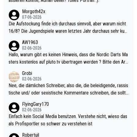
assieren konnte, Adrian Geiler! Tolles Portrait :).
Morgoth42x
07-06-2026
Die Aufstockung finde ich durchaus sinnvoll, aber warum nicht
16/8? Die Jugendspiele waren letztes Jahr durchaus sehr kurz
weilig und besser anzuschauen, als manch Erwachsenenspiel.
AW1963
Allerdings ist Mitchell Lawrie als Nummer 1 der Welt eh qualifi
02-06-2026
ziert. Somit ändert die automatische Qualifikation des Weltmei
Hallo, warum gibt es keinen Hinweis, dass die Nordic Darts Ma
sters erstmal nichts. Ich denke sie wollen damit für nächstes J
sters kostenlos auf pluto.tv übertragen werden ? Bitte den Arti
ahr vorsorgen, denn da ist er alt genug für die PDC und wird w
kel aktualisieren, danke!
Grobi
ohl wenig WDF Turniere spielen. Dies war bei Archie Self letzt
02-06-2026
es Jahr der Fall. Er musste als amtierender Weltmeister durch
Nee, die dämlichen Schreiber, also die, die beleidigende, rassis
den Qualifier und ich glaube kaum, dass Mitchel sich das (in Ve
tische und/ oder sexistische Kommentare schreiben, die sollte
gas) antun würde, wenn er doch eigentlich die PDC-WM als Zi
n das einfach mal bleiben lassen. Sollten besser mal ihr eigene
FlyingGary170
el hat.
s Leben in den Griff kriegen. Nur eins wundert mich: Luke Little
02-06-2026
r war doch neulich erst derjenige, der über Social Media GvV p
Einfach kein Social Media benutzen. Verstehe nicht, wieso das
rovoziert hat. Und Littlers Mutter schießt öfters mal gegen Ric
als Profisportler so schwer zu verstehen ist
ardo Pietreczko auf Social Media. Hmmmm. Finde den Fehler!
Robertuil