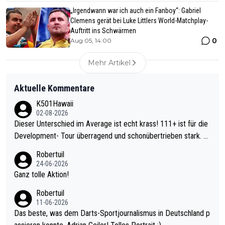
„Irgendwann war ich auch ein Fanboy“: Gabriel
Clemens gerät bei Luke Littlers World-Matchplay-
Auftritt ins Schwärmen
0
Aug 05, 14:00
Mehr Artikel
Aktuelle Kommentare
K501Hawaii
02-08-2026
Dieser Unterschied im Average ist echt krass! 111+ ist für die
Development- Tour überragend und schonübertrieben stark. U
nter 60 im Ave dagegen eigentlich schon zu schwach - gerade
Robertuil
mal 40+ erst recht. Da gewinnst keinen Blumentopf - ist ja noc
24-06-2026
h krasser wie ein Pokalspiel eines Kreisligisten vs einem Bund
Ganz tolle Aktion!
esligisten.
Robertuil
11-06-2026
Das beste, was dem Darts-Sportjournalismus in Deutschland p