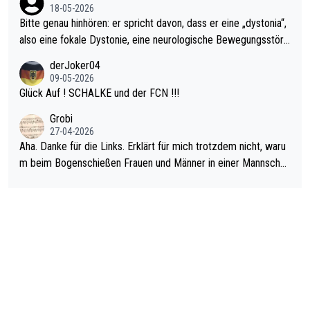
18-05-2026
Bitte genau hinhören: er spricht davon, dass er eine „dystonia“,
also eine fokale Dystonie, eine neurologische Bewegungsstöru
ng, bei der unkontrolliert Bewegungen und Krämpfe erzeugt w
derJoker04
erden, im Arm hat. Und, dass Medikamente ihm helfen! Ich glau
09-05-2026
be immer noch, dass sehr viele der Dartits-Fälle fälschlich psy
Glück Auf ! SCHALKE und der FCN !!!
chologisiert werden und eigentlich fokale Dystonien sind. Und
Grobi
diese könnten teils wirksam behandelt werden! Dafür müsste
27-04-2026
man nur zum Neurologen und nicht zum Mentaltrainer gehen…
Aha. Danke für die Links. Erklärt für mich trotzdem nicht, waru
m beim Bogenschießen Frauen und Männer in einer Mannschaf
t spielen. Und beim Dressurreiten sind ebenfalls Frauen und Mä
nner in einer Mannschaft und das, obwohl hier auch eine Körpe
rlichkeit vorausgesetzt ist. Gilt sogar bei den olympischen Spie
len! Der Podcast "Tops Tops Tops" (Folgen 70 und 72) beschä
ftigt sich ausführlich, sachlich und absolut nachvollziehbar mit
dem Thema.