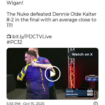
Wigan!

The Nuke defeated Dennie Olde Kalter 
8-2 in the final with an average close to 
111!

📺 
bit.ly/PDCTVLive
#PC32
Watch on X
5:55 PM · Oct 15, 2025