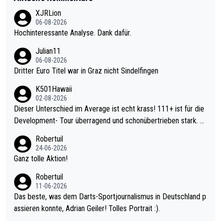
XJRLion
06-08-2026
Hochinteressante Analyse. Dank dafür.
Julian11
06-08-2026
Dritter Euro Titel war in Graz nicht Sindelfingen
K501Hawaii
02-08-2026
Dieser Unterschied im Average ist echt krass! 111+ ist für die
Development- Tour überragend und schonübertrieben stark. U
nter 60 im Ave dagegen eigentlich schon zu schwach - gerade
Robertuil
mal 40+ erst recht. Da gewinnst keinen Blumentopf - ist ja noc
24-06-2026
h krasser wie ein Pokalspiel eines Kreisligisten vs einem Bund
Ganz tolle Aktion!
esligisten.
Robertuil
11-06-2026
Das beste, was dem Darts-Sportjournalismus in Deutschland p
assieren konnte, Adrian Geiler! Tolles Portrait :).