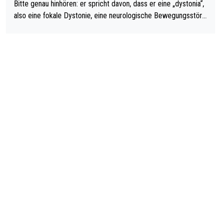
Bitte genau hinhören: er spricht davon, dass er eine „dystonia“,
also eine fokale Dystonie, eine neurologische Bewegungsstöru
ng, bei der unkontrolliert Bewegungen und Krämpfe erzeugt w
erden, im Arm hat. Und, dass Medikamente ihm helfen! Ich glau
be immer noch, dass sehr viele der Dartits-Fälle fälschlich psy
chologisiert werden und eigentlich fokale Dystonien sind. Und
diese könnten teils wirksam behandelt werden! Dafür müsste
man nur zum Neurologen und nicht zum Mentaltrainer gehen…