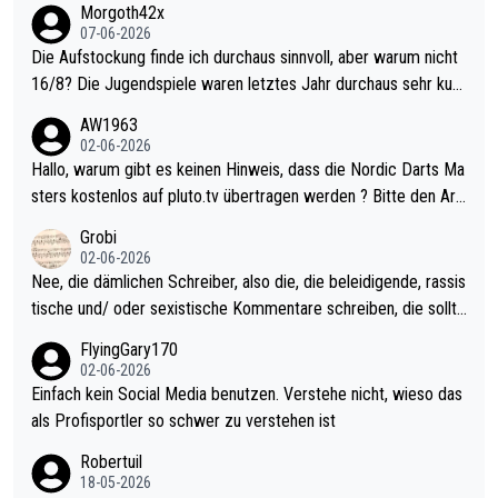
Morgoth42x
07-06-2026
Die Aufstockung finde ich durchaus sinnvoll, aber warum nicht
16/8? Die Jugendspiele waren letztes Jahr durchaus sehr kurz
weilig und besser anzuschauen, als manch Erwachsenenspiel.
AW1963
Allerdings ist Mitchell Lawrie als Nummer 1 der Welt eh qualifi
02-06-2026
ziert. Somit ändert die automatische Qualifikation des Weltmei
Hallo, warum gibt es keinen Hinweis, dass die Nordic Darts Ma
sters erstmal nichts. Ich denke sie wollen damit für nächstes J
sters kostenlos auf pluto.tv übertragen werden ? Bitte den Arti
ahr vorsorgen, denn da ist er alt genug für die PDC und wird w
kel aktualisieren, danke!
Grobi
ohl wenig WDF Turniere spielen. Dies war bei Archie Self letzt
02-06-2026
es Jahr der Fall. Er musste als amtierender Weltmeister durch
Nee, die dämlichen Schreiber, also die, die beleidigende, rassis
den Qualifier und ich glaube kaum, dass Mitchel sich das (in Ve
tische und/ oder sexistische Kommentare schreiben, die sollte
gas) antun würde, wenn er doch eigentlich die PDC-WM als Zi
n das einfach mal bleiben lassen. Sollten besser mal ihr eigene
FlyingGary170
el hat.
s Leben in den Griff kriegen. Nur eins wundert mich: Luke Little
02-06-2026
r war doch neulich erst derjenige, der über Social Media GvV p
Einfach kein Social Media benutzen. Verstehe nicht, wieso das
rovoziert hat. Und Littlers Mutter schießt öfters mal gegen Ric
als Profisportler so schwer zu verstehen ist
ardo Pietreczko auf Social Media. Hmmmm. Finde den Fehler!
Robertuil
18-05-2026