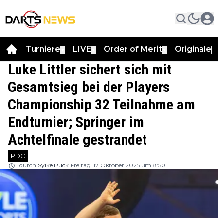
Turniere
LIVE
Order of Merit
Originale
▼
▼
▼
▼
Luke Littler sichert sich mit
Gesamtsieg bei der Players
Championship 32 Teilnahme am
Endturnier; Springer im
Achtelfinale gestrandet
PDC
durch
Sylke Puck
Freitag, 17 Oktober 2025 um 8:50