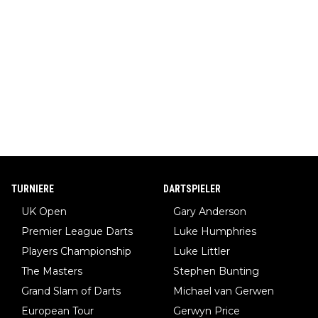
TURNIERE
DARTSPIELER
UK Open
Gary Anderson
Premier League Darts
Luke Humphries
Players Championship
Luke Littler
The Masters
Stephen Bunting
Grand Slam of Darts
Michael van Gerwen
European Tour
Gerwyn Price