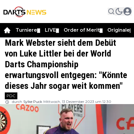
Turniere
LIVE
Order of Merit
Originale
▼
▼
▼
▼
Mark Webster sieht dem Debüt
von Luke Littler bei der World
Darts Championship
erwartungsvoll entgegen: "Könnte
dieses Jahr sogar weit kommen"
PDC
durch
Sylke Puck
Mittwoch, 13 Dezember 2023 um 12:30