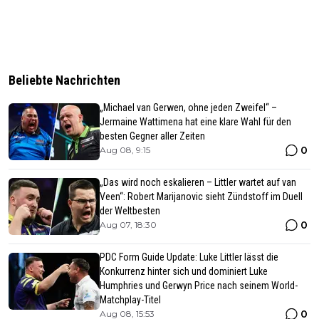
Beliebte Nachrichten
„Michael van Gerwen, ohne jeden Zweifel“ –
Jermaine Wattimena hat eine klare Wahl für den
besten Gegner aller Zeiten
0
Aug 08, 9:15
„Das wird noch eskalieren – Littler wartet auf van
Veen“: Robert Marijanovic sieht Zündstoff im Duell
der Weltbesten
0
Aug 07, 18:30
PDC Form Guide Update: Luke Littler lässt die
Konkurrenz hinter sich und dominiert Luke
Humphries und Gerwyn Price nach seinem World-
Matchplay-Titel
0
Aug 08, 15:53