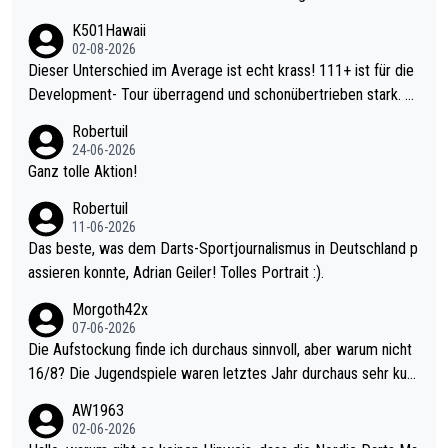
K501Hawaii
02-08-2026
Dieser Unterschied im Average ist echt krass! 111+ ist für die
Development- Tour überragend und schonübertrieben stark. U
nter 60 im Ave dagegen eigentlich schon zu schwach - gerade
Robertuil
mal 40+ erst recht. Da gewinnst keinen Blumentopf - ist ja noc
24-06-2026
h krasser wie ein Pokalspiel eines Kreisligisten vs einem Bund
Ganz tolle Aktion!
esligisten.
Robertuil
11-06-2026
Das beste, was dem Darts-Sportjournalismus in Deutschland p
assieren konnte, Adrian Geiler! Tolles Portrait :).
Morgoth42x
07-06-2026
Die Aufstockung finde ich durchaus sinnvoll, aber warum nicht
16/8? Die Jugendspiele waren letztes Jahr durchaus sehr kurz
weilig und besser anzuschauen, als manch Erwachsenenspiel.
AW1963
Allerdings ist Mitchell Lawrie als Nummer 1 der Welt eh qualifi
02-06-2026
ziert. Somit ändert die automatische Qualifikation des Weltmei