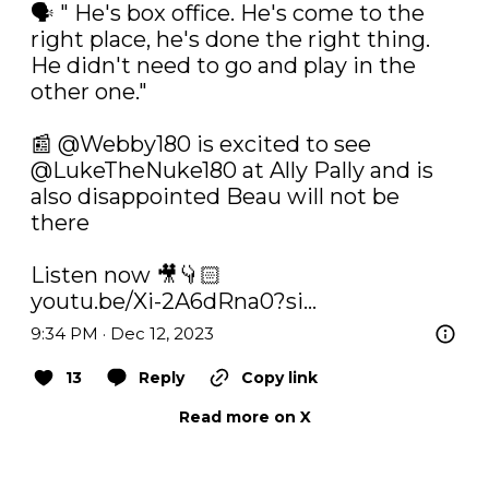
🗣️ " He's box office. He's come to the 
right place, he's done the right thing. 
He didn't need to go and play in the 
other one."

📰 
@Webby180
 is excited to see 
@LukeTheNuke180
 at Ally Pally and is 
also disappointed Beau will not be 
there

youtu.be/Xi-2A6dRna0?si…
9:34 PM · Dec 12, 2023
13
Reply
Copy link
Read more on X