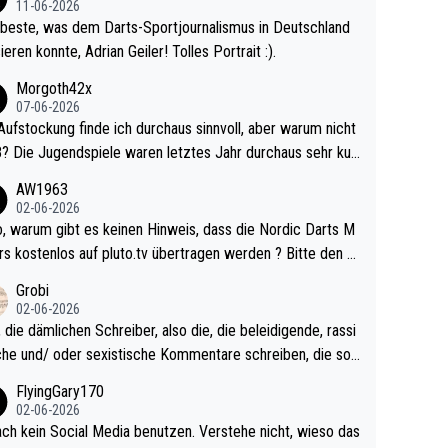
11-06-2026
beste, was dem Darts-Sportjournalismus in Deutschland
ieren konnte, Adrian Geiler! Tolles Portrait :).
Morgoth42x
07-06-2026
Aufstockung finde ich durchaus sinnvoll, aber warum nicht
r durchaus sehr kur
lig und besser anzuschauen, als manch Erwachsenenspie
AW1963
02-06-2026
ert. Somit ändert die automatische Qualifikation des Weltm
e Nordic Darts M
mal nichts. Ich denke sie wollen damit für nächste
rs kostenlos auf pluto.tv übertragen werden ? Bitte den A
hr vorsorgen, denn da ist er alt genug für die PDC und wir
el aktualisieren, danke!
Grobi
hl wenig WDF Turniere spielen. Dies war bei Archie Self l
02-06-2026
es Jahr der Fall. Er musste als amtierender Weltmeister d
 die dämlichen Schreiber, also die, die beleidigende, rassi
 den Qualifier und ich glaube kaum, dass Mitchel sich das
che und/ oder sexistische Kommentare schreiben, die soll
Vegas) antun würde, wenn er doch eigentlich die PDC-WM
das einfach mal bleiben lassen. Sollten besser mal ihr eige
FlyingGary170
iel hat.
Leben in den Griff kriegen. Nur eins wundert mich: Luke Li
02-06-2026
r war doch neulich erst derjenige, der über Social Media G
ach kein Social Media benutzen. Verstehe nicht, wieso das