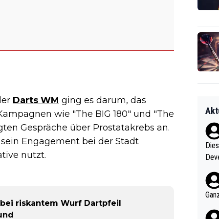
der
Darts WM
ging es darum, das
Akt
 Kampagnen wie "The BIG 180" und "The
ten Gespräche über Prostatakrebs an.
r sein Engagement bei der Stadt
Diese
tive nutzt.
Deve
nter 60 im
e mal 40+ er
och krasser wie ein Po
Ganz
 bei riskantem Wurf Dartpfeil
ndes
Mund