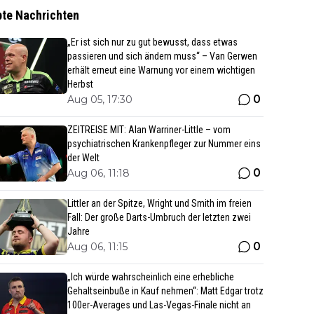
bte Nachrichten
„Er ist sich nur zu gut bewusst, dass etwas
passieren und sich ändern muss“ – Van Gerwen
erhält erneut eine Warnung vor einem wichtigen
Herbst
0
Aug 05, 17:30
ZEITREISE MIT: Alan Warriner-Little – vom
psychiatrischen Krankenpfleger zur Nummer eins
der Welt
0
Aug 06, 11:18
Littler an der Spitze, Wright und Smith im freien
Fall: Der große Darts-Umbruch der letzten zwei
Jahre
0
Aug 06, 11:15
„Ich würde wahrscheinlich eine erhebliche
Gehaltseinbuße in Kauf nehmen“: Matt Edgar trotz
100er-Averages und Las-Vegas-Finale nicht an