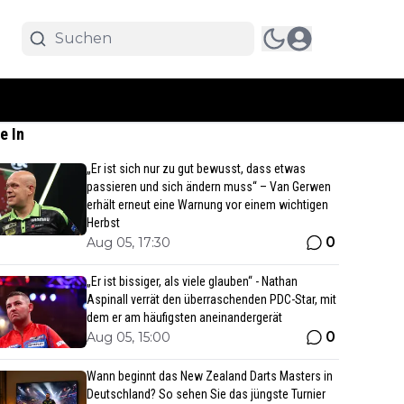
e In
„Er ist sich nur zu gut bewusst, dass etwas
passieren und sich ändern muss“ – Van Gerwen
erhält erneut eine Warnung vor einem wichtigen
Herbst
0
Aug 05, 17:30
„Er ist bissiger, als viele glauben“ - Nathan
Aspinall verrät den überraschenden PDC-Star, mit
dem er am häufigsten aneinandergerät
0
Aug 05, 15:00
Wann beginnt das New Zealand Darts Masters in
Deutschland? So sehen Sie das jüngste Turnier