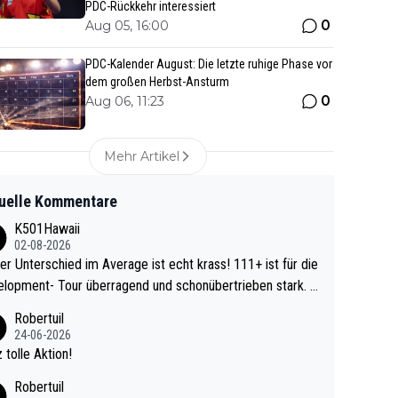
PDC-Rückkehr interessiert
0
Aug 05, 16:00
PDC-Kalender August: Die letzte ruhige Phase vor
dem großen Herbst-Ansturm
0
Aug 06, 11:23
Mehr Artikel
uelle Kommentare
K501Hawaii
02-08-2026
r Unterschied im Average ist echt krass! 111+ ist für die
lopment- Tour überragend und schonübertrieben stark. U
 Ave dagegen eigentlich schon zu schwach - gerad
Robertuil
st recht. Da gewinnst keinen Blumentopf - ist ja n
24-06-2026
kalspiel eines Kreisligisten vs einem Bu
 tolle Aktion!
ligisten.
Robertuil