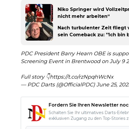
Niko Springer wird Vollzeitp
nicht mehr arbeiten“
Nach turbulenter Zeit flieg
sein Comeback zu: ''Ich bin b
PDC President Barry Hearn OBE is suppor
Screening Event in Brentwood on July 9 2
Full story 👇
https://t.co/rzNpqhWcNx
— PDC Darts (@OfficialPDC)
June 25, 202
Fordern Sie Ihren Newsletter noc
Schalten Sie Ihr ultimatives Darts-Erleb
exklusiven Zugang zu den Top-Stories z