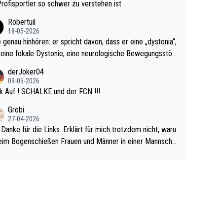
rovoziert hat. Und Littlers Mutter schießt öfters mal gege
Profisportler so schwer zu verstehen ist
cardo Pietreczko auf Social Media. Hmmmm. Finde den F
Robertuil
r!
18-05-2026
e genau hinhören: er spricht davon, dass er eine „dystonia“,
 eine fokale Dystonie, eine neurologische Bewegungsstör
 bei der unkontrolliert Bewegungen und Krämpfe erzeugt
derJoker04
en, im Arm hat. Und, dass Medikamente ihm helfen! Ich gl
09-05-2026
 immer noch, dass sehr viele der Dartits-Fälle fälschlich p
k Auf ! SCHALKE und der FCN !!!
ologisiert werden und eigentlich fokale Dystonien sind. Un
Grobi
ese könnten teils wirksam behandelt werden! Dafür müsst
27-04-2026
n nur zum Neurologen und nicht zum Mentaltrainer gehe
 Danke für die Links. Erklärt für mich trotzdem nicht, waru
im Bogenschießen Frauen und Männer in einer Mannscha
pielen. Und beim Dressurreiten sind ebenfalls Frauen und
er in einer Mannschaft und das, obwohl hier auch eine Kö
lichkeit vorausgesetzt ist. Gilt sogar bei den olympischen
n! Der Podcast "Tops Tops Tops" (Folgen 70 und 72) b
äftigt sich ausführlich, sachlich und absolut nachvollziehb
it dem Thema.