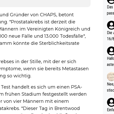
Das 
pass
or und Gründer von CHAPS, betont
g. "Prostatakrebs ist derzeit die
Männern im Vereinigten Königreich und
Die 
.000 neue Fälle und 13.000 Todesfälle",
16/8? Die Jugendspiele waren letztes Jah
ramm könnte die Sterblichkeitsrate
zwei
l. Allerdings ist Mitchell Lawrie als Nummer 1 der Welt eh quali
fizi
Hallo, warum gibt es keinen Hinweis, dass di
bses in der Stille, mit der er sich
eisters erst
aste
t Symptome, wenn sie bereits Metastasen
s Ja
rtik
ng so wichtig.
d wo
etzt
Nee,
est handelt es sich um einen PSA-
urch
stis
m frühen Stadium festgestellt werden
(in 
ten 
als Z
er von vier Männern mit einem
nes 
takrebs. "Dieser Tag in Brentwood
ttle
Einf