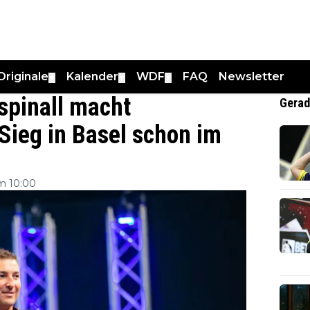
Originale
Kalender
WDF
FAQ
Newsletter
▼
▼
▼
Aspinall macht
Gerad
ieg in Basel schon im
m 10:00