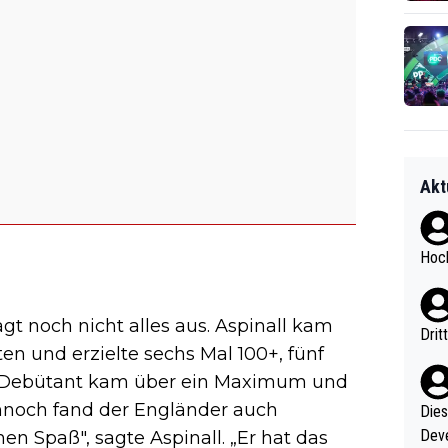
Akt
Hoch
gt noch nicht alles aus. Aspinall kam
Drit
en und erzielte sechs Mal 100+, fünf
he Debütant kam über ein Maximum und
ennoch fand der Engländer auch
Diese
Deve
en Spaß", sagte Aspinall. „Er hat das