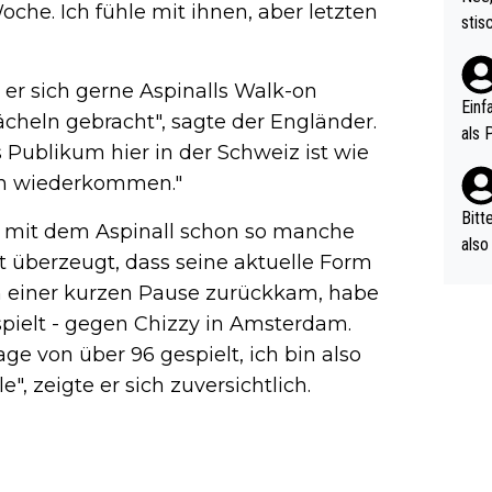
che. Ich fühle mit ihnen, aber letzten
urch
stis
(in 
ten 
als Z
nes 
s er sich gerne Aspinalls Walk-on
ttle
Einf
cheln gebracht", sagte der Engländer.
vV p
als 
 Publikum hier in der Schweiz ist wie
n Ri
ehle
en wiederkommen."
Bitt
, mit dem Aspinall schon so manche
also
t überzeugt, dass seine aktuelle Form
ung,
h einer kurzen Pause zurückkam, habe
werd
espielt - gegen Chizzy in Amsterdam.
aube
sych
e von über 96 gespielt, ich bin also
d di
e", zeigte er sich zuversichtlich.
e ma
n…