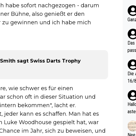
nter 60 im
ich habe sofort nachgezogen - darum
e mal 40+ er
einer Bühne, also genießt er den
och krasser wie ein Po
Ganz
er zu gewinnen und ich habe mich
ndes
Das 
pass
 Smith sagt Swiss Darts Trophy
Die 
16/8? Die Jugendspiele waren letztes Jah
re, wie schwer es für einen
zwei
l. Allerdings ist Mitchell Lawrie als Nummer 1 der Welt eh quali
war schon oft in dieser Situation und
fizi
Hallo, warum gibt es keinen Hinweis, dass di
intern bekommen", lacht er.
eisters erst
aste
t, jeder kann es schaffen. Man hat es
s Ja
rtik
n Luke Woodhouse gespielt hat, war
d wo
 Chance im Jahr, sich zu beweisen, und
etzt
Nee,