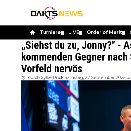
Turniere
LIVE
Order of Merit
▼
▼
▼
„Siehst du zu, Jonny?" - 
kommenden Gegner nach S
Vorfeld nervös
durch
Sylke Puck
Samstag, 27 September 2025 u