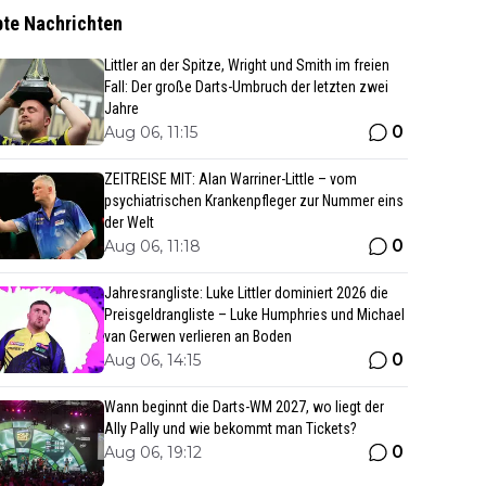
bte Nachrichten
Littler an der Spitze, Wright und Smith im freien
Fall: Der große Darts-Umbruch der letzten zwei
Jahre
0
Aug 06, 11:15
ZEITREISE MIT: Alan Warriner-Little – vom
psychiatrischen Krankenpfleger zur Nummer eins
der Welt
0
Aug 06, 11:18
Jahresrangliste: Luke Littler dominiert 2026 die
Preisgeldrangliste – Luke Humphries und Michael
van Gerwen verlieren an Boden
0
Aug 06, 14:15
Wann beginnt die Darts-WM 2027, wo liegt der
Ally Pally und wie bekommt man Tickets?
0
Aug 06, 19:12