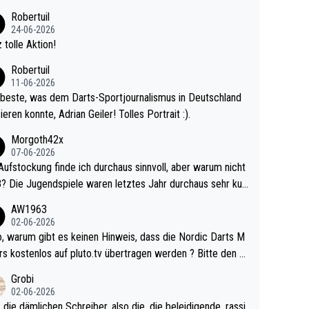
 Ave dagegen eigentlich schon zu schwach - gerad
Robertuil
st recht. Da gewinnst keinen Blumentopf - ist ja n
24-06-2026
kalspiel eines Kreisligisten vs einem Bu
 tolle Aktion!
ligisten.
Robertuil
11-06-2026
beste, was dem Darts-Sportjournalismus in Deutschland
ieren konnte, Adrian Geiler! Tolles Portrait :).
Morgoth42x
07-06-2026
Aufstockung finde ich durchaus sinnvoll, aber warum nicht
r durchaus sehr kur
lig und besser anzuschauen, als manch Erwachsenenspie
AW1963
02-06-2026
ert. Somit ändert die automatische Qualifikation des Weltm
e Nordic Darts M
mal nichts. Ich denke sie wollen damit für nächste
rs kostenlos auf pluto.tv übertragen werden ? Bitte den A
hr vorsorgen, denn da ist er alt genug für die PDC und wir
el aktualisieren, danke!
Grobi
hl wenig WDF Turniere spielen. Dies war bei Archie Self l
02-06-2026
es Jahr der Fall. Er musste als amtierender Weltmeister d
 die dämlichen Schreiber, also die, die beleidigende, rassi