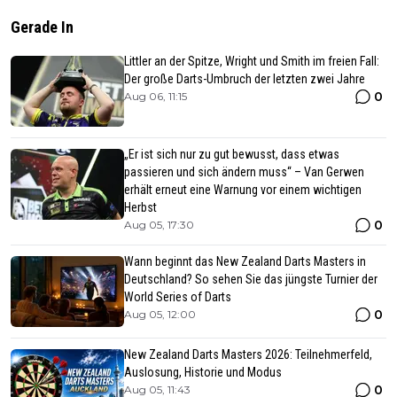
Gerade In
Littler an der Spitze, Wright und Smith im freien Fall:
Der große Darts-Umbruch der letzten zwei Jahre
0
Aug 06, 11:15
„Er ist sich nur zu gut bewusst, dass etwas
passieren und sich ändern muss“ – Van Gerwen
erhält erneut eine Warnung vor einem wichtigen
Herbst
0
Aug 05, 17:30
Wann beginnt das New Zealand Darts Masters in
Deutschland? So sehen Sie das jüngste Turnier der
World Series of Darts
0
Aug 05, 12:00
New Zealand Darts Masters 2026: Teilnehmerfeld,
Auslosung, Historie und Modus
0
Aug 05, 11:43