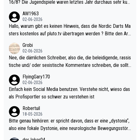
16/8? Die Jugendspiele waren letztes Jahr durchaus sehr kurz
weilig und besser anzuschauen, als manch Erwachsenenspiel.
AW1963
Allerdings ist Mitchell Lawrie als Nummer 1 der Welt eh qualifi
02-06-2026
ziert. Somit ändert die automatische Qualifikation des Weltmei
Hallo, warum gibt es keinen Hinweis, dass die Nordic Darts Ma
sters erstmal nichts. Ich denke sie wollen damit für nächstes J
sters kostenlos auf pluto.tv übertragen werden ? Bitte den Arti
ahr vorsorgen, denn da ist er alt genug für die PDC und wird w
kel aktualisieren, danke!
Grobi
ohl wenig WDF Turniere spielen. Dies war bei Archie Self letzt
02-06-2026
es Jahr der Fall. Er musste als amtierender Weltmeister durch
Nee, die dämlichen Schreiber, also die, die beleidigende, rassis
den Qualifier und ich glaube kaum, dass Mitchel sich das (in Ve
tische und/ oder sexistische Kommentare schreiben, die sollte
gas) antun würde, wenn er doch eigentlich die PDC-WM als Zi
n das einfach mal bleiben lassen. Sollten besser mal ihr eigene
FlyingGary170
el hat.
s Leben in den Griff kriegen. Nur eins wundert mich: Luke Little
02-06-2026
r war doch neulich erst derjenige, der über Social Media GvV p
Einfach kein Social Media benutzen. Verstehe nicht, wieso das
rovoziert hat. Und Littlers Mutter schießt öfters mal gegen Ric
als Profisportler so schwer zu verstehen ist
ardo Pietreczko auf Social Media. Hmmmm. Finde den Fehler!
Robertuil
18-05-2026
Bitte genau hinhören: er spricht davon, dass er eine „dystonia“,
also eine fokale Dystonie, eine neurologische Bewegungsstöru
ng, bei der unkontrolliert Bewegungen und Krämpfe erzeugt w
derJoker04