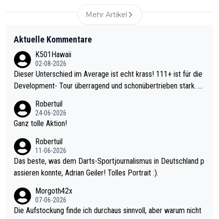
Mehr Artikel
Aktuelle Kommentare
K501Hawaii
02-08-2026
Dieser Unterschied im Average ist echt krass! 111+ ist für die
Development- Tour überragend und schonübertrieben stark. U
nter 60 im Ave dagegen eigentlich schon zu schwach - gerade
Robertuil
mal 40+ erst recht. Da gewinnst keinen Blumentopf - ist ja noc
24-06-2026
h krasser wie ein Pokalspiel eines Kreisligisten vs einem Bund
Ganz tolle Aktion!
esligisten.
Robertuil
11-06-2026
Das beste, was dem Darts-Sportjournalismus in Deutschland p
assieren konnte, Adrian Geiler! Tolles Portrait :).
Morgoth42x
07-06-2026
Die Aufstockung finde ich durchaus sinnvoll, aber warum nicht