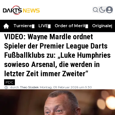
Turniere
LIVE
Order of Merit
Originale
▼
▼
▼
▼
VIDEO: Wayne Mardle ordnet
Spieler der Premier League Darts
Fußballklubs zu: „Luke Humphries
sowieso Arsenal, die werden in
letzter Zeit immer Zweiter“
PDC
durch
Theo Stodiek
Montag, 09 Februar 2026 um 9:30