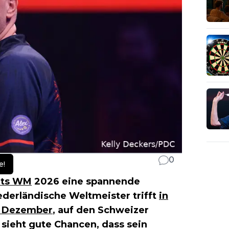
0
e!
rts WM
2026 eine spannende
ederländische Weltmeister trifft
in
. Dezember
, auf den Schweizer
sieht gute Chancen, dass sein