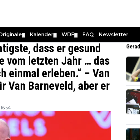
Originale
Kalender
WDF
FAQ
Newsletter
▼
▼
▼
tigste, dass er gesund
Gerad
pe vom letzten Jahr … das
och einmal erleben.“ – Van
ür Van Barneveld, aber er
16:54