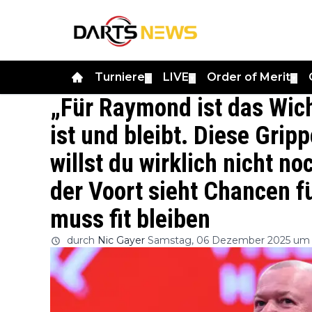
Turniere
LIVE
Order of Merit
▼
▼
▼
„Für Raymond ist das Wich
ist und bleibt. Diese Grip
willst du wirklich nicht n
der Voort sieht Chancen f
muss fit bleiben
durch
Nic Gayer
Samstag, 06 Dezember 2025 um 