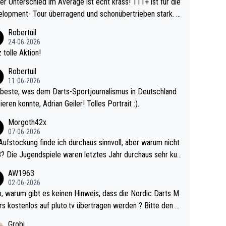
r Unterschied im Average ist echt krass! 111+ ist für die
lopment- Tour überragend und schonübertrieben stark. U
 Ave dagegen eigentlich schon zu schwach - gerad
Robertuil
st recht. Da gewinnst keinen Blumentopf - ist ja n
24-06-2026
kalspiel eines Kreisligisten vs einem Bu
 tolle Aktion!
ligisten.
Robertuil
11-06-2026
beste, was dem Darts-Sportjournalismus in Deutschland
ieren konnte, Adrian Geiler! Tolles Portrait :).
Morgoth42x
07-06-2026
Aufstockung finde ich durchaus sinnvoll, aber warum nicht
r durchaus sehr kur
lig und besser anzuschauen, als manch Erwachsenenspie
AW1963
02-06-2026
ert. Somit ändert die automatische Qualifikation des Weltm
e Nordic Darts M
mal nichts. Ich denke sie wollen damit für nächste
rs kostenlos auf pluto.tv übertragen werden ? Bitte den A
hr vorsorgen, denn da ist er alt genug für die PDC und wir
el aktualisieren, danke!
Grobi