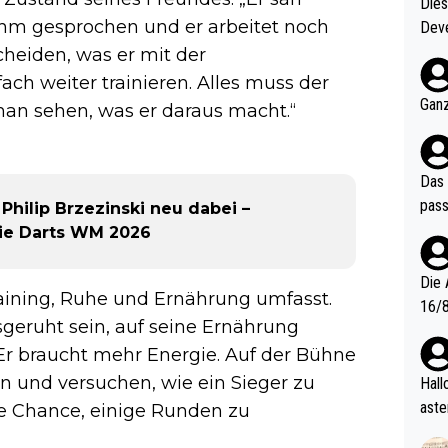
Diese
 ihm gesprochen und er arbeitet noch
Deve
nter 60 im
scheiden, was er mit der
e mal 40+ er
ach weiter trainieren. Alles muss der
och krasser wie ein Po
Ganz
an sehen, was er daraus macht.“
ndes
Das 
pass
Philip Brzezinski neu dabei –
 die Darts WM 2026
Die 
 Training, Ruhe und Ernährung umfasst.
16/8? Die Jugendspiele waren letztes Jah
sgeruht sein, auf seine Ernährung
zwei
. Er braucht mehr Energie. Auf der Bühne
l. Allerdings ist Mitchell Lawrie als Nummer 1 der Welt eh quali
fizi
fen und versuchen, wie ein Sieger zu
Hallo, warum gibt es keinen Hinweis, dass di
eisters erst
aste
te Chance, einige Runden zu
s Ja
rtik