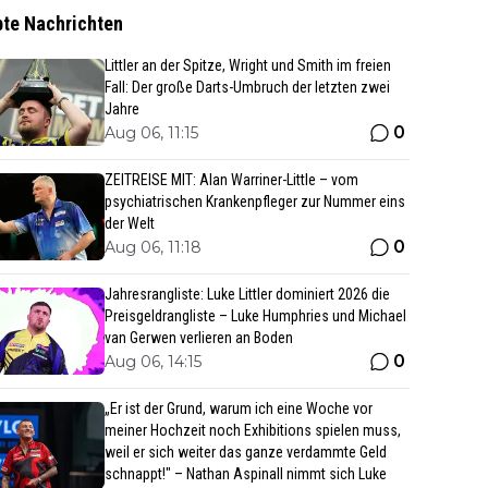
bte Nachrichten
Littler an der Spitze, Wright und Smith im freien
Fall: Der große Darts-Umbruch der letzten zwei
Jahre
0
Aug 06, 11:15
ZEITREISE MIT: Alan Warriner-Little – vom
psychiatrischen Krankenpfleger zur Nummer eins
der Welt
0
Aug 06, 11:18
Jahresrangliste: Luke Littler dominiert 2026 die
Preisgeldrangliste – Luke Humphries und Michael
van Gerwen verlieren an Boden
0
Aug 06, 14:15
„Er ist der Grund, warum ich eine Woche vor
meiner Hochzeit noch Exhibitions spielen muss,
weil er sich weiter das ganze verdammte Geld
schnappt!" – Nathan Aspinall nimmt sich Luke