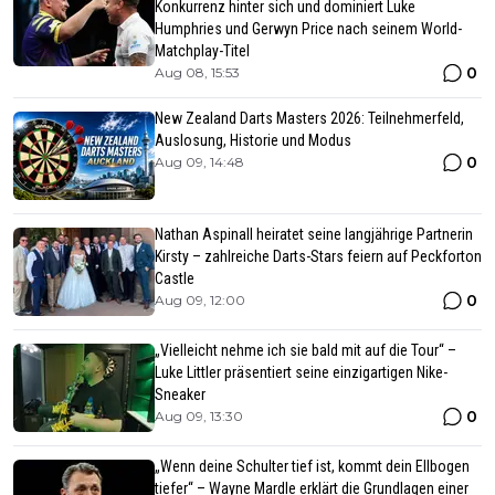
Konkurrenz hinter sich und dominiert Luke
Humphries und Gerwyn Price nach seinem World-
Matchplay-Titel
0
Aug 08, 15:53
New Zealand Darts Masters 2026: Teilnehmerfeld,
Auslosung, Historie und Modus
0
Aug 09, 14:48
Nathan Aspinall heiratet seine langjährige Partnerin
Kirsty – zahlreiche Darts-Stars feiern auf Peckforton
Castle
0
Aug 09, 12:00
„Vielleicht nehme ich sie bald mit auf die Tour“ –
Luke Littler präsentiert seine einzigartigen Nike-
Sneaker
0
Aug 09, 13:30
„Wenn deine Schulter tief ist, kommt dein Ellbogen
tiefer“ – Wayne Mardle erklärt die Grundlagen einer