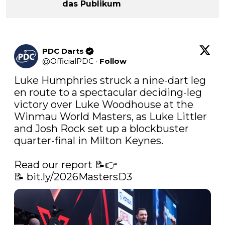
das Publikum
PDC Darts
@
OfficialPDC
·
Follow
Luke Humphries struck a nine-dart leg 
en route to a spectacular deciding-leg 
victory over Luke Woodhouse at the 
Winmau World Masters, as Luke Littler 
and Josh Rock set up a blockbuster 
quarter-final in Milton Keynes.

Read our report 📝👉 
📝 
bit.ly/2026MastersD3