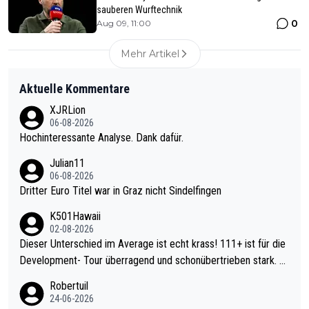
sauberen Wurftechnik
0
Aug 09, 11:00
Mehr Artikel
Aktuelle Kommentare
XJRLion
06-08-2026
Hochinteressante Analyse. Dank dafür.
Julian11
06-08-2026
Dritter Euro Titel war in Graz nicht Sindelfingen
K501Hawaii
02-08-2026
Dieser Unterschied im Average ist echt krass! 111+ ist für die
Development- Tour überragend und schonübertrieben stark. U
nter 60 im Ave dagegen eigentlich schon zu schwach - gerade
Robertuil
mal 40+ erst recht. Da gewinnst keinen Blumentopf - ist ja noc
24-06-2026