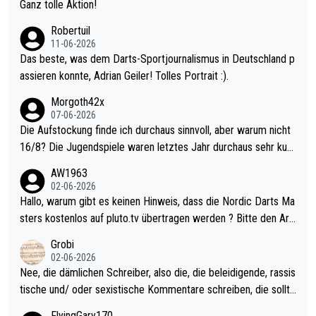
h krasser wie ein Pokalspiel eines Kreisligisten vs einem Bund
Ganz tolle Aktion!
esligisten.
Robertuil
11-06-2026
Das beste, was dem Darts-Sportjournalismus in Deutschland p
assieren konnte, Adrian Geiler! Tolles Portrait :).
Morgoth42x
07-06-2026
Die Aufstockung finde ich durchaus sinnvoll, aber warum nicht
16/8? Die Jugendspiele waren letztes Jahr durchaus sehr kurz
weilig und besser anzuschauen, als manch Erwachsenenspiel.
AW1963
Allerdings ist Mitchell Lawrie als Nummer 1 der Welt eh qualifi
02-06-2026
ziert. Somit ändert die automatische Qualifikation des Weltmei
Hallo, warum gibt es keinen Hinweis, dass die Nordic Darts Ma
sters erstmal nichts. Ich denke sie wollen damit für nächstes J
sters kostenlos auf pluto.tv übertragen werden ? Bitte den Arti
ahr vorsorgen, denn da ist er alt genug für die PDC und wird w
kel aktualisieren, danke!
Grobi
ohl wenig WDF Turniere spielen. Dies war bei Archie Self letzt
02-06-2026
es Jahr der Fall. Er musste als amtierender Weltmeister durch
Nee, die dämlichen Schreiber, also die, die beleidigende, rassis
den Qualifier und ich glaube kaum, dass Mitchel sich das (in Ve
tische und/ oder sexistische Kommentare schreiben, die sollte
gas) antun würde, wenn er doch eigentlich die PDC-WM als Zi
n das einfach mal bleiben lassen. Sollten besser mal ihr eigene
FlyingGary170