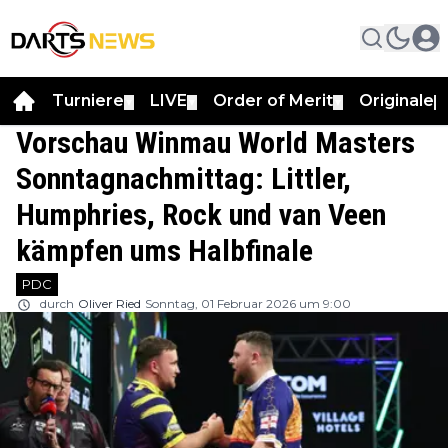
Turniere
LIVE
Order of Merit
Originale
▼
▼
▼
▼
Vorschau Winmau World Masters
Sonntagnachmittag: Littler,
Humphries, Rock und van Veen
kämpfen ums Halbfinale
PDC
durch
Oliver Ried
Sonntag, 01 Februar 2026 um 9:00