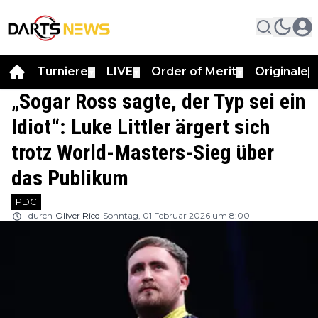
Turniere
LIVE
Order of Merit
Originale
▼
▼
▼
▼
„Sogar Ross sagte, der Typ sei ein
Idiot“: Luke Littler ärgert sich
trotz World-Masters-Sieg über
das Publikum
PDC
durch
Oliver Ried
Sonntag, 01 Februar 2026 um 8:00