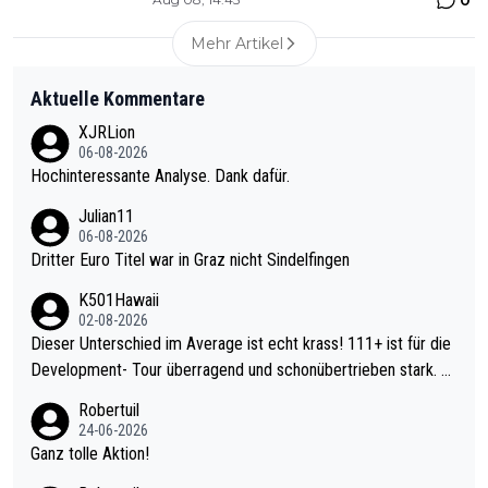
Mehr Artikel
Aktuelle Kommentare
XJRLion
06-08-2026
Hochinteressante Analyse. Dank dafür.
Julian11
06-08-2026
Dritter Euro Titel war in Graz nicht Sindelfingen
K501Hawaii
02-08-2026
Dieser Unterschied im Average ist echt krass! 111+ ist für die
Development- Tour überragend und schonübertrieben stark. U
nter 60 im Ave dagegen eigentlich schon zu schwach - gerade
Robertuil
mal 40+ erst recht. Da gewinnst keinen Blumentopf - ist ja noc
24-06-2026
h krasser wie ein Pokalspiel eines Kreisligisten vs einem Bund
Ganz tolle Aktion!
esligisten.