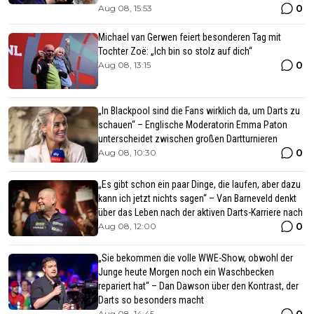
0
Aug 08, 15:53
Michael van Gerwen feiert besonderen Tag mit
Tochter Zoë: „Ich bin so stolz auf dich“
0
Aug 08, 13:15
„In Blackpool sind die Fans wirklich da, um Darts zu
schauen“ – Englische Moderatorin Emma Paton
unterscheidet zwischen großen Dartturnieren
0
Aug 08, 10:30
„Es gibt schon ein paar Dinge, die laufen, aber dazu
kann ich jetzt nichts sagen“ – Van Barneveld denkt
über das Leben nach der aktiven Darts-Karriere nach
0
Aug 08, 12:00
„Sie bekommen die volle WWE-Show, obwohl der
Junge heute Morgen noch ein Waschbecken
repariert hat“ – Dan Dawson über den Kontrast, der
Darts so besonders macht
0
Aug 08, 14:45