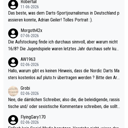
Robertuil
11-06-2026
Das beste, was dem Darts-Sportjournalismus in Deutschland p
assieren konnte, Adrian Geiler! Tolles Portrait :).
Morgoth42x
07-06-2026
Die Aufstockung finde ich durchaus sinnvoll, aber warum nicht
16/8? Die Jugendspiele waren letztes Jahr durchaus sehr kurz
weilig und besser anzuschauen, als manch Erwachsenenspiel.
AW1963
Allerdings ist Mitchell Lawrie als Nummer 1 der Welt eh qualifi
02-06-2026
ziert. Somit ändert die automatische Qualifikation des Weltmei
Hallo, warum gibt es keinen Hinweis, dass die Nordic Darts Ma
sters erstmal nichts. Ich denke sie wollen damit für nächstes J
sters kostenlos auf pluto.tv übertragen werden ? Bitte den Arti
ahr vorsorgen, denn da ist er alt genug für die PDC und wird w
kel aktualisieren, danke!
Grobi
ohl wenig WDF Turniere spielen. Dies war bei Archie Self letzt
02-06-2026
es Jahr der Fall. Er musste als amtierender Weltmeister durch
Nee, die dämlichen Schreiber, also die, die beleidigende, rassis
den Qualifier und ich glaube kaum, dass Mitchel sich das (in Ve
tische und/ oder sexistische Kommentare schreiben, die sollte
gas) antun würde, wenn er doch eigentlich die PDC-WM als Zi
n das einfach mal bleiben lassen. Sollten besser mal ihr eigene
FlyingGary170
el hat.
s Leben in den Griff kriegen. Nur eins wundert mich: Luke Little
02-06-2026
r war doch neulich erst derjenige, der über Social Media GvV p