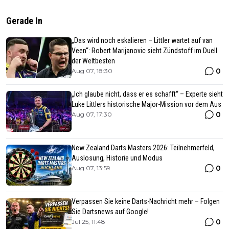
Gerade In
„Das wird noch eskalieren – Littler wartet auf van
Veen“: Robert Marijanovic sieht Zündstoff im Duell
der Weltbesten
0
Aug 07, 18:30
„Ich glaube nicht, dass er es schafft“ – Experte sieht
Luke Littlers historische Major-Mission vor dem Aus
0
Aug 07, 17:30
New Zealand Darts Masters 2026: Teilnehmerfeld,
Auslosung, Historie und Modus
0
Aug 07, 13:59
Verpassen Sie keine Darts-Nachricht mehr – Folgen
Sie Dartsnews auf Google!
0
Jul 25, 11:48