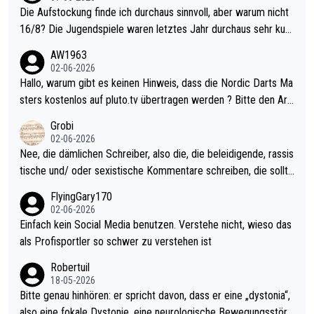
Die Aufstockung finde ich durchaus sinnvoll, aber warum nicht
16/8? Die Jugendspiele waren letztes Jahr durchaus sehr kurz
weilig und besser anzuschauen, als manch Erwachsenenspiel.
AW1963
Allerdings ist Mitchell Lawrie als Nummer 1 der Welt eh qualifi
02-06-2026
ziert. Somit ändert die automatische Qualifikation des Weltmei
Hallo, warum gibt es keinen Hinweis, dass die Nordic Darts Ma
sters erstmal nichts. Ich denke sie wollen damit für nächstes J
sters kostenlos auf pluto.tv übertragen werden ? Bitte den Arti
ahr vorsorgen, denn da ist er alt genug für die PDC und wird w
kel aktualisieren, danke!
Grobi
ohl wenig WDF Turniere spielen. Dies war bei Archie Self letzt
02-06-2026
es Jahr der Fall. Er musste als amtierender Weltmeister durch
Nee, die dämlichen Schreiber, also die, die beleidigende, rassis
den Qualifier und ich glaube kaum, dass Mitchel sich das (in Ve
tische und/ oder sexistische Kommentare schreiben, die sollte
gas) antun würde, wenn er doch eigentlich die PDC-WM als Zi
n das einfach mal bleiben lassen. Sollten besser mal ihr eigene
FlyingGary170
el hat.
s Leben in den Griff kriegen. Nur eins wundert mich: Luke Little
02-06-2026
r war doch neulich erst derjenige, der über Social Media GvV p
Einfach kein Social Media benutzen. Verstehe nicht, wieso das
rovoziert hat. Und Littlers Mutter schießt öfters mal gegen Ric
als Profisportler so schwer zu verstehen ist
ardo Pietreczko auf Social Media. Hmmmm. Finde den Fehler!
Robertuil
18-05-2026
Bitte genau hinhören: er spricht davon, dass er eine „dystonia“,
also eine fokale Dystonie, eine neurologische Bewegungsstöru