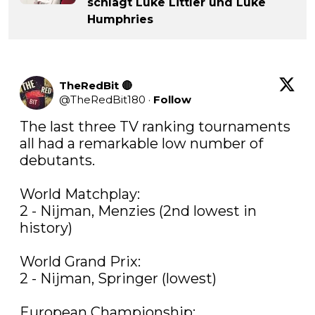
schlägt Luke Littler und Luke
Humphries
TheRedBit 🔴
@
TheRedBit180
·
Follow
The last three TV ranking tournaments 
all had a remarkable low number of 
debutants.

World Matchplay:

2 - Nijman, Menzies (2nd lowest in 
history)

World Grand Prix:

2 - Nijman, Springer (lowest)

European Championship:
