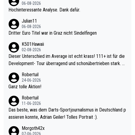
06-08-2026
Hochinteressante Analyse. Dank dafür.
Julian11
06-08-2026
Dritter Euro Titel war in Graz nicht Sindelfingen
K501Hawaii
02-08-2026
Dieser Unterschied im Average ist echt krass! 111+ ist für die
Development- Tour überragend und schonübertrieben stark. U
nter 60 im Ave dagegen eigentlich schon zu schwach - gerade
Robertuil
mal 40+ erst recht. Da gewinnst keinen Blumentopf - ist ja noc
24-06-2026
h krasser wie ein Pokalspiel eines Kreisligisten vs einem Bund
Ganz tolle Aktion!
esligisten.
Robertuil
11-06-2026
Das beste, was dem Darts-Sportjournalismus in Deutschland p
assieren konnte, Adrian Geiler! Tolles Portrait :).
Morgoth42x
07-06-2026