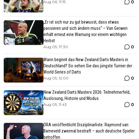
0
Aug 06, 11:15
„Er ist sich nur zu gut bewusst, dass etwas
passieren und sich ändern muss“ – Van Gerwen
erhält erneut eine Warnung vor einem wichtigen
Herbst
0
Aug 05, 17:30
Wann beginnt das New Zealand Darts Masters in
Deutschland? So sehen Sie das jüngste Turnier der
World Series of Darts
0
Aug 05, 12:00
New Zealand Darts Masters 2026: Teilnehmerfeld,
Auslosung, Historie und Modus
0
Aug 05, 11:43
DRA veröffentlicht Disziplinarliste: Raymond van
Barneveld zweimal bestraft – auch deutsche Spieler
betroffen