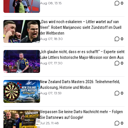
0
Aug 08, 13:15
„Das wird noch eskalieren – Littler wartet auf van
Veen“: Robert Marijanovic sieht Zündstoff im Duell
der Weltbesten
0
Aug 07, 18:30
„Ich glaube nicht, dass er es schafft“ – Experte sieht
Luke Littlers historische Major-Mission vor dem Aus
0
Aug 07, 17:30
New Zealand Darts Masters 2026: Teilnehmerfeld,
Auslosung, Historie und Modus
0
Aug 07, 13:59
Verpassen Sie keine Darts-Nachricht mehr – Folgen
Sie Dartsnews auf Google!
0
Jul 25, 11:48