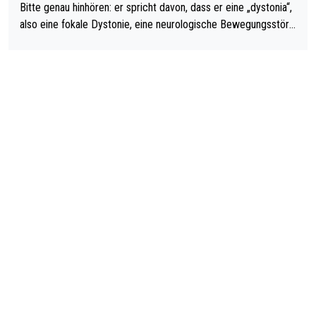
Bitte genau hinhören: er spricht davon, dass er eine „dystonia“,
also eine fokale Dystonie, eine neurologische Bewegungsstöru
ng, bei der unkontrolliert Bewegungen und Krämpfe erzeugt w
erden, im Arm hat. Und, dass Medikamente ihm helfen! Ich glau
be immer noch, dass sehr viele der Dartits-Fälle fälschlich psy
chologisiert werden und eigentlich fokale Dystonien sind. Und
diese könnten teils wirksam behandelt werden! Dafür müsste
man nur zum Neurologen und nicht zum Mentaltrainer gehen…