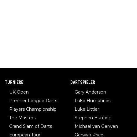
TURNIERE
DARTSPIELER
UK Open
Gary Anderson
Premier League Darts
Luke Humphries
Players Championship
Luke Littler
The Masters
Stephen Bunting
Grand Slam of Darts
Michael van Gerwen
European Tour
Gerwyn Price