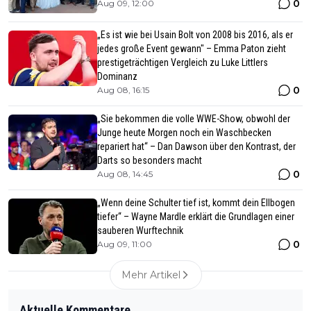
0
Aug 09, 12:00
„Es ist wie bei Usain Bolt von 2008 bis 2016, als er
jedes große Event gewann" – Emma Paton zieht
prestigeträchtigen Vergleich zu Luke Littlers
Dominanz
0
Aug 08, 16:15
„Sie bekommen die volle WWE-Show, obwohl der
Junge heute Morgen noch ein Waschbecken
repariert hat“ – Dan Dawson über den Kontrast, der
Darts so besonders macht
0
Aug 08, 14:45
„Wenn deine Schulter tief ist, kommt dein Ellbogen
tiefer“ – Wayne Mardle erklärt die Grundlagen einer
sauberen Wurftechnik
0
Aug 09, 11:00
Mehr Artikel
Aktuelle Kommentare