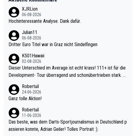
XJRLion
06-08-2026
Hochinteressante Analyse. Dank dafür.
Julian11
06-08-2026
Dritter Euro Titel war in Graz nicht Sindelfingen
K501Hawaii
02-08-2026
Dieser Unterschied im Average ist echt krass! 111+ ist für die
Development- Tour überragend und schonübertrieben stark. U
nter 60 im Ave dagegen eigentlich schon zu schwach - gerade
Robertuil
mal 40+ erst recht. Da gewinnst keinen Blumentopf - ist ja noc
24-06-2026
h krasser wie ein Pokalspiel eines Kreisligisten vs einem Bund
Ganz tolle Aktion!
esligisten.
Robertuil
11-06-2026
Das beste, was dem Darts-Sportjournalismus in Deutschland p
assieren konnte, Adrian Geiler! Tolles Portrait :).