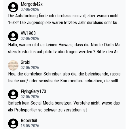
Morgoth42x
07-06-2026
Die Aufstockung finde ich durchaus sinnvoll, aber warum nicht
16/8? Die Jugendspiele waren letztes Jahr durchaus sehr kurz
weilig und besser anzuschauen, als manch Erwachsenenspiel.
AW1963
Allerdings ist Mitchell Lawrie als Nummer 1 der Welt eh qualifi
02-06-2026
ziert. Somit ändert die automatische Qualifikation des Weltmei
Hallo, warum gibt es keinen Hinweis, dass die Nordic Darts Ma
sters erstmal nichts. Ich denke sie wollen damit für nächstes J
sters kostenlos auf pluto.tv übertragen werden ? Bitte den Arti
ahr vorsorgen, denn da ist er alt genug für die PDC und wird w
kel aktualisieren, danke!
Grobi
ohl wenig WDF Turniere spielen. Dies war bei Archie Self letzt
02-06-2026
es Jahr der Fall. Er musste als amtierender Weltmeister durch
Nee, die dämlichen Schreiber, also die, die beleidigende, rassis
den Qualifier und ich glaube kaum, dass Mitchel sich das (in Ve
tische und/ oder sexistische Kommentare schreiben, die sollte
gas) antun würde, wenn er doch eigentlich die PDC-WM als Zi
n das einfach mal bleiben lassen. Sollten besser mal ihr eigene
FlyingGary170
el hat.
s Leben in den Griff kriegen. Nur eins wundert mich: Luke Little
02-06-2026
r war doch neulich erst derjenige, der über Social Media GvV p
Einfach kein Social Media benutzen. Verstehe nicht, wieso das
rovoziert hat. Und Littlers Mutter schießt öfters mal gegen Ric
als Profisportler so schwer zu verstehen ist
ardo Pietreczko auf Social Media. Hmmmm. Finde den Fehler!
Robertuil
18-05-2026