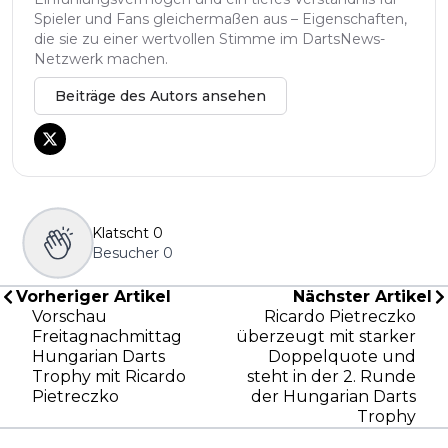
Spieler und Fans gleichermaßen aus – Eigenschaften,
die sie zu einer wertvollen Stimme im DartsNews-
Netzwerk machen.
Beiträge des Autors ansehen
Klatscht
0
Besucher
0
Vorheriger Artikel
Nächster Artikel
Vorschau
Ricardo Pietreczko
Freitagnachmittag
überzeugt mit starker
Hungarian Darts
Doppelquote und
Trophy mit Ricardo
steht in der 2. Runde
Pietreczko
der Hungarian Darts
Trophy