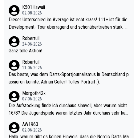
K501Hawaii
02-08-2026
Dieser Unterschied im Average ist echt krass! 111+ ist für die
Development- Tour überragend und schonübertrieben stark. U
nter 60 im Ave dagegen eigentlich schon zu schwach - gerade
Robertuil
mal 40+ erst recht. Da gewinnst keinen Blumentopf - ist ja noc
24-06-2026
h krasser wie ein Pokalspiel eines Kreisligisten vs einem Bund
Ganz tolle Aktion!
esligisten.
Robertuil
11-06-2026
Das beste, was dem Darts-Sportjournalismus in Deutschland p
assieren konnte, Adrian Geiler! Tolles Portrait :).
Morgoth42x
07-06-2026
Die Aufstockung finde ich durchaus sinnvoll, aber warum nicht
16/8? Die Jugendspiele waren letztes Jahr durchaus sehr kurz
weilig und besser anzuschauen, als manch Erwachsenenspiel.
AW1963
Allerdings ist Mitchell Lawrie als Nummer 1 der Welt eh qualifi
02-06-2026
ziert. Somit ändert die automatische Qualifikation des Weltmei
Hallo, warum gibt es keinen Hinweis, dass die Nordic Darts Ma