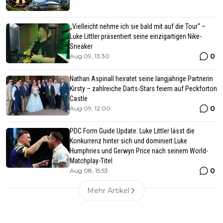
„Vielleicht nehme ich sie bald mit auf die Tour“ –
Luke Littler präsentiert seine einzigartigen Nike-
Sneaker
0
Aug 09, 13:30
Nathan Aspinall heiratet seine langjährige Partnerin
Kirsty – zahlreiche Darts-Stars feiern auf Peckforton
Castle
0
Aug 09, 12:00
PDC Form Guide Update: Luke Littler lässt die
Konkurrenz hinter sich und dominiert Luke
Humphries und Gerwyn Price nach seinem World-
Matchplay-Titel
0
Aug 08, 15:53
Mehr Artikel