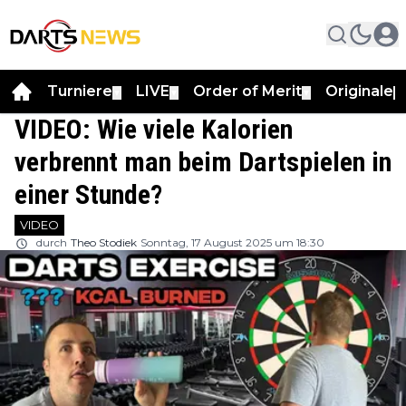
Turniere
LIVE
Order of Merit
Originale
▼
▼
▼
▼
VIDEO: Wie viele Kalorien
verbrennt man beim Dartspielen in
einer Stunde?
VIDEO
durch
Theo Stodiek
Sonntag, 17 August 2025 um 18:30