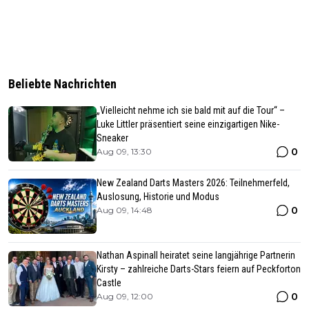
Beliebte Nachrichten
„Vielleicht nehme ich sie bald mit auf die Tour“ –
Luke Littler präsentiert seine einzigartigen Nike-
Sneaker
0
Aug 09, 13:30
New Zealand Darts Masters 2026: Teilnehmerfeld,
Auslosung, Historie und Modus
0
Aug 09, 14:48
Nathan Aspinall heiratet seine langjährige Partnerin
Kirsty – zahlreiche Darts-Stars feiern auf Peckforton
Castle
0
Aug 09, 12:00