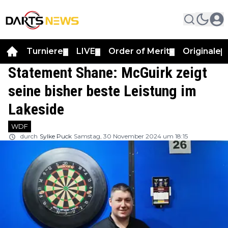
Turniere
LIVE
Order of Merit
Originale
▼
▼
▼
▼
Statement Shane: McGuirk zeigt
seine bisher beste Leistung im
Lakeside
WDF
durch
Sylke Puck
Samstag, 30 November 2024 um 18:15