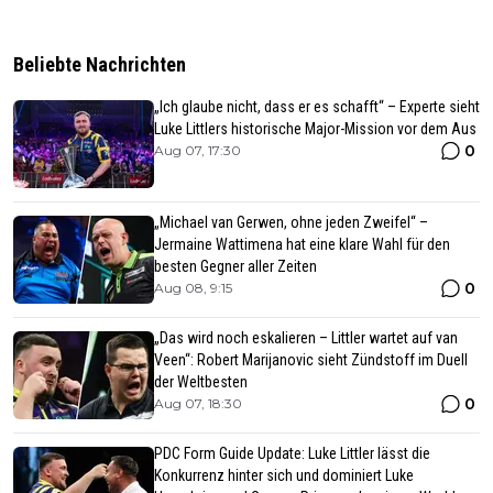
Beliebte Nachrichten
„Ich glaube nicht, dass er es schafft“ – Experte sieht
Luke Littlers historische Major-Mission vor dem Aus
0
Aug 07, 17:30
„Michael van Gerwen, ohne jeden Zweifel“ –
Jermaine Wattimena hat eine klare Wahl für den
besten Gegner aller Zeiten
0
Aug 08, 9:15
„Das wird noch eskalieren – Littler wartet auf van
Veen“: Robert Marijanovic sieht Zündstoff im Duell
der Weltbesten
0
Aug 07, 18:30
PDC Form Guide Update: Luke Littler lässt die
Konkurrenz hinter sich und dominiert Luke