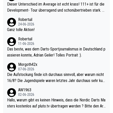
Dieser Unterschied im Average ist echt krass! 111+ ist für die
Development- Tour überragend und schonübertrieben stark. U
nter 60 im Ave dagegen eigentlich schon zu schwach - gerade
Robertuil
mal 40+ erst recht. Da gewinnst keinen Blumentopf - ist ja noc
24-06-2026
h krasser wie ein Pokalspiel eines Kreisligisten vs einem Bund
Ganz tolle Aktion!
esligisten.
Robertuil
11-06-2026
Das beste, was dem Darts-Sportjournalismus in Deutschland p
assieren konnte, Adrian Geiler! Tolles Portrait :).
Morgoth42x
07-06-2026
Die Aufstockung finde ich durchaus sinnvoll, aber warum nicht
16/8? Die Jugendspiele waren letztes Jahr durchaus sehr kurz
weilig und besser anzuschauen, als manch Erwachsenenspiel.
AW1963
Allerdings ist Mitchell Lawrie als Nummer 1 der Welt eh qualifi
02-06-2026
ziert. Somit ändert die automatische Qualifikation des Weltmei
Hallo, warum gibt es keinen Hinweis, dass die Nordic Darts Ma
sters erstmal nichts. Ich denke sie wollen damit für nächstes J
sters kostenlos auf pluto.tv übertragen werden ? Bitte den Arti
ahr vorsorgen, denn da ist er alt genug für die PDC und wird w
kel aktualisieren, danke!