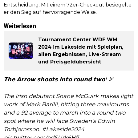
Entscheidung. Mit einem 72er-Checkout besiegelte
er den Sieg auf hervorragende Weise.
Weiterlesen
Tournament Center WDF WM
2024 im Lakeside mit Spielplan,
allen Ergebnissen, Live-Stream
und Preisgeldübersicht
𝗧𝗵𝗲 𝗔𝗿𝗿𝗼𝘄 𝘀𝗵𝗼𝗼𝘁𝘀 𝗶𝗻𝘁𝗼 𝗿𝗼𝘂𝗻𝗱 𝘁𝘄𝗼! 🏹
The Irish debutant Shane McGuirk makes light
work of Mark Barilli, hitting three maximums
and a 92 average to march into a round two
spot where he will face Sweden's Edwin
Torbjornsson.
#Lakeside2024
pic.twitter.com/ndSUrk6Hfl