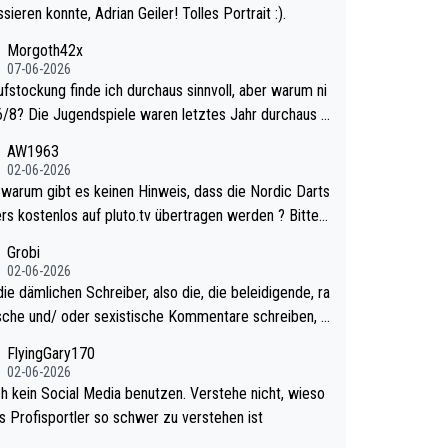
sieren konnte, Adrian Geiler! Tolles Portrait :).
Morgoth42x
07-06-2026
ufstockung finde ich durchaus sinnvoll, aber warum ni
n letztes Jahr durchaus s
urzweilig und besser anzuschauen, als manch Erwach
AW1963
tchell Lawrie als Nummer 1 de
02-06-2026
 eh qualifiziert. Somit ändert die automatische Qualifi
ts
es Weltmeisters erstmal nichts. Ich denke sie woll
rs kostenlos auf pluto.tv übertragen werden ? Bitte
mit für nächstes Jahr vorsorgen, denn da ist er alt ge
tikel aktualisieren, danke!
Grobi
ür die PDC und wird wohl wenig WDF Turniere spiele
02-06-2026
s war bei Archie Self letztes Jahr der Fall. Er musste
ie dämlichen Schreiber, also die, die beleidigende, ra
mtierender Weltmeister durch den Qualifier und ich gla
ische und/ oder sexistische Kommentare schreiben, d
aum, dass Mitchel sich das (in Vegas) antun würde, w
lten das einfach mal bleiben lassen. Sollten besser m
FlyingGary170
r doch eigentlich die PDC-WM als Ziel hat.
 eigenes Leben in den Griff kriegen. Nur eins wundert
02-06-2026
 Luke Littler war doch neulich erst derjenige, der übe
ch kein Social Media benutzen. Verstehe nicht, wieso
ial Media GvV provoziert hat. Und Littlers Mutter schi
ls Profisportler so schwer zu verstehen ist
fters mal gegen Ricardo Pietreczko auf Social Medi