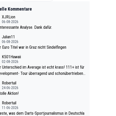
elle Kommentare
XJRLion
06-08-2026
nteressante Analyse. Dank dafür.
Julian11
06-08-2026
r Euro Titel war in Graz nicht Sindelfingen
K501Hawaii
02-08-2026
Unterschied im Average ist echt krass! 111+ ist für
evelopment- Tour überragend und schonübertrieben
wa
Robertuil
e mal 40+ erst recht. Da gewinnst keinen Blume
24-06-2026
a noch krasser wie ein Pokalspiel eines Kreisligi
olle Aktion!
vs einem Bundesligisten.
Robertuil
11-06-2026
este, was dem Darts-Sportjournalismus in Deutschla