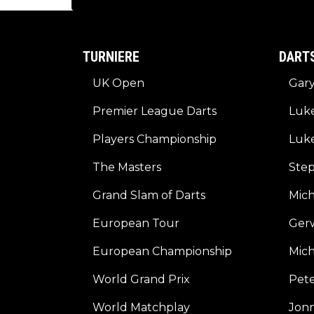
TURNIERE
DART
UK Open
Gar
Premier League Darts
Luk
Players Championship
Luke
The Masters
Ste
Grand Slam of Darts
Mic
European Tour
Ger
European Championship
Mich
World Grand Prix
Pete
World Matchplay
Jonn