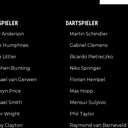
SPIELER
DARTSPIELER
y Anderson
Martin Schindler
e Humphries
Gabriel Clemens
 Littler
Ricardo Pietreczko
phen Bunting
Niko Springer
hael van Gerwen
Florian Hempel
wyn Price
Max Hopp
ael Smith
Mensur Suljovic
r Wright
Phil Taylor
y Clayton
Raymond van Barneveld