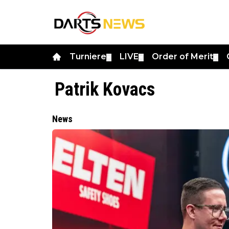
Turniere
LIVE
Order of Merit
▼
▼
▼
Patrik Kovacs
News