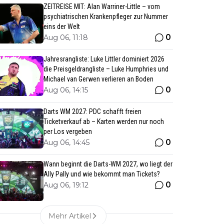
ZEITREISE MIT: Alan Warriner-Little – vom
psychiatrischen Krankenpfleger zur Nummer
eins der Welt
0
Aug 06, 11:18
Jahresrangliste: Luke Littler dominiert 2026
die Preisgeldrangliste – Luke Humphries und
Michael van Gerwen verlieren an Boden
0
Aug 06, 14:15
Darts WM 2027: PDC schafft freien
Ticketverkauf ab – Karten werden nur noch
per Los vergeben
0
Aug 06, 14:45
Wann beginnt die Darts-WM 2027, wo liegt der
Ally Pally und wie bekommt man Tickets?
0
Aug 06, 19:12
Mehr Artikel