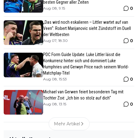
besten Gegner aller Zeiten
0
Aug 08, 9:15
„Das wird noch eskalieren – Littler wartet auf van
Veen“: Robert Marijanovic sieht Zündstoff im Duell
der Weltbesten
0
Aug 07, 18:30
PDC Form Guide Update: Luke Littler lässt die
Konkurrenz hinter sich und dominiert Luke
Humphries und Gerwyn Price nach seinem World-
Matchplay-Titel
0
Aug 08, 15:53
Michael van Gerwen feiert besonderen Tag mit
Tochter Zoë: „Ich bin so stolz auf dich“
0
Aug 08, 13:15
Mehr Artikel