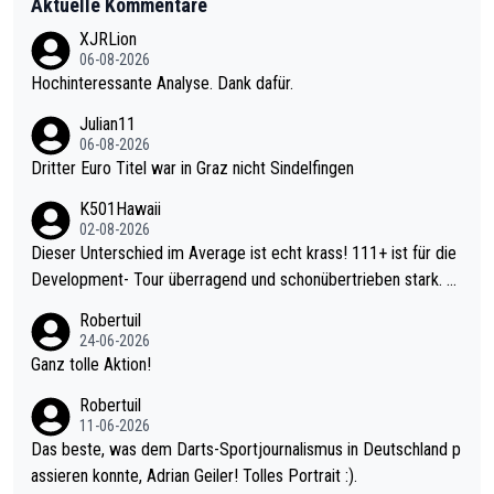
Aktuelle Kommentare
XJRLion
06-08-2026
Hochinteressante Analyse. Dank dafür.
Julian11
06-08-2026
Dritter Euro Titel war in Graz nicht Sindelfingen
K501Hawaii
02-08-2026
Dieser Unterschied im Average ist echt krass! 111+ ist für die
Development- Tour überragend und schonübertrieben stark. U
nter 60 im Ave dagegen eigentlich schon zu schwach - gerade
Robertuil
mal 40+ erst recht. Da gewinnst keinen Blumentopf - ist ja noc
24-06-2026
h krasser wie ein Pokalspiel eines Kreisligisten vs einem Bund
Ganz tolle Aktion!
esligisten.
Robertuil
11-06-2026
Das beste, was dem Darts-Sportjournalismus in Deutschland p
assieren konnte, Adrian Geiler! Tolles Portrait :).