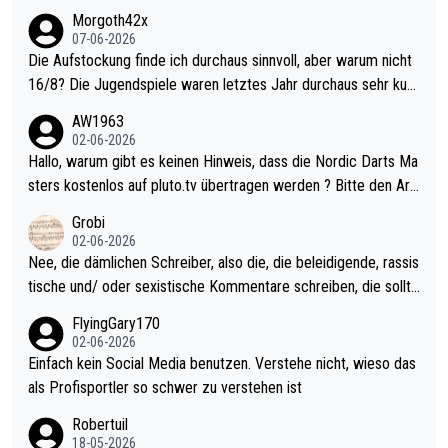
Morgoth42x
07-06-2026
Die Aufstockung finde ich durchaus sinnvoll, aber warum nicht
16/8? Die Jugendspiele waren letztes Jahr durchaus sehr kurz
weilig und besser anzuschauen, als manch Erwachsenenspiel.
AW1963
Allerdings ist Mitchell Lawrie als Nummer 1 der Welt eh qualifi
02-06-2026
ziert. Somit ändert die automatische Qualifikation des Weltmei
Hallo, warum gibt es keinen Hinweis, dass die Nordic Darts Ma
sters erstmal nichts. Ich denke sie wollen damit für nächstes J
sters kostenlos auf pluto.tv übertragen werden ? Bitte den Arti
ahr vorsorgen, denn da ist er alt genug für die PDC und wird w
kel aktualisieren, danke!
Grobi
ohl wenig WDF Turniere spielen. Dies war bei Archie Self letzt
02-06-2026
es Jahr der Fall. Er musste als amtierender Weltmeister durch
Nee, die dämlichen Schreiber, also die, die beleidigende, rassis
den Qualifier und ich glaube kaum, dass Mitchel sich das (in Ve
tische und/ oder sexistische Kommentare schreiben, die sollte
gas) antun würde, wenn er doch eigentlich die PDC-WM als Zi
n das einfach mal bleiben lassen. Sollten besser mal ihr eigene
FlyingGary170
el hat.
s Leben in den Griff kriegen. Nur eins wundert mich: Luke Little
02-06-2026
r war doch neulich erst derjenige, der über Social Media GvV p
Einfach kein Social Media benutzen. Verstehe nicht, wieso das
rovoziert hat. Und Littlers Mutter schießt öfters mal gegen Ric
als Profisportler so schwer zu verstehen ist
ardo Pietreczko auf Social Media. Hmmmm. Finde den Fehler!
Robertuil
18-05-2026