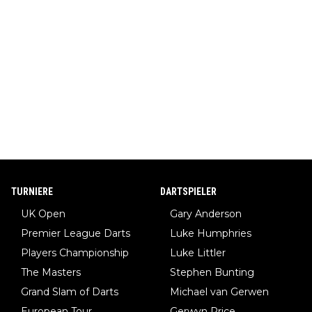
TURNIERE
DARTSPIELER
UK Open
Gary Anderson
Premier League Darts
Luke Humphries
Players Championship
Luke Littler
The Masters
Stephen Bunting
Grand Slam of Darts
Michael van Gerwen
European Tour
Gerwyn Price