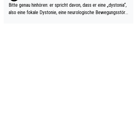
Bitte genau hinhören: er spricht davon, dass er eine „dystonia“,
also eine fokale Dystonie, eine neurologische Bewegungsstöru
ng, bei der unkontrolliert Bewegungen und Krämpfe erzeugt w
erden, im Arm hat. Und, dass Medikamente ihm helfen! Ich glau
be immer noch, dass sehr viele der Dartits-Fälle fälschlich psy
chologisiert werden und eigentlich fokale Dystonien sind. Und
diese könnten teils wirksam behandelt werden! Dafür müsste
man nur zum Neurologen und nicht zum Mentaltrainer gehen…