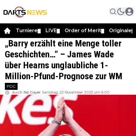
Turniere
LIVE
Order of Merit
Originale
▼
▼
▼
▼
„Barry erzählt eine Menge toller
Geschichten…“ – James Wade
über Hearns unglaubliche 1-
Million-Pfund-Prognose zur WM
PDC
durch
Nic Gayer
Samstag, 22 November 2025 um 6:00