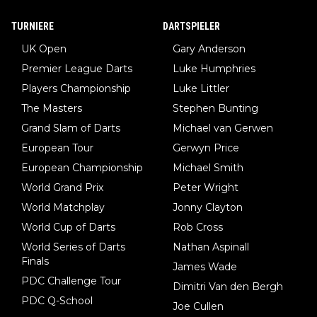
TURNIERE
DARTSPIELER
UK Open
Gary Anderson
Premier League Darts
Luke Humphries
Players Championship
Luke Littler
The Masters
Stephen Bunting
Grand Slam of Darts
Michael van Gerwen
European Tour
Gerwyn Price
European Championship
Michael Smith
World Grand Prix
Peter Wright
World Matchplay
Jonny Clayton
World Cup of Darts
Rob Cross
World Series of Darts
Nathan Aspinall
Finals
James Wade
PDC Challenge Tour
Dimitri Van den Bergh
PDC Q-School
Joe Cullen