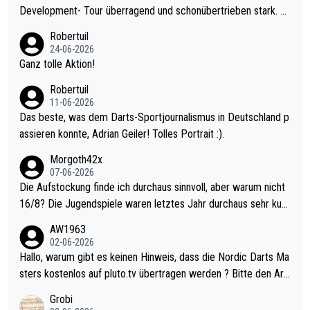
Development- Tour überragend und schonübertrieben stark. U
nter 60 im Ave dagegen eigentlich schon zu schwach - gerade
Robertuil
mal 40+ erst recht. Da gewinnst keinen Blumentopf - ist ja noc
24-06-2026
h krasser wie ein Pokalspiel eines Kreisligisten vs einem Bund
Ganz tolle Aktion!
esligisten.
Robertuil
11-06-2026
Das beste, was dem Darts-Sportjournalismus in Deutschland p
assieren konnte, Adrian Geiler! Tolles Portrait :).
Morgoth42x
07-06-2026
Die Aufstockung finde ich durchaus sinnvoll, aber warum nicht
16/8? Die Jugendspiele waren letztes Jahr durchaus sehr kurz
weilig und besser anzuschauen, als manch Erwachsenenspiel.
AW1963
Allerdings ist Mitchell Lawrie als Nummer 1 der Welt eh qualifi
02-06-2026
ziert. Somit ändert die automatische Qualifikation des Weltmei
Hallo, warum gibt es keinen Hinweis, dass die Nordic Darts Ma
sters erstmal nichts. Ich denke sie wollen damit für nächstes J
sters kostenlos auf pluto.tv übertragen werden ? Bitte den Arti
ahr vorsorgen, denn da ist er alt genug für die PDC und wird w
kel aktualisieren, danke!
Grobi
ohl wenig WDF Turniere spielen. Dies war bei Archie Self letzt