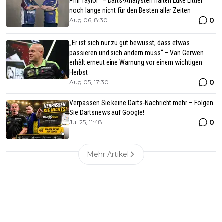
Phil Taylor“ – Darts-Analysten halten Luke Littler
noch lange nicht für den Besten aller Zeiten
0
Aug 06, 8:30
„Er ist sich nur zu gut bewusst, dass etwas
passieren und sich ändern muss“ – Van Gerwen
erhält erneut eine Warnung vor einem wichtigen
Herbst
0
Aug 05, 17:30
Verpassen Sie keine Darts-Nachricht mehr – Folgen
Sie Dartsnews auf Google!
0
Jul 25, 11:48
Mehr Artikel