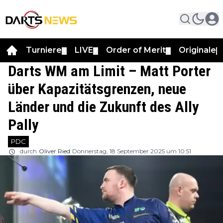
Turniere
LIVE
Order of Merit
Originale
▼
▼
▼
▼
Darts WM am Limit – Matt Porter
über Kapazitätsgrenzen, neue
Länder und die Zukunft des Ally
Pally
PDC
durch
Oliver Ried
Donnerstag, 18 September 2025 um 10:51