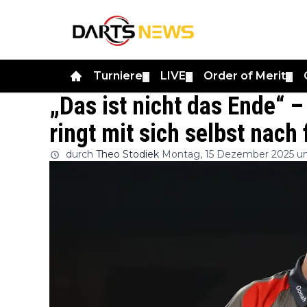
Turniere
LIVE
Order of Merit
▼
▼
▼
„Das ist nicht das Ende“ –
ringt mit sich selbst na
durch
Theo Stodiek
Montag, 15 Dezember 2025 um