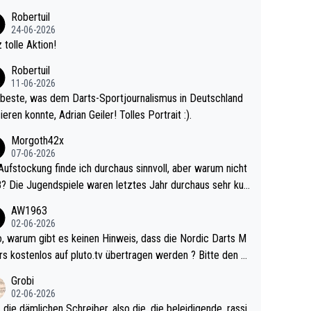
 Ave dagegen eigentlich schon zu schwach - gerad
Robertuil
st recht. Da gewinnst keinen Blumentopf - ist ja n
24-06-2026
kalspiel eines Kreisligisten vs einem Bu
 tolle Aktion!
ligisten.
Robertuil
11-06-2026
beste, was dem Darts-Sportjournalismus in Deutschland
ieren konnte, Adrian Geiler! Tolles Portrait :).
Morgoth42x
07-06-2026
Aufstockung finde ich durchaus sinnvoll, aber warum nicht
r durchaus sehr kur
lig und besser anzuschauen, als manch Erwachsenenspie
AW1963
02-06-2026
ert. Somit ändert die automatische Qualifikation des Weltm
e Nordic Darts M
mal nichts. Ich denke sie wollen damit für nächste
rs kostenlos auf pluto.tv übertragen werden ? Bitte den A
hr vorsorgen, denn da ist er alt genug für die PDC und wir
el aktualisieren, danke!
Grobi
hl wenig WDF Turniere spielen. Dies war bei Archie Self l
02-06-2026
es Jahr der Fall. Er musste als amtierender Weltmeister d
 die dämlichen Schreiber, also die, die beleidigende, rassi