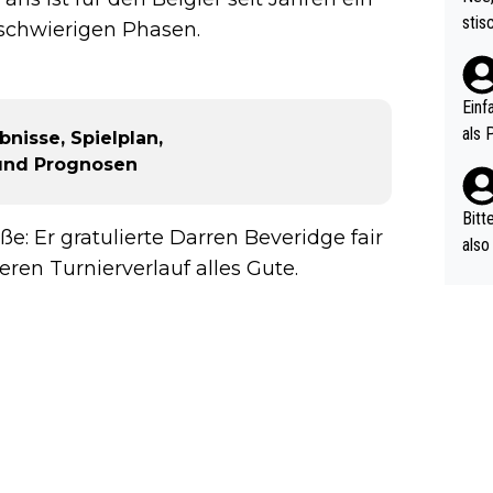
urch
stis
 schwierigen Phasen.
(in 
ten 
als Z
nes 
ttle
Einf
vV p
als 
nisse, Spielplan,
n Ri
 und Prognosen
ehle
Bitt
: Er gratulierte Darren Beveridge fair
also
en Turnierverlauf alles Gute.
ung,
werd
aube
sych
d di
e ma
n…