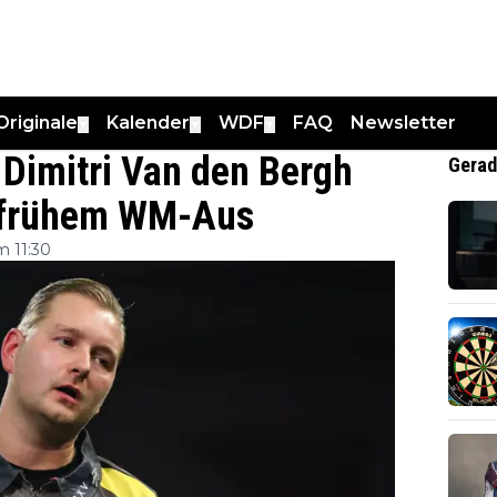
Originale
Kalender
WDF
FAQ
Newsletter
▼
▼
▼
 Dimitri Van den Bergh
Gerad
ch frühem WM-Aus
 11:30