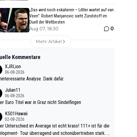
„Das wird noch eskalieren – Littler wartet auf van
Veen“: Robert Marijanovic sieht Zündstoff im
Duell der Weltbesten
0
Aug 07, 18:30
Mehr Artikel
uelle Kommentare
XJRLion
06-08-2026
interessante Analyse. Dank dafür.
Julian11
06-08-2026
ter Euro Titel war in Graz nicht Sindelfingen
K501Hawaii
02-08-2026
r Unterschied im Average ist echt krass! 111+ ist für die
lopment- Tour überragend und schonübertrieben stark. U