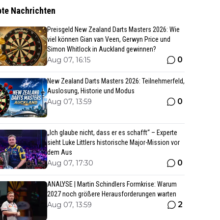
bte Nachrichten
Preisgeld New Zealand Darts Masters 2026: Wie
viel können Gian van Veen, Gerwyn Price und
Simon Whitlock in Auckland gewinnen?
0
Aug 07, 16:15
New Zealand Darts Masters 2026: Teilnehmerfeld,
Auslosung, Historie und Modus
0
Aug 07, 13:59
„Ich glaube nicht, dass er es schafft“ – Experte
sieht Luke Littlers historische Major-Mission vor
dem Aus
0
Aug 07, 17:30
ANALYSE | Martin Schindlers Formkrise: Warum
2027 noch größere Herausforderungen warten
2
Aug 07, 13:59