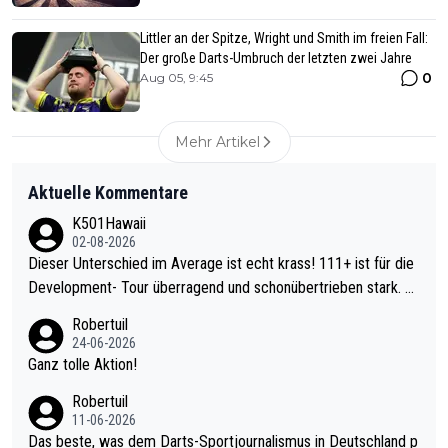
Littler an der Spitze, Wright und Smith im freien Fall:
Der große Darts-Umbruch der letzten zwei Jahre
0
Aug 05, 9:45
Mehr Artikel
Aktuelle Kommentare
K501Hawaii
02-08-2026
Dieser Unterschied im Average ist echt krass! 111+ ist für die
Development- Tour überragend und schonübertrieben stark. U
nter 60 im Ave dagegen eigentlich schon zu schwach - gerade
Robertuil
mal 40+ erst recht. Da gewinnst keinen Blumentopf - ist ja noc
24-06-2026
h krasser wie ein Pokalspiel eines Kreisligisten vs einem Bund
Ganz tolle Aktion!
esligisten.
Robertuil
11-06-2026
Das beste, was dem Darts-Sportjournalismus in Deutschland p