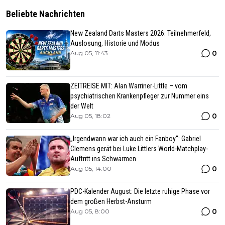
Beliebte Nachrichten
New Zealand Darts Masters 2026: Teilnehmerfeld,
Auslosung, Historie und Modus
0
Aug 05, 11:43
ZEITREISE MIT: Alan Warriner-Little – vom
psychiatrischen Krankenpfleger zur Nummer eins
der Welt
0
Aug 05, 18:02
„Irgendwann war ich auch ein Fanboy“: Gabriel
Clemens gerät bei Luke Littlers World-Matchplay-
Auftritt ins Schwärmen
0
Aug 05, 14:00
PDC-Kalender August: Die letzte ruhige Phase vor
dem großen Herbst-Ansturm
0
Aug 05, 8:00