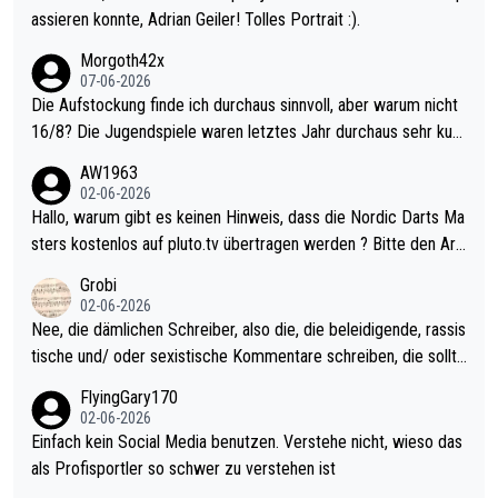
assieren konnte, Adrian Geiler! Tolles Portrait :).
Morgoth42x
07-06-2026
Die Aufstockung finde ich durchaus sinnvoll, aber warum nicht
16/8? Die Jugendspiele waren letztes Jahr durchaus sehr kurz
weilig und besser anzuschauen, als manch Erwachsenenspiel.
AW1963
Allerdings ist Mitchell Lawrie als Nummer 1 der Welt eh qualifi
02-06-2026
ziert. Somit ändert die automatische Qualifikation des Weltmei
Hallo, warum gibt es keinen Hinweis, dass die Nordic Darts Ma
sters erstmal nichts. Ich denke sie wollen damit für nächstes J
sters kostenlos auf pluto.tv übertragen werden ? Bitte den Arti
ahr vorsorgen, denn da ist er alt genug für die PDC und wird w
kel aktualisieren, danke!
Grobi
ohl wenig WDF Turniere spielen. Dies war bei Archie Self letzt
02-06-2026
es Jahr der Fall. Er musste als amtierender Weltmeister durch
Nee, die dämlichen Schreiber, also die, die beleidigende, rassis
den Qualifier und ich glaube kaum, dass Mitchel sich das (in Ve
tische und/ oder sexistische Kommentare schreiben, die sollte
gas) antun würde, wenn er doch eigentlich die PDC-WM als Zi
n das einfach mal bleiben lassen. Sollten besser mal ihr eigene
FlyingGary170
el hat.
s Leben in den Griff kriegen. Nur eins wundert mich: Luke Little
02-06-2026
r war doch neulich erst derjenige, der über Social Media GvV p
Einfach kein Social Media benutzen. Verstehe nicht, wieso das
rovoziert hat. Und Littlers Mutter schießt öfters mal gegen Ric
als Profisportler so schwer zu verstehen ist
ardo Pietreczko auf Social Media. Hmmmm. Finde den Fehler!