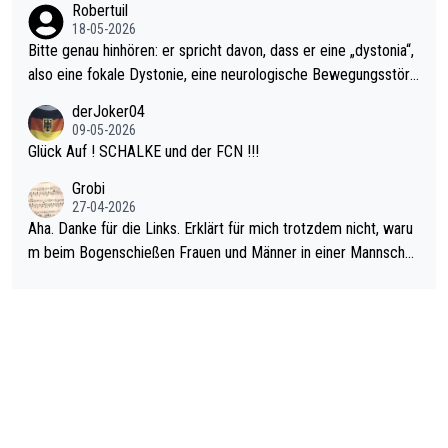
Robertuil
18-05-2026
Bitte genau hinhören: er spricht davon, dass er eine „dystonia“,
also eine fokale Dystonie, eine neurologische Bewegungsstöru
ng, bei der unkontrolliert Bewegungen und Krämpfe erzeugt w
derJoker04
erden, im Arm hat. Und, dass Medikamente ihm helfen! Ich glau
09-05-2026
be immer noch, dass sehr viele der Dartits-Fälle fälschlich psy
Glück Auf ! SCHALKE und der FCN !!!
chologisiert werden und eigentlich fokale Dystonien sind. Und
Grobi
diese könnten teils wirksam behandelt werden! Dafür müsste
27-04-2026
man nur zum Neurologen und nicht zum Mentaltrainer gehen…
Aha. Danke für die Links. Erklärt für mich trotzdem nicht, waru
m beim Bogenschießen Frauen und Männer in einer Mannschaf
t spielen. Und beim Dressurreiten sind ebenfalls Frauen und Mä
nner in einer Mannschaft und das, obwohl hier auch eine Körpe
rlichkeit vorausgesetzt ist. Gilt sogar bei den olympischen Spie
len! Der Podcast "Tops Tops Tops" (Folgen 70 und 72) beschä
ftigt sich ausführlich, sachlich und absolut nachvollziehbar mit
dem Thema.