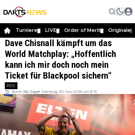
Turniere
LIVE
Order of Merit
Originale
▼
▼
▼
▼
Dave Chisnall kämpft um das
World Matchplay: „Hoffentlich
kann ich mir doch noch mein
Ticket für Blackpool sichern“
PDC
durch
Nic Gayer
Dienstag, 30 Juni 2026 um 8:15