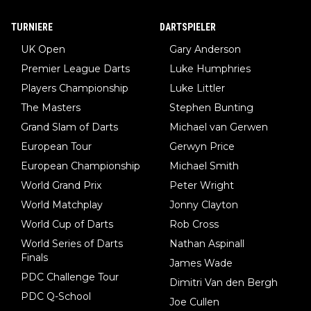
TURNIERE
DARTSPIELER
UK Open
Gary Anderson
Premier League Darts
Luke Humphries
Players Championship
Luke Littler
The Masters
Stephen Bunting
Grand Slam of Darts
Michael van Gerwen
European Tour
Gerwyn Price
European Championship
Michael Smith
World Grand Prix
Peter Wright
World Matchplay
Jonny Clayton
World Cup of Darts
Rob Cross
World Series of Darts
Nathan Aspinall
Finals
James Wade
PDC Challenge Tour
Dimitri Van den Bergh
PDC Q-School
Joe Cullen