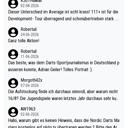
K501Hawaii
02-08-2026
Dieser Unterschied im Average ist echt krass! 111+ ist für die
Development- Tour überragend und schonübertrieben stark. U
nter 60 im Ave dagegen eigentlich schon zu schwach - gerade
Robertuil
mal 40+ erst recht. Da gewinnst keinen Blumentopf - ist ja noc
24-06-2026
h krasser wie ein Pokalspiel eines Kreisligisten vs einem Bund
Ganz tolle Aktion!
esligisten.
Robertuil
11-06-2026
Das beste, was dem Darts-Sportjournalismus in Deutschland p
assieren konnte, Adrian Geiler! Tolles Portrait :).
Morgoth42x
07-06-2026
Die Aufstockung finde ich durchaus sinnvoll, aber warum nicht
16/8? Die Jugendspiele waren letztes Jahr durchaus sehr kurz
weilig und besser anzuschauen, als manch Erwachsenenspiel.
AW1963
Allerdings ist Mitchell Lawrie als Nummer 1 der Welt eh qualifi
02-06-2026
ziert. Somit ändert die automatische Qualifikation des Weltmei
Hallo, warum gibt es keinen Hinweis, dass die Nordic Darts Ma
sters erstmal nichts. Ich denke sie wollen damit für nächstes J
sters kostenlos auf pluto.tv übertragen werden ? Bitte den Arti