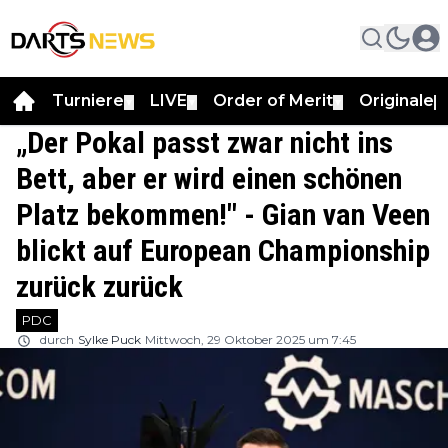
Turniere
LIVE
Order of Merit
Originale
▼
▼
▼
▼
„Der Pokal passt zwar nicht ins
Bett, aber er wird einen schönen
Platz bekommen!" - Gian van Veen
blickt auf European Championship
zurück zurück
PDC
durch
Sylke Puck
Mittwoch, 29 Oktober 2025 um 7:45