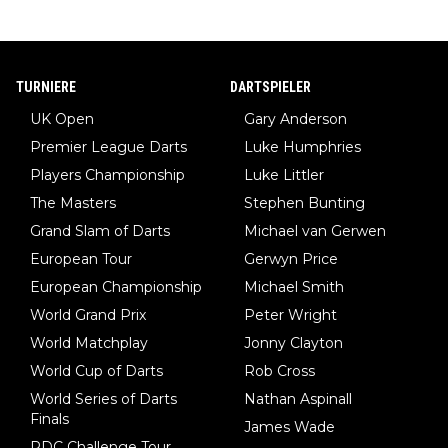
TURNIERE
DARTSPIELER
UK Open
Gary Anderson
Premier League Darts
Luke Humphries
Players Championship
Luke Littler
The Masters
Stephen Bunting
Grand Slam of Darts
Michael van Gerwen
European Tour
Gerwyn Price
European Championship
Michael Smith
World Grand Prix
Peter Wright
World Matchplay
Jonny Clayton
World Cup of Darts
Rob Cross
World Series of Darts
Nathan Aspinall
Finals
James Wade
PDC Challenge Tour