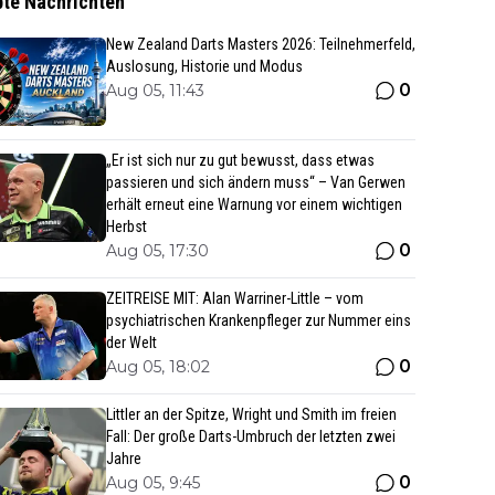
bte Nachrichten
New Zealand Darts Masters 2026: Teilnehmerfeld,
Auslosung, Historie und Modus
0
Aug 05, 11:43
„Er ist sich nur zu gut bewusst, dass etwas
passieren und sich ändern muss“ – Van Gerwen
erhält erneut eine Warnung vor einem wichtigen
Herbst
0
Aug 05, 17:30
ZEITREISE MIT: Alan Warriner-Little – vom
psychiatrischen Krankenpfleger zur Nummer eins
der Welt
0
Aug 05, 18:02
Littler an der Spitze, Wright und Smith im freien
Fall: Der große Darts-Umbruch der letzten zwei
Jahre
0
Aug 05, 9:45