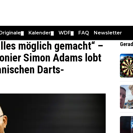
Originale
Kalender
WDF
FAQ
Newsletter
▼
▼
▼
alles möglich gemacht“ –
Gerad
ionier Simon Adams lobt
anischen Darts-