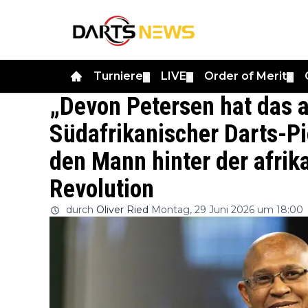
Turniere
LIVE
Order of Merit
▼
▼
▼
„Devon Petersen hat das 
Südafrikanischer Darts-P
den Mann hinter der afrik
Revolution
durch
Oliver Ried
Montag, 29 Juni 2026 um 18:00