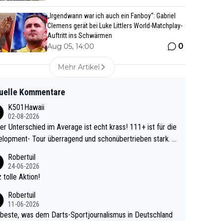
„Irgendwann war ich auch ein Fanboy“: Gabriel
Clemens gerät bei Luke Littlers World-Matchplay-
Auftritt ins Schwärmen
0
Aug 05, 14:00
Mehr Artikel
uelle Kommentare
K501Hawaii
02-08-2026
r Unterschied im Average ist echt krass! 111+ ist für die
lopment- Tour überragend und schonübertrieben stark. U
 Ave dagegen eigentlich schon zu schwach - gerad
Robertuil
st recht. Da gewinnst keinen Blumentopf - ist ja n
24-06-2026
kalspiel eines Kreisligisten vs einem Bu
 tolle Aktion!
ligisten.
Robertuil
11-06-2026
beste, was dem Darts-Sportjournalismus in Deutschland