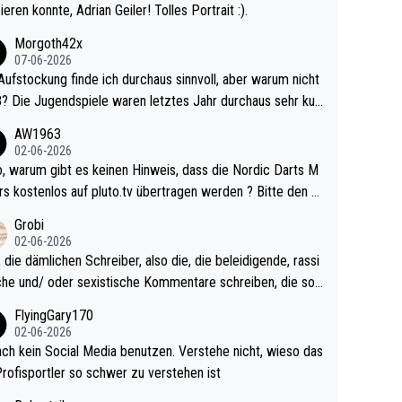
ieren konnte, Adrian Geiler! Tolles Portrait :).
Morgoth42x
07-06-2026
Aufstockung finde ich durchaus sinnvoll, aber warum nicht
r durchaus sehr kur
lig und besser anzuschauen, als manch Erwachsenenspie
AW1963
02-06-2026
ert. Somit ändert die automatische Qualifikation des Weltm
e Nordic Darts M
mal nichts. Ich denke sie wollen damit für nächste
rs kostenlos auf pluto.tv übertragen werden ? Bitte den A
hr vorsorgen, denn da ist er alt genug für die PDC und wir
el aktualisieren, danke!
Grobi
hl wenig WDF Turniere spielen. Dies war bei Archie Self l
02-06-2026
es Jahr der Fall. Er musste als amtierender Weltmeister d
 die dämlichen Schreiber, also die, die beleidigende, rassi
 den Qualifier und ich glaube kaum, dass Mitchel sich das
che und/ oder sexistische Kommentare schreiben, die soll
Vegas) antun würde, wenn er doch eigentlich die PDC-WM
das einfach mal bleiben lassen. Sollten besser mal ihr eige
FlyingGary170
iel hat.
Leben in den Griff kriegen. Nur eins wundert mich: Luke Li
02-06-2026
r war doch neulich erst derjenige, der über Social Media G
ach kein Social Media benutzen. Verstehe nicht, wieso das
rovoziert hat. Und Littlers Mutter schießt öfters mal gege
Profisportler so schwer zu verstehen ist
cardo Pietreczko auf Social Media. Hmmmm. Finde den F