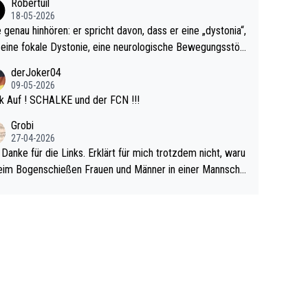
Robertuil
r!
18-05-2026
e genau hinhören: er spricht davon, dass er eine „dystonia“,
 eine fokale Dystonie, eine neurologische Bewegungsstör
 bei der unkontrolliert Bewegungen und Krämpfe erzeugt
derJoker04
en, im Arm hat. Und, dass Medikamente ihm helfen! Ich gl
09-05-2026
 immer noch, dass sehr viele der Dartits-Fälle fälschlich p
k Auf ! SCHALKE und der FCN !!!
ologisiert werden und eigentlich fokale Dystonien sind. Un
Grobi
ese könnten teils wirksam behandelt werden! Dafür müsst
27-04-2026
n nur zum Neurologen und nicht zum Mentaltrainer gehe
 Danke für die Links. Erklärt für mich trotzdem nicht, waru
im Bogenschießen Frauen und Männer in einer Mannscha
pielen. Und beim Dressurreiten sind ebenfalls Frauen und
er in einer Mannschaft und das, obwohl hier auch eine Kö
lichkeit vorausgesetzt ist. Gilt sogar bei den olympischen
n! Der Podcast "Tops Tops Tops" (Folgen 70 und 72) b
äftigt sich ausführlich, sachlich und absolut nachvollziehb
it dem Thema.