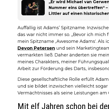
„Er wird Michael van Gerwen
Nummer eins übertreffen“ – 
Littler auf einen historisch
Auffällig ist Adams’ Spitzname. Inzwischen
das war nicht immer so. „Bevor ich mich f
mein Spitzname ‚Awesome Adams‘. Als ich
Devon Petersen
und sein Marketingteam,
vermarkten ließ. Daher änderten sie mei
meines Charakters, meiner Führungsqual
Arbeit zur Förderung des Darts, insbeson
Diese gesellschaftliche Rolle erfüllt Ada
und sie bildet inzwischen vielleicht sogar
Vermächtnisses als seine Leistungen am 
Mit elf Jahren schon bei d