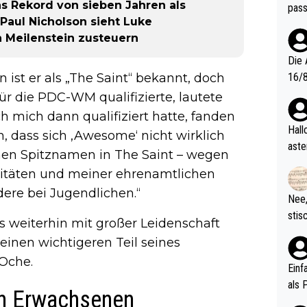
s Rekord von sieben Jahren als
pass
Paul Nicholson sieht Luke
en Meilenstein zusteuern
Die 
 ist er als „The Saint“ bekannt, doch
16/8? Die Jugendspiele waren letztes Jah
zwei
ür die PDC-WM qualifizierte, lautete
l. Allerdings ist Mitchell Lawrie als Nummer 1 der Welt eh quali
 mich dann qualifiziert hatte, fanden
fizi
Hallo, warum gibt es keinen Hinweis, dass di
 dass sich ‚Awesome‘ nicht wirklich
eisters erst
aste
nen Spitznamen in The Saint – wegen
s Ja
rtik
itäten und meiner ehrenamtlichen
d wo
dere bei Jugendlichen.“
etzt
Nee,
urch
stis
ms weiterhin mit großer Leidenschaft
(in 
ten 
 einen wichtigeren Teil seines
als Z
nes 
Oche.
ttle
Einf
vV p
als 
en Erwachsenen
n Ri