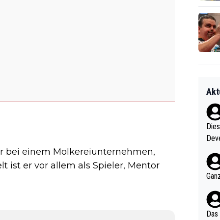
Akt
Diese
Deve
nter 60 im
r bei einem Molkereiunternehmen,
e mal 40+ er
 ist er vor allem als Spieler, Mentor
och krasser wie ein Po
Ganz
ndes
Das 