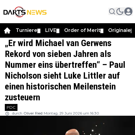
Turniere
LIVE
Order of Merit
Originale
▼
▼
▼
▼
„Er wird Michael van Gerwens
Rekord von sieben Jahren als
Nummer eins übertreffen“ – Paul
Nicholson sieht Luke Littler auf
einen historischen Meilenstein
zusteuern
PDC
durch
Oliver Ried
Montag, 29 Juni 2026 um 16:30