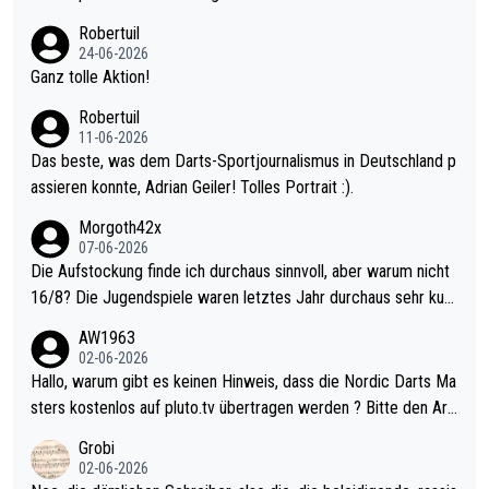
nter 60 im Ave dagegen eigentlich schon zu schwach - gerade
Robertuil
mal 40+ erst recht. Da gewinnst keinen Blumentopf - ist ja noc
24-06-2026
h krasser wie ein Pokalspiel eines Kreisligisten vs einem Bund
Ganz tolle Aktion!
esligisten.
Robertuil
11-06-2026
Das beste, was dem Darts-Sportjournalismus in Deutschland p
assieren konnte, Adrian Geiler! Tolles Portrait :).
Morgoth42x
07-06-2026
Die Aufstockung finde ich durchaus sinnvoll, aber warum nicht
16/8? Die Jugendspiele waren letztes Jahr durchaus sehr kurz
weilig und besser anzuschauen, als manch Erwachsenenspiel.
AW1963
Allerdings ist Mitchell Lawrie als Nummer 1 der Welt eh qualifi
02-06-2026
ziert. Somit ändert die automatische Qualifikation des Weltmei
Hallo, warum gibt es keinen Hinweis, dass die Nordic Darts Ma
sters erstmal nichts. Ich denke sie wollen damit für nächstes J
sters kostenlos auf pluto.tv übertragen werden ? Bitte den Arti
ahr vorsorgen, denn da ist er alt genug für die PDC und wird w
kel aktualisieren, danke!
Grobi
ohl wenig WDF Turniere spielen. Dies war bei Archie Self letzt
02-06-2026
es Jahr der Fall. Er musste als amtierender Weltmeister durch