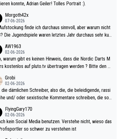
ieren konnte, Adrian Geiler! Tolles Portrait :).
Morgoth42x
07-06-2026
Aufstockung finde ich durchaus sinnvoll, aber warum nicht
r durchaus sehr kur
lig und besser anzuschauen, als manch Erwachsenenspie
AW1963
02-06-2026
ert. Somit ändert die automatische Qualifikation des Weltm
e Nordic Darts M
mal nichts. Ich denke sie wollen damit für nächste
rs kostenlos auf pluto.tv übertragen werden ? Bitte den A
hr vorsorgen, denn da ist er alt genug für die PDC und wir
el aktualisieren, danke!
Grobi
hl wenig WDF Turniere spielen. Dies war bei Archie Self l
02-06-2026
es Jahr der Fall. Er musste als amtierender Weltmeister d
 die dämlichen Schreiber, also die, die beleidigende, rassi
 den Qualifier und ich glaube kaum, dass Mitchel sich das
che und/ oder sexistische Kommentare schreiben, die soll
Vegas) antun würde, wenn er doch eigentlich die PDC-WM
das einfach mal bleiben lassen. Sollten besser mal ihr eige
FlyingGary170
iel hat.
Leben in den Griff kriegen. Nur eins wundert mich: Luke Li
02-06-2026
r war doch neulich erst derjenige, der über Social Media G
ach kein Social Media benutzen. Verstehe nicht, wieso das
rovoziert hat. Und Littlers Mutter schießt öfters mal gege
Profisportler so schwer zu verstehen ist
cardo Pietreczko auf Social Media. Hmmmm. Finde den F