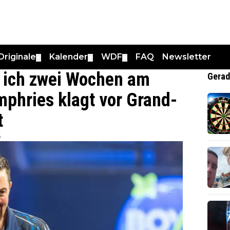
Originale
Kalender
WDF
FAQ
Newsletter
▼
▼
▼
te ich zwei Wochen am
Gerad
mphries klagt vor Grand-
t
5