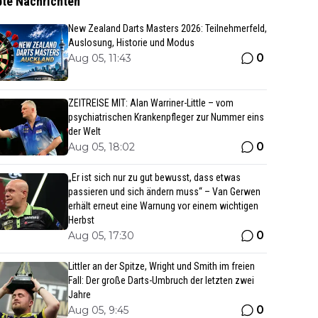
bte Nachrichten
New Zealand Darts Masters 2026: Teilnehmerfeld,
Auslosung, Historie und Modus
0
Aug 05, 11:43
ZEITREISE MIT: Alan Warriner-Little – vom
psychiatrischen Krankenpfleger zur Nummer eins
der Welt
0
Aug 05, 18:02
„Er ist sich nur zu gut bewusst, dass etwas
passieren und sich ändern muss“ – Van Gerwen
erhält erneut eine Warnung vor einem wichtigen
Herbst
0
Aug 05, 17:30
Littler an der Spitze, Wright und Smith im freien
Fall: Der große Darts-Umbruch der letzten zwei
Jahre
0
Aug 05, 9:45