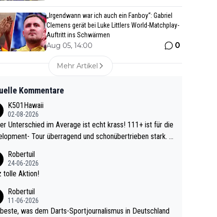
„Irgendwann war ich auch ein Fanboy“: Gabriel
Clemens gerät bei Luke Littlers World-Matchplay-
Auftritt ins Schwärmen
0
Aug 05, 14:00
Mehr Artikel
uelle Kommentare
K501Hawaii
02-08-2026
r Unterschied im Average ist echt krass! 111+ ist für die
lopment- Tour überragend und schonübertrieben stark. U
 Ave dagegen eigentlich schon zu schwach - gerad
Robertuil
st recht. Da gewinnst keinen Blumentopf - ist ja n
24-06-2026
kalspiel eines Kreisligisten vs einem Bu
 tolle Aktion!
ligisten.
Robertuil
11-06-2026
beste, was dem Darts-Sportjournalismus in Deutschland