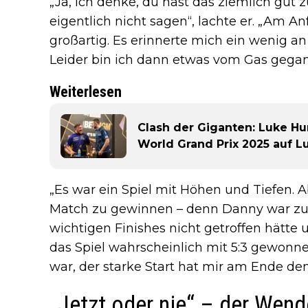
„Ja, ich denke, du hast das ziemlich gu
eigentlich nicht sagen“, lachte er. „Am Anf
großartig. Es erinnerte mich ein wenig an
Leider bin ich dann etwas vom Gas gegan
Weiterlesen
Clash der Giganten: Luke Hum
World Grand Prix 2025 auf Lu
„Es war ein Spiel mit Höhen und Tiefen. A
Match zu gewinnen – denn Danny war zu 
wichtigen Finishes nicht getroffen hätte 
das Spiel wahrscheinlich mit 5:3 gewonnen
war, der starke Start hat mir am Ende den
„Jetzt oder nie“ – der Wen