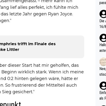
t zusammengefasst – mehr kann ich
pass
ang lief alles perfekt, ich fühlte mich
 das letzte Jahr gegen Ryan Joyce.
gen.“
Die 
16/8? Die Jugendspiele waren letztes Jah
zwei
l. Allerdings ist Mitchell Lawrie als Nummer 1 der Welt eh quali
fizi
phries trifft im Finale des
Hallo, warum gibt es keinen Hinweis, dass di
eisters erst
ke Littler
aste
s Ja
rtik
d wo
ber dieser Start hat mir geholfen, das
etzt
Nee,
Beginn wirklich stark. Wenn ich meine
urch
stis
(in 
und 0:2 hinten gelegen wäre, hätte er
ten 
als Z
. So frustrierend der Mittelteil auch
nes 
 Sieg gesichert.“
ttle
Einf
vV p
als 
depunkt
n Ri