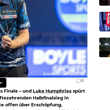
0
e!
ns Finale – und
Luke Humphries
spürt
tezehrenden Halbfinalsieg in
te offen über Erschöpfung,