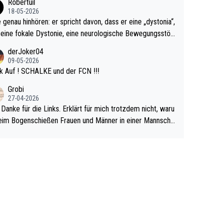
Robertuil
r!
18-05-2026
e genau hinhören: er spricht davon, dass er eine „dystonia“,
 eine fokale Dystonie, eine neurologische Bewegungsstör
 bei der unkontrolliert Bewegungen und Krämpfe erzeugt
derJoker04
en, im Arm hat. Und, dass Medikamente ihm helfen! Ich gl
09-05-2026
 immer noch, dass sehr viele der Dartits-Fälle fälschlich p
k Auf ! SCHALKE und der FCN !!!
ologisiert werden und eigentlich fokale Dystonien sind. Un
Grobi
ese könnten teils wirksam behandelt werden! Dafür müsst
27-04-2026
n nur zum Neurologen und nicht zum Mentaltrainer gehe
 Danke für die Links. Erklärt für mich trotzdem nicht, waru
im Bogenschießen Frauen und Männer in einer Mannscha
pielen. Und beim Dressurreiten sind ebenfalls Frauen und
er in einer Mannschaft und das, obwohl hier auch eine Kö
lichkeit vorausgesetzt ist. Gilt sogar bei den olympischen
n! Der Podcast "Tops Tops Tops" (Folgen 70 und 72) b
äftigt sich ausführlich, sachlich und absolut nachvollziehb
it dem Thema.