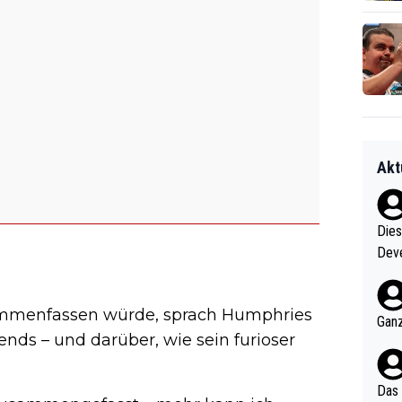
Akt
Diese
Deve
nter 60 im
e mal 40+ er
usammenfassen würde, sprach Humphries
och krasser wie ein Po
Ganz
nds – und darüber, wie sein furioser
ndes
Das 