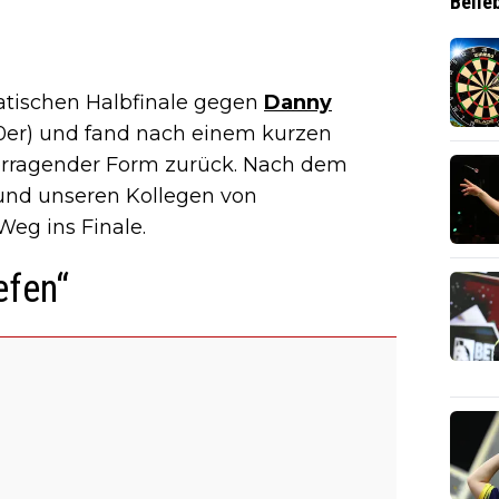
Belie
atischen Halbfinale gegen
Danny
0er) und fand nach einem kurzen
berragender Form zurück. Nach dem
und unseren Kollegen von
eg ins Finale.
efen“