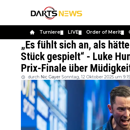
Turniere
LIVE
Order of Merit
▼
▼
▼
„Es fühlt sich an, als hät
Stück gespielt“ - Luke Hu
Prix-Finale über Müdigkei
durch
Nic Gayer
Sonntag, 12 Oktober 2025 um 9:1