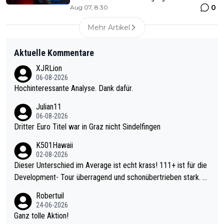
0
Aug 07, 8:30
Mehr Artikel
Aktuelle Kommentare
XJRLion
06-08-2026
Hochinteressante Analyse. Dank dafür.
Julian11
06-08-2026
Dritter Euro Titel war in Graz nicht Sindelfingen
K501Hawaii
02-08-2026
Dieser Unterschied im Average ist echt krass! 111+ ist für die
Development- Tour überragend und schonübertrieben stark. U
nter 60 im Ave dagegen eigentlich schon zu schwach - gerade
Robertuil
mal 40+ erst recht. Da gewinnst keinen Blumentopf - ist ja noc
24-06-2026
h krasser wie ein Pokalspiel eines Kreisligisten vs einem Bund
Ganz tolle Aktion!