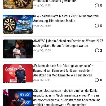
Whitlock in Auckland gewinnen?
0
Aug 07, 16:15
New Zealand Darts Masters 2026: Teilnehmerfeld,
Auslosung, Historie und Modus
0
Aug 07, 13:59
ANALYSE | Martin Schindlers Formkrise: Warum 2027
noch größere Herausforderungen warten
2
Aug 07, 13:59
„Es kann also ein Störfaktor gewesen sein“ –
Raymond van Barneveld fühlt sich nach dem
Absetzen der Medikamente wie neugeboren
0
Aug 07, 12:15
„Diesen Journalisten habe ich einst an der Kehle
gepackt, aber im Nachhinein hatte er recht“ – Van
der Voort reagiert auf Geldstrafe für Anderson und
enthüllt bemerkenswerte Vergangenheit