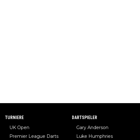
TURNIERE
DARTSPIELER
UK Open
Gary Anderson
Premier League Darts
Luke Humphries