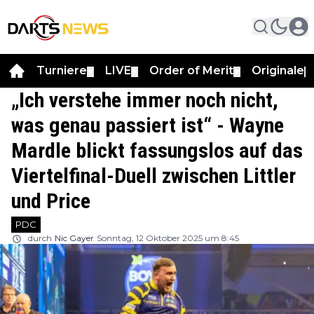
Turniere
LIVE
Order of Merit
Originale
▼
▼
▼
▼
„Ich verstehe immer noch nicht,
was genau passiert ist“ - Wayne
Mardle blickt fassungslos auf das
Viertelfinal-Duell zwischen Littler
und Price
PDC
durch
Nic Gayer
Sonntag, 12 Oktober 2025 um 8:45